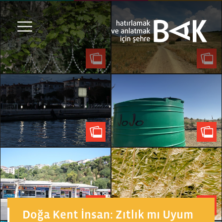
Doğa Kent İnsan: Zıtlık mı Uyum