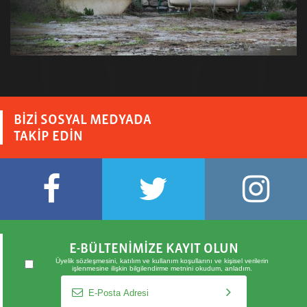
BİZİ SOSYAL MEDYADA
TAKİP EDİN
E-BÜLTENİMİZE KAYIT OLUN
Üyelik sözleşmesini
,
katılım ve kullanım koşullarını
ve
kişisel verilerin
işlenmesine ilişkin bilgilendirme metnini
okudum, anladım.