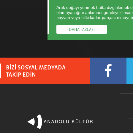
Artık doğayı yenmek hatta dizginlemek di
olamayacağını anlaması gerekiyor !nsan’ı
hayvan veya bitki kadar parçası olmayı 
DAHA FAZLASI
BİZİ SOSYAL MEDYADA
TAKİP EDİN