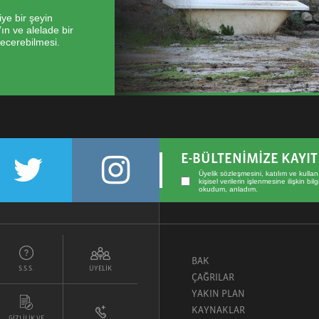
ye bir şeyin
n ve alelade bir
becerebilmesi.
E-BÜLTENİMİZE KAYI
Üyelik sözleşmesini
,
katılım ve kullan
kişisel verilerin işlenmesine ilişkin bi
okudum, anladım.
BAK
S.S.S.
ÜYELİK
ÇAĞRILAR
YAKIN PLAN
KAYNAKLAR
GİZLİLİK VE