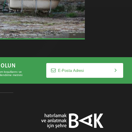
T OLUN
ım koşullarını
ve
lgilendirme metnini