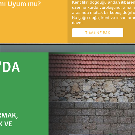
Kent fikri doğduğu andan itibare
k mı Uyum mu?
üzerine kurdu varoluşunu, ama 
arasında mutlak bir kopuş deği
Bu çağrı doğa, kent ve insan aras
davet.
TÜMÜNE BAK
'DA
RMAK,
K VE