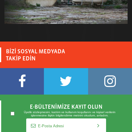
BİZİ SOSYAL MEDYADA
TAKİP EDİN
E-BÜLTENİMİZE KAYIT OLUN
Üyelik sözleşmesini
,
katılım ve kullanım koşullarını
ve
kişisel verilerin
işlenmesine ilişkin bilgilendirme metnini
okudum, anladım.