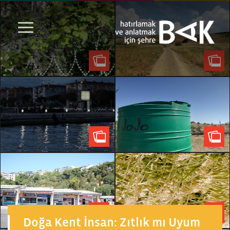
Doğa Kent İnsan: Zıtlık mı Uyum