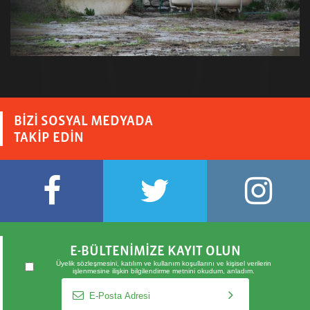
BİZİ SOSYAL MEDYADA
TAKİP EDİN
E-BÜLTENİMİZE KAYIT OLUN
Üyelik sözleşmesini
,
katılım ve kullanım koşullarını
ve
kişisel verilerin
işlenmesine ilişkin bilgilendirme metnini
okudum, anladım.