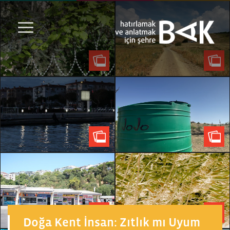
Doğa Kent İnsan: Zıtlık mı Uyum