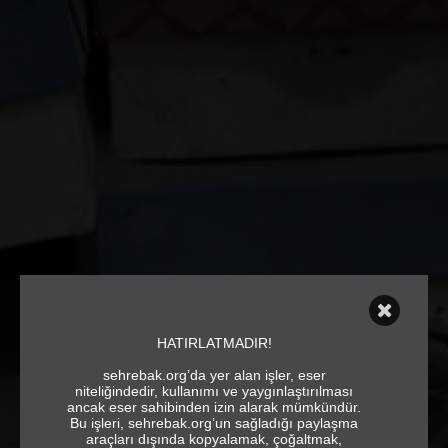
HATIRLATMADIR!
sehrebak.org’da yer alan işler, eser
niteliğindedir, kullanımı ve yaygınlaştırılması
ancak eser sahibinden izin alarak mümkündür.
Bu işleri, sehrebak.org’un sağladığı paylaşma
araçları dışında kopyalamak, çoğaltmak,