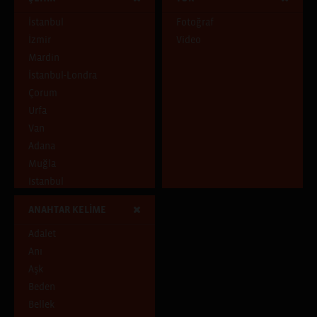
Mavi
İstanbul
Fotoğraf
Çocukluk Evi
İzmir
Video
Pencereden İçeri
Mardin
Pencereden Dışarı
İstanbul-Londra
Şehirde ve Şehirli
Çorum
Uçuşan Şeyler
Urfa
Van
Adana
Muğla
Istanbul
Tunceli
ANAHTAR KELİME
Adıyaman
Adalet
Diyarbakır
Anı
İstanbul, Hatay
Aşk
Ankara
Beden
Aydın
Bellek
Samsun