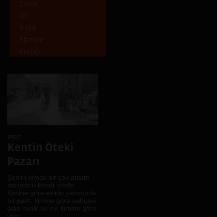
Çocuk
İstanbul, İzmir, Paris
Dil
Antalya
Doğa
İstanbul, İzmir
Eğlence
Batman
Ekoloji
Ankara, Artvin, Erzurum,
Giresun, Kocaeli, Trabzon
Emek
Mersin, Diyarbakır, İzmir
Ev
Izmir
Gece
Isparta
Gelenek
Diyarbakır, Kiev
Genç
Şanlıurfa
Göç
Diyarbakır, Şanlıurfa
2017
Gündelik hayat
İskeçe, İstanbul,
Kentin Öteki
Hafıza
Diyarbakır
Pazarı
Hayal
Diyarbakır, Casablanca,
Lviv
İklim
Şehirli olmak bir çok anlam
Bitlis, Van
barındırır kendi içinde.
İktidar
Kimine göre evinin yakınında
Denizli
İnanç
bir park, kimine göre bahçesi
olan minik bir ev, kimine göre
Fermo, Ankara, Diyarbakır
Kadın
yürü...