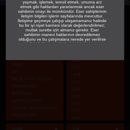
yaymak, işlemek, temsil etmek, umuma arz
etmek gibi haklardan yararlanmak ancak eser
sahibinin onayı ile mümkündür. Eser sahiplerinin
iletişim bilgileri işlerin sayfalarında mevcuttur.
İletişime geçmeye çalışıp ulaşamamanız halinde
bu bir iyi niyet karinesi olarak değerlendirilmez;
mutlak surette izin almanız gerekir. Eser
sahibinin manevi haklarının devredilemez
olduğunu ve bu çalışmalara nerede yer verilirse
ÇAĞRI
YIL
verilsin ilgili eser sahiplerinin isimlerine ve
jeneriğe tam ve eksiksiz olarak yer vermek
Doğa Kent İnsan: Zıtlık mı
2013
gerektiğini de hatırlatırız.
Uyum mu?
2014
sehrebak.org
Salgın
2015
Sarı
2016
Küçük Zaman Sözlüğü
2017
Sıradanın Gücü
2018
Acil Durum
2019
Aynısının Farklısı
2020
Dönüşen Şehir Diyarbakır
2021
Dönüşen Şehir
2022
Ben Kimim?
2023
ŞEHİR
TÜR
Dünya Göçmeni