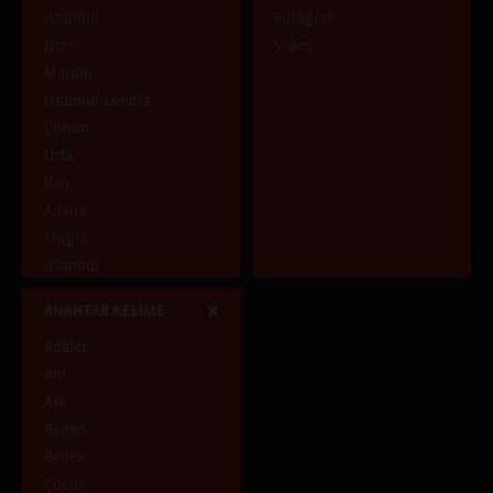
Mavi
İstanbul
Fotoğraf
Çocukluk Evi
İzmir
Video
Pencereden İçeri
Mardin
Pencereden Dışarı
İstanbul-Londra
Şehirde ve Şehirli
Çorum
Uçuşan Şeyler
Urfa
Van
Adana
Muğla
Istanbul
Tunceli
ANAHTAR KELİME
Adıyaman
Adalet
Diyarbakır
Anı
İstanbul, Hatay
Aşk
Ankara
Beden
Aydın
Bellek
Samsun
Çocuk
İstanbul, İzmir, Paris