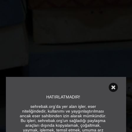
HATIRLATMADIR!
sehrebak.org’da yer alan işler, eser
niteliğindedir, kullanımı ve yaygınlaştırılması
ancak eser sahibinden izin alarak mümkündür.
Bu işleri, sehrebak.org’un sağladığı paylaşma
araçları dışında kopyalamak, çoğaltmak,
yaymak, işlemek, temsil etmek, umuma arz