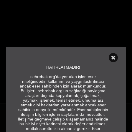
HATIRLATMADIR!
sehrebak.org’da yer alan işler, eser
niteliğindedir, kullanımı ve yaygınlaştırılması
ancak eser sahibinden izin alarak mümkündür.
Bu işleri, sehrebak.org’un sağladığı paylaşma
araçları dışında kopyalamak, çoğaltmak,
yaymak, işlemek, temsil etmek, umuma arz
etmek gibi haklardan yararlanmak ancak eser
sahibinin onayı ile mümkündür. Eser sahiplerinin
iletişim bilgileri işlerin sayfalarında mevcuttur.
İletişime geçmeye çalışıp ulaşamamanız halinde
HATIRLAMAK VE
bu bir iyi niyet karinesi olarak değerlendirilmez;
ANLATMAK İÇİN
mutlak surette izin almanız gerekir. Eser