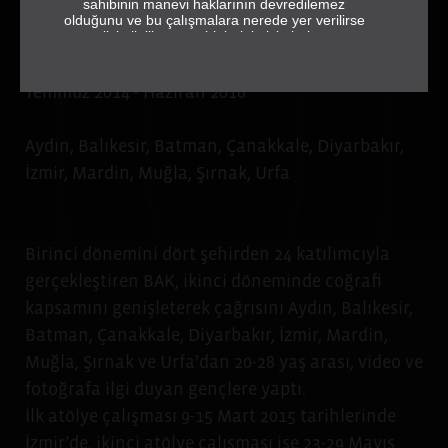
sahibinin manevi haklarının devredilemez
ŞEHRE BAK 2014-
olduğunu ve bu çalışmalara nerede yer verilirse
verilsin ilgili eser sahiplerinin isimlerine ve
2016
jeneriğe tam ve eksiksiz olarak yer vermek
gerektiğini de hatırlatırız.
Temmuz 2014 - Haziran 2016
sehrebak.org
Aydın, Balıkesir, Batman, Çanakkale, Diyarbakır,
İzmir, Mardin, Muğla, Şırnak, Urfa
Birinci dönemini dört şehirden 24 katılımcıyla
gerçekleştiren BAK, ikinci döneminde coğrafi
kapsamını genişleterek çağrısını Aydın, Balıkesir,
Batman, Çanakkale, Diyarbakır, İzmir, Mardin,
Muğla, Şırnak ve Urfa’dan 20-28 yaş arası, video ve
fotoğrafa ilgi duyan gençlere yaptı.
İlk atölye çalışması 9-15 Mart 2015 tarihlerinde
İzmir’de, ikinci atölye çalışması ise 23-29 Mayıs