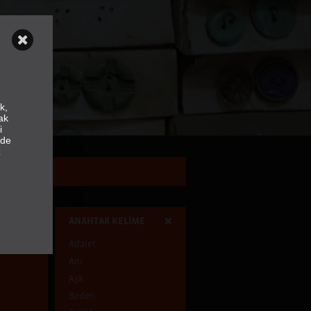
k,
ak
i
nde
z
ANAHTAR KELİME
Adalet
Anı
Aşk
Beden