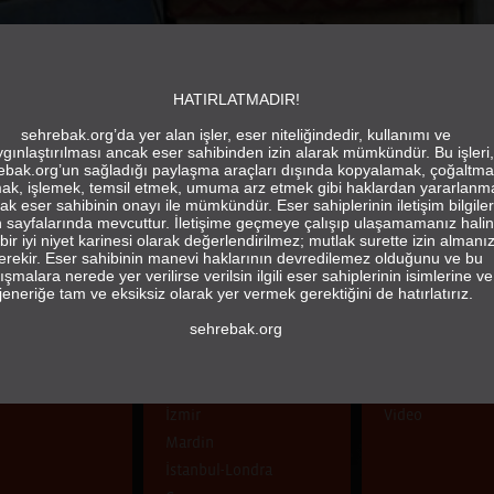
HATIRLATMADIR!
sehrebak.org’da yer alan işler, eser niteliğindedir, kullanımı ve
gınlaştırılması ancak eser sahibinden izin alarak mümkündür. Bu işleri,
ebak.org’un sağladığı paylaşma araçları dışında kopyalamak, çoğaltma
ak, işlemek, temsil etmek, umuma arz etmek gibi haklardan yararlanm
ak eser sahibinin onayı ile mümkündür. Eser sahiplerinin iletişim bilgiler
in sayfalarında mevcuttur. İletişime geçmeye çalışıp ulaşamamanız hali
bir iyi niyet karinesi olarak değerlendirilmez; mutlak surette izin almanı
erekir. Eser sahibinin manevi haklarının devredilemez olduğunu ve bu
ışmalara nerede yer verilirse verilsin ilgili eser sahiplerinin isimlerine ve
jeneriğe tam ve eksiksiz olarak yer vermek gerektiğini de hatırlatırız.
sehrebak.org
ŞEHİR
TÜR
İstanbul
Fotoğraf
İzmir
Video
Mardin
İstanbul-Londra