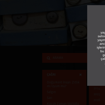
yay
sehr
yaym
anc
işler
bu 
g
çal
ÇAĞRI
YIL
Doğa Kent İnsan: Zıtlık
2013
mı Uyum mu?
2014
Salgın
2015
Sarı
2016
Küçük Zaman Sözlüğü