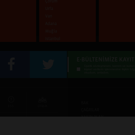
Çorum
Urfa
Van
Adana
Muğla
Istanbul
Tunceli
Adıyaman
E-BÜLTENİMİZE KAYI
Diyarbakır
Üyelik sözleşmesini
,
katılım ve kullan
İstanbul, Hatay
kişisel verilerin işlenmesine ilişkin bi
okudum, anladım.
Ankara
Aydın
Samsun
İstanbul, İzmir, Paris
BAK
S.S.S.
ÜYELİK
Antalya
ÇAĞRILAR
İstanbul, İzmir
YAKIN PLAN
Batman
KAYNAKLAR
GİZLİLİK VE
Ankara, Artvin, Erzurum,
BULUŞMALAR
KURALLAR
İLETİŞİM
Giresun, Kocaeli,