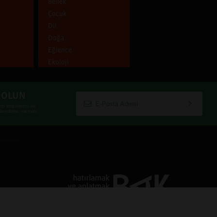
Bellek
Çocuk
Dil
Doğa
Eğlence
Ekoloji
Emek
Ev
T OLUN
Gece
ım koşullarını
ve
Gelenek
lgilendirme metnini
Genç
Göç
Gündelik hayat
Hafıza
Hayal
İklim
İktidar
İnanç