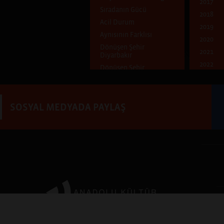
2017
Sıradanın Gücü
2018
Acil Durum
2019
Aynısının Farklısı
2020
Dönüşen Şehir
2021
Diyarbakır
2022
Dönüşen Şehir
2023
Ben Kimim?
Dünya Göçmeni
Mavi
SOSYAL MEDYADA PAYLAŞ
Çocukluk Evi
Pencereden İçeri
Pencereden Dışarı
Şehirde ve Şehirli
Uçuşan Şeyler