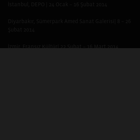
İstanbul, DEPO | 24 Ocak – 16 Şubat 2014
Diyarbakır, Sümerpark Amed Sanat Galerisi| 8 – 26
Şubat 2014
İzmir, Fransız Kültür| 22 Şubat – 16 Mart 2014
Batman, Gençlik Merkezi| 3 – 16 Mart 2014
Çanakkale, MAHAL | 22 Mart – 13 Nisan 2014