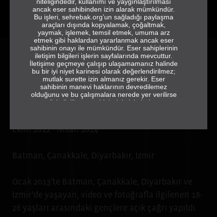
niteliğindedir, kullanımı ve yaygınlaştırılması
ancak eser sahibinden izin alarak mümkündür.
Bu işleri, sehrebak.org’un sağladığı paylaşma
araçları dışında kopyalamak, çoğaltmak,
yaymak, işlemek, temsil etmek, umuma arz
etmek gibi haklardan yararlanmak ancak eser
sahibinin onayı ile mümkündür. Eser sahiplerinin
iletişim bilgileri işlerin sayfalarında mevcuttur.
İletişime geçmeye çalışıp ulaşamamanız halinde
HATIRLAMAK VE
bu bir iyi niyet karinesi olarak değerlendirilmez;
ANLATMAK İÇİN
mutlak surette izin almanız gerekir. Eser
sahibinin manevi haklarının devredilemez
ŞEHRE BAK 2012-
olduğunu ve bu çalışmalara nerede yer verilirse
verilsin ilgili eser sahiplerinin isimlerine ve
2014
jeneriğe tam ve eksiksiz olarak yer vermek
gerektiğini de hatırlatırız.
Ekim 2012 - Nisan 2014
sehrebak.org
Batman, Çanakkale, Diyarbakır, İzmir
Ocak 2013’te Batman, Çanakkale, Diyarbakır ve
İzmir’de yaşayan, video ve fotoğrafla ilgilenen 18-
26 yaşları arasındaki gençlere açık çağrı yapıldı.