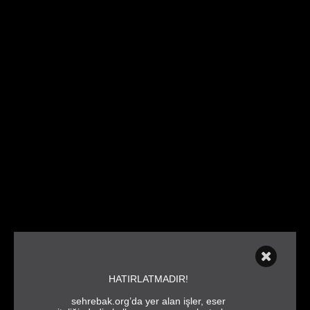
HATIRLATMADIR!
sehrebak.org’da yer alan işler, eser