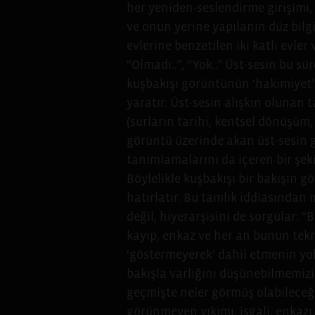
her yeniden-seslendirme girişimi, b
ve onun yerine yapılanın düz bilgi
evlerine benzetilen iki katlı evler
“Olmadı..”, “Yok..” Üst-sesin bu
kuşbakışı görüntünün ‘hakimiyet’ 
yaratır. Üst-sesin alışkın olunan 
(surların tarihi, kentsel dönüşüm, v
görüntü üzerinde akan üst-sesin
tanımlamalarını da içeren bir şek
Böylelikle kuşbakışı bir bakışın g
hatırlatır. Bu tamlık iddiasından
değil, hiyerarşisini de sorgular: 
kayıp, enkaz ve her an bunun tekr
‘göstermeyerek’ dahil etmenin yol
bakışla varlığını düşünebilmemiz
geçmişte neler görmüş olabileceğ
görünmeyen yıkımı, işgali, enkaz