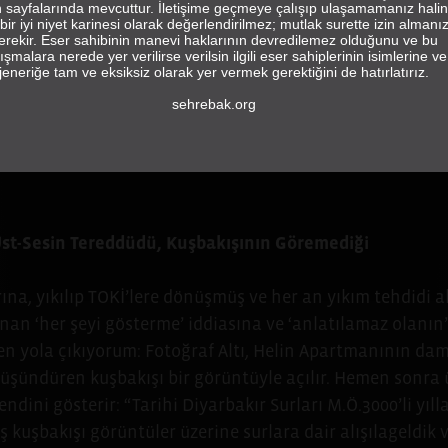
in sayfalarında mevcuttur. İletişime geçmeye çalışıp ulaşamamanız hali
bir iyi niyet karinesi olarak değerlendirilmez; mutlak surette izin almanı
erekir. Eser sahibinin manevi haklarının devredilemez olduğunu ve bu
ışmalara nerede yer verilirse verilsin ilgili eser sahiplerinin isimlerine ve
jeneriğe tam ve eksiksiz olarak yer vermek gerektiğini de hatırlatırız.
Özlem Güçlü*
sehrebak.org
zlemeye başladığım yerden, dolayısıyla seyir, düşünme v
malara, çatallanmalara açıldığım yerden başlamak istiy
): Üst-Sesin Tereddüdü, Kuşbakışının Göremediği
rına, yıkılıp TOKİ’lere dönüşmüş ve her an yıkım tehdidi 
anan ‘her şeyi gösterme’ iddiasına ve ‘anlatılamaz olanın
den yola çıkıyorum: Fotoğraf Altı, Helin Apartmanının da
şündüren kuşbakışı bir görüntüyle açılır. Hemen sonra 
dini gösterir: “Tarihi Diyarbakır Surları M.Ö.3000’li yıl
uşbakışı görüntüler üzerine surlara dair alışılageldik ve 