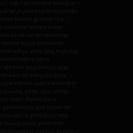
..”, “ı-ıh..” Bu tereddüt yokluğun
 yok onun yerine tarihi Diyarbakır
iden kendini gösterir: “Cık..”,
nın damından surlara bakan
vazı ancak seri bir tökezleme
n tersine, büyük hikâyelerin
likle askıya alınır. Zira, kuşbakışı
slendirmelerin aşina
a’ iddiasını sorgulamaya açar.
ında kısmi bir bakış olduğunu
u açık ederken sadece kısmiliğini
rgulama, yıkım, işgal, şiddet,
az olanı’- filmsel alana
ri göstermeyen ama böylesi bir
 manzarada ne gördüğünü veya
rin manzarasının şimdisinde
ine düşünmeye çağıran, böylelikle