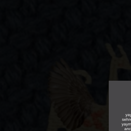
yay
sehr
yaym
anc