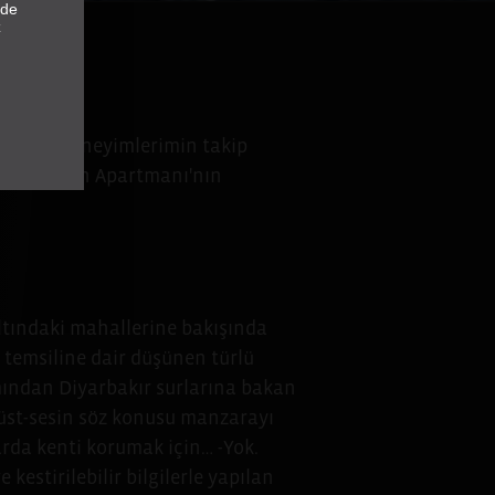
nde
z
e yazma deneyimlerimin takip
orum: Helin Apartmanı'nın
altındaki mahallerine bakışında
’ temsiline dair düşünen türlü
mından Diyarbakır surlarına bakan
üst-sesin söz konusu manzarayı
larda kenti korumak için… -Yok.
kestirilebilir bilgilerle yapılan