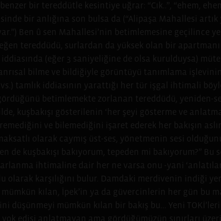
enzer bir tereddütle kesintiye uğrar: “Cık..”, “ehem, ehem
sinde bir anlığına son bulsa da (“Alipaşa Mahallesi artık
 var.”) Ben û sen Mahallesi’nin betimlemesine geçilince yen
 süreğen tereddüdü, surlardan da yüksek olan bir apartma
iddiasında (eğer 3 saniyeliğine de olsa kurulduysa) müte
tanrısal bilme ve bildiğiyle görüntüyü tanımlama işlevini
s.) tamlık iddiasının yarattığı her tür işgal ihtimali böyle
 gördüğünü betimlemekte zorlanan tereddüdü, yeniden-se
ilde, kuşbakışı gösterilenin ‘her şeyi gösterme ve anlatm
öremediğini ve bilemediğini işaret ederek her bakışın asl
 maksatlı olarak caymış üst-ses, yönetmenin sesi olduğun
“Ben de kuşbakışı bakıyorum, tepeden mi bakıyorum?” Bu so
arlanma ihtimaline dair her ne varsa onu -yani ‘anlatılam
u olarak karşılığını bulur. Damdaki merdivenin indiği ye
i mümkün kılan, İpek’in ya da güvercinlerin her gün bu
ini düşünmeyi mümkün kılan bir bakış bu... Yeni TOKİ’le
ı, yok edişi anlatmayan ama gördüğümüzün sınırları üzer