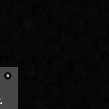
k,
ak
i