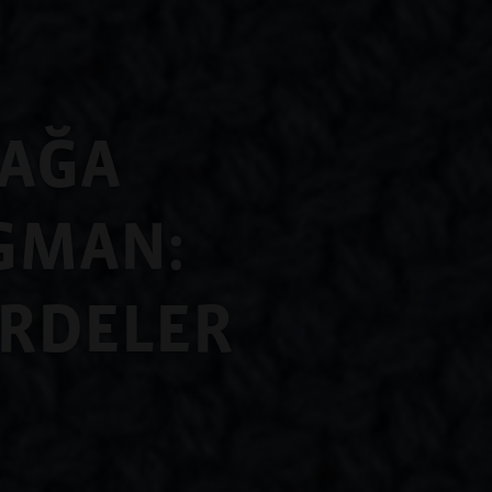
LAĞA
AGMAN:
ERDELER