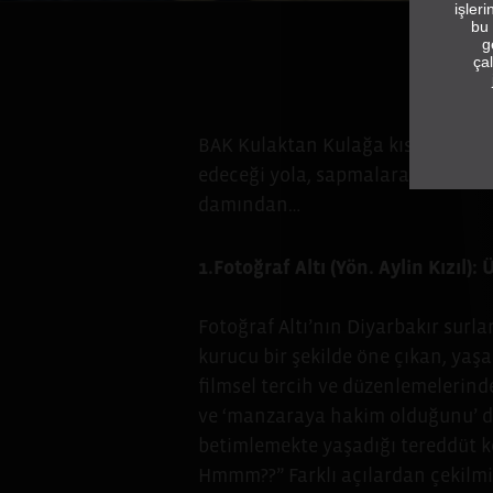
işler
bu 
g
çal
BAK Kulaktan Kulağa kısalarını i
edeceği yola, sapmalara, durakla
damından…
1.Fotoğraf Altı (Yön. Aylin Kızıl
Fotoğraf Altı’nın Diyarbakır surla
kurucu bir şekilde öne çıkan, yaş
filmsel tercih ve düzenlemelerin
ve ‘manzaraya hakim olduğunu’ dü
betimlemekte yaşadığı tereddüt ken
Hmmm??” Farklı açılardan çekilmiş k