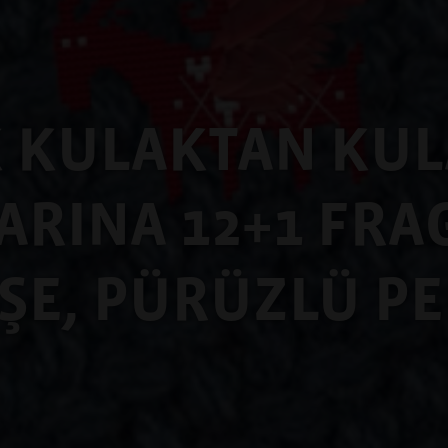
 KULAKTAN KU
ARINA 12+1 FR
EŞE, PÜRÜZLÜ P