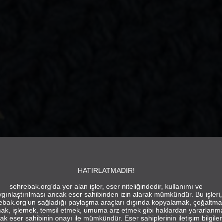
HATIRLATMADIR!
sehrebak.org’da yer alan işler, eser niteliğindedir, kullanımı ve
gınlaştırılması ancak eser sahibinden izin alarak mümkündür. Bu işleri,
ebak.org’un sağladığı paylaşma araçları dışında kopyalamak, çoğaltma
ak, işlemek, temsil etmek, umuma arz etmek gibi haklardan yararlanm
ak eser sahibinin onayı ile mümkündür. Eser sahiplerinin iletişim bilgiler