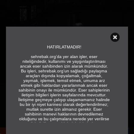
HATIRLATMADIR!
sehrebak.org’da yer alan işler, eser
niteliğindedir, kullanımı ve yaygınlaştırılması
ancak eser sahibinden izin alarak mümkündür.
Bu işleri, sehrebak.org’un sağladığı paylaşma
araçları dışında kopyalamak, çoğaltmak,
yaymak, işlemek, temsil etmek, umuma arz
etmek gibi haklardan yararlanmak ancak eser
sahibinin onayı ile mümkündür. Eser sahiplerinin
iletişim bilgileri işlerin sayfalarında mevcuttur.
İletişime geçmeye çalışıp ulaşamamanız halinde
ÇALIŞMA YÜKLEMEK İÇİN SİTE
bu bir iyi niyet karinesi olarak değerlendirilmez;
KULLANIM KILAVUZU
mutlak surette izin almanız gerekir. Eser
sahibinin manevi haklarının devredilemez
olduğunu ve bu çalışmalara nerede yer verilirse
verilsin ilgili eser sahiplerinin isimlerine ve
jeneriğe tam ve eksiksiz olarak yer vermek
gerektiğini de hatırlatırız.