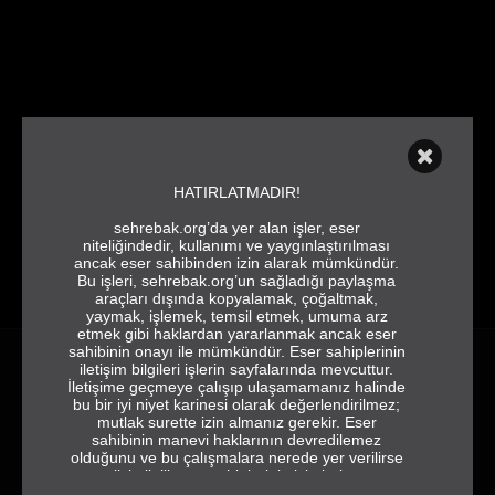
HATIRLATMADIR!
sehrebak.org’da yer alan işler, eser
niteliğindedir, kullanımı ve yaygınlaştırılması
ancak eser sahibinden izin alarak mümkündür.
Bu işleri, sehrebak.org’un sağladığı paylaşma
araçları dışında kopyalamak, çoğaltmak,
yaymak, işlemek, temsil etmek, umuma arz
etmek gibi haklardan yararlanmak ancak eser
sahibinin onayı ile mümkündür. Eser sahiplerinin
iletişim bilgileri işlerin sayfalarında mevcuttur.
İletişime geçmeye çalışıp ulaşamamanız halinde
HATIRLAMAK VE
bu bir iyi niyet karinesi olarak değerlendirilmez;
ANLATMAK İÇİN
mutlak surette izin almanız gerekir. Eser
sahibinin manevi haklarının devredilemez
ŞEHRE BAK 2016-
olduğunu ve bu çalışmalara nerede yer verilirse
verilsin ilgili eser sahiplerinin isimlerine ve
2018
jeneriğe tam ve eksiksiz olarak yer vermek