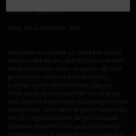
gerektiğini de hatırlatırız.
Eylül 2016 – Şubat 2018
sehrebak.org
Antep, Bursa, Diyarbakır, İzmir
Hatırlamak ve Anlatmak için Şehre BAK üçüncü
dönemini; BAK Dersleri, BAK Platform ve Kolektif
BAK bölümlerinden oluşan 18 aylık bir eğitim ile
gerçekleştirdi. Birinci ve ikinci döneminin
ardından üçüncü döneminde BAK, çağrısını
Antep, Bursa, İzmir ve Diyarbakır’dan 18-28 yaş
arası, video ve fotoğrafa ilgi duyan gençlere yaptı.
Dört şehirden 200’ün üstünde gencin başvurduğu
BAK, ilk programı olan BAK Dersleri ile başladı.
Toplumsal meseleleri farklı sanat disiplinleriyle
tartışmaya açan üç günlük eğitim programı olan