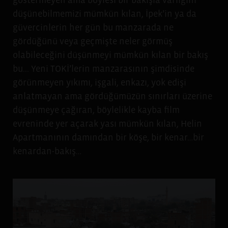
göstermeyen ama böylesi bir bakışla varlığını
düşünebilmemizi mümkün kılan, İpek’in ya da
güvercinlerin her gün bu manzarada ne
gördüğünü veya geçmişte neler görmüş
olabileceğini düşünmeyi mümkün kılan bir bakış
bu... Yeni TOKİ’lerin manzarasının şimdisinde
görünmeyen yıkımı, işgali, enkazı, yok edişi
anlatmayan ama gördüğümüzün sınırları üzerine
düşünmeye çağıran, böylelikle kayba film
evreninde yer açarak yası mümkün kılan, Helin
Apartmanının damından bir köşe, bir kenar…bir
kenardan-bakış…