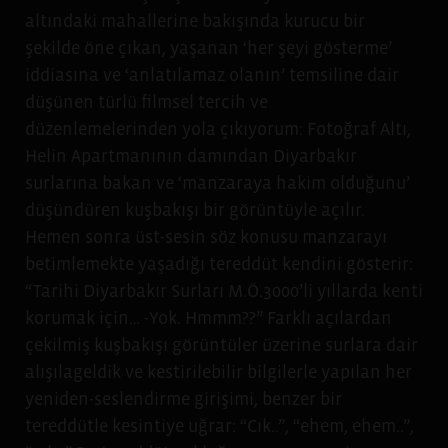
altındaki mahallerine bakışında kurucu bir
şekilde öne çıkan, yaşanan ‘her şeyi gösterme’
iddiasına ve ‘anlatılamaz olanın’ temsiline dair
düşünen türlü filmsel tercih ve
düzenlemelerinden yola çıkıyorum: Fotoğraf Altı,
Helin Apartmanının damından Diyarbakır
surlarına bakan ve ‘manzaraya hakim olduğunu’
düşündüren kuşbakışı bir görüntüyle açılır.
Hemen sonra üst-sesin söz konusu manzarayı
betimlemekte yaşadığı tereddüt kendini gösterir:
“Tarihi Diyarbakır Surları M.Ö.3000’li yıllarda kenti
korumak için… -Yok. Hmmm??” Farklı açılardan
çekilmiş kuşbakışı görüntüler üzerine surlara dair
alışılageldik ve kestirilebilir bilgilerle yapılan her
yeniden-seslendirme girişimi, benzer bir
tereddütle kesintiye uğrar: “Cık..”, “ehem, ehem..”,