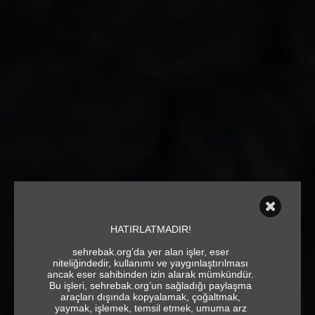
HATIRLATMADIR!
sehrebak.org’da yer alan işler, eser
niteliğindedir, kullanımı ve yaygınlaştırılması
ancak eser sahibinden izin alarak mümkündür.
Bu işleri, sehrebak.org’un sağladığı paylaşma
araçları dışında kopyalamak, çoğaltmak,
yaymak, işlemek, temsil etmek, umuma arz