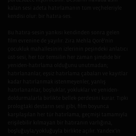
kalan sesi adeta hatırlamanın tüm veçheleriyle
kendisi olur: bir hatıra-ses.
Bu hatıra-sesin yankısı kendinden sonra gelen
film evrenine de yayılır. Zira Mehla Qorê’nin
çocukluk mahallesinin izlerinin peşindeki anlatıcı
üst-sesi, her tür temsilin her zaman şimdide bir
yeniden-hatırlama olduğunu unutmadan;
hatırlananlar, eşsiz hatırlama çabaları ve kayıtlar
kadar hatırlanmak istenmeyenler, yanlış
hatırlananlar, boşluklar, yokluklar ve yeniden-
doldurmalarla birlikte bellek-perdesini kurar. Tıpkı
prologtaki destarın sesi gibi, film boyunca
karşılaşılan her tür hatırlama, geçmişi tamamıyla
erişilebilir kılmayan bir hatıranın varlığına,
boşluğuyla/yokluğuyla birlikte açılır. Yandex’in