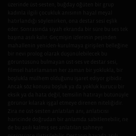
üzerinde üst-sesten, buğday öğüten bir grup
kadınla ilgili çocukluk anısının hayal meyal
hatırlandığı söylenirken, ona destar sesi eşlik
eder. Sonrasında siyah ekranda bir süre bu ses tek
başına asılı kalır. Geçmişin izlerinin peşinden
mahallenin yeniden-kurulmaya girişilen belleğine
bir nevi prolog olarak düşünülebilecek bu
görüntüsünü bulmayan üst-ses ve destar sesi,
filmsel hatırlamanın her zaman bir yoklukla, bir
boşlukla mülhem olduğunu işaret ediyor gibidir.
Ancak söz konusu boşluk ya da yokluk kurucu bir
eksik ya da hata değil, temsilin hatırayı bütünüyle
görünür kılarak işgal etmeye direnen niteliğidir.
Zira ne üst-sesten anlatılan anı, anlatıcısı
haricinde doğrudan bir anlamda sabitlenebilir, ne
de bu asılı kalmış ses anlatılan sahneye
pürüzsüzce iliştirilebilir. Destarın havada asılı