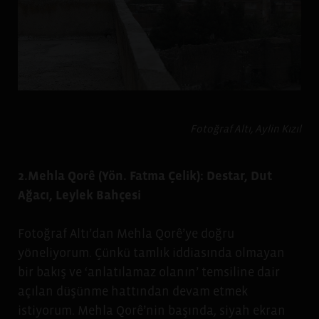
Fotoğraf Altı, Aylin Kızıl
2.Mehla Qorê (Yön. Fatma Çelik): Destar, Dut
Ağacı, Leylek Bahçesi
Fotoğraf Altı’dan Mehla Qorê’ye doğru
yöneliyorum. Çünkü tamlık iddiasında olmayan
bir bakış ve ‘anlatılamaz olanın’ temsiline dair
açılan düşünme hattından devam etmek
istiyorum. Mehla Qorê’nin başında, siyah ekran