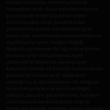
mahalle haritasında annenin hatırlamak
istemedikleri vardır. Gavur Mahallesi hesabının
görüntüsünde Ahmet’in büyük bir emekle
hatırlama çabası vardır. İLKHA’nın haber
görüntüsünde görünür olan dumanlar ya da
duyulur olan taramalılardan çok görünmeyen ve
duyulmayanlar vardır. Yengenin baktığı
fotoğrafta görünmeyen dut ağacında erişilemez
bir hatıra vardır. Film panosunda leylek
çizimleriyle bir köşede adı yazılmış Leylek
Bahçesinin filmdeki hiç kimsenin hatırasında dile
gelmeyen bir hatırası vardır. Mehla Qorê
sessizliğin ya da gösterilmeyenin ‘ne’ olduğunu
tamamlamaya kalkışmak yerine sessizliğin,
yokluğun, parçanın, gösterilmeyenin, hatıranın
ve hatırlamanın kendisine delalet ettiği bir
filmsel alan düzenler. Böylelikle, anlatıcı üst-sesin