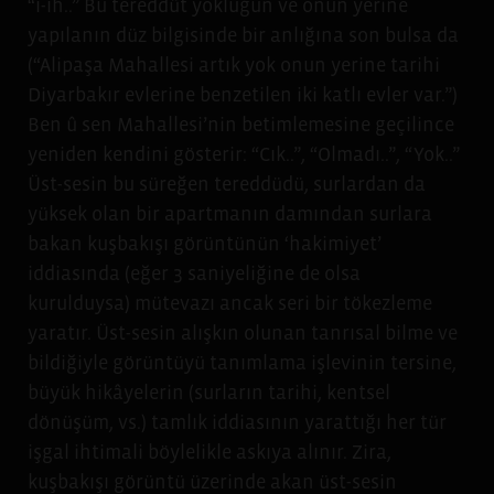
“ı-ıh..” Bu tereddüt yokluğun ve onun yerine
yapılanın düz bilgisinde bir anlığına son bulsa da
(“Alipaşa Mahallesi artık yok onun yerine tarihi
Diyarbakır evlerine benzetilen iki katlı evler var.”)
Ben û sen Mahallesi’nin betimlemesine geçilince
yeniden kendini gösterir: “Cık..”, “Olmadı..”, “Yok..”
Üst-sesin bu süreğen tereddüdü, surlardan da
yüksek olan bir apartmanın damından surlara
bakan kuşbakışı görüntünün ‘hakimiyet’
iddiasında (eğer 3 saniyeliğine de olsa
kurulduysa) mütevazı ancak seri bir tökezleme
yaratır. Üst-sesin alışkın olunan tanrısal bilme ve
bildiğiyle görüntüyü tanımlama işlevinin tersine,
büyük hikâyelerin (surların tarihi, kentsel
dönüşüm, vs.) tamlık iddiasının yarattığı her tür
işgal ihtimali böylelikle askıya alınır. Zira,
kuşbakışı görüntü üzerinde akan üst-sesin