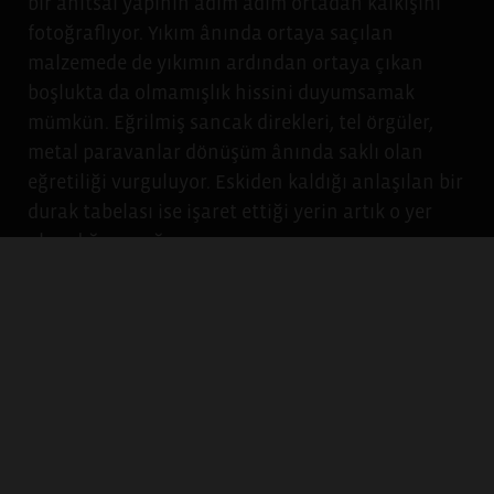
bir anıtsal yapının adım adım ortadan kalkışını
fotoğraflıyor. Yıkım ânında ortaya saçılan
malzemede de yıkımın ardından ortaya çıkan
boşlukta da olmamışlık hissini duyumsamak
mümkün. Eğrilmiş sancak direkleri, tel örgüler,
metal paravanlar dönüşüm ânında saklı olan
eğretiliği vurguluyor. Eskiden kaldığı anlaşılan bir
durak tabelası ise işaret ettiği yerin artık o yer
olmadığını açığa vuruyor.
Noksanlık ve eğretilik izleklerini tamamlayan
üçüncü bir izlek ise Menav Çelik’in “Sınırlar,
Varoşlar, Varoluşlar” ve Levent Özçağdaş’ın “Neo
Plazma” başlıklı fotoğraf işlerinde karşımıza
çıkıyor. Çelik eski-yeni, varsıl-yoksul, doğa-kent
ikiliklerinin peşinden gittiği fotoğraflarında
ısrarla belirli bir mesafeyi gözetiyor, şehirle