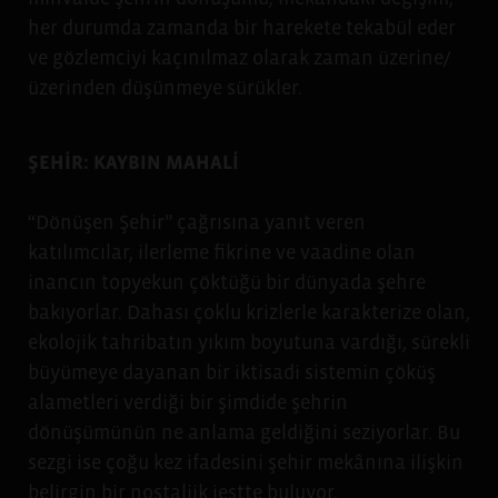
her durumda zamanda bir harekete tekabül eder
ve gözlemciyi kaçınılmaz olarak zaman üzerine/
üzerinden düşünmeye sürükler.
ŞEHİR: KAYBIN MAHALİ
“Dönüşen Şehir” çağrısına yanıt veren
katılımcılar, ilerleme fikrine ve vaadine olan
inancın topyekun çöktüğü bir dünyada şehre
bakıyorlar. Dahası çoklu krizlerle karakterize olan,
ekolojik tahribatın yıkım boyutuna vardığı, sürekli
büyümeye dayanan bir iktisadi sistemin çöküş
alametleri verdiği bir şimdide şehrin
dönüşümünün ne anlama geldiğini seziyorlar. Bu
sezgi ise çoğu kez ifadesini şehir mekânına ilişkin
belirgin bir nostaljik jestte buluyor.