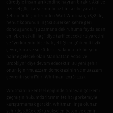
cüretiyle insanları kendine hayran bırakır. Akıl ve
fiziksel güç, karşı konulmaz bir cazibe yaratır.
Şehrin ünlü şairlerinden Walt Whitman, 1878’de,
henüz köprünün inşası sürerken şehre geri
döndüğünde, “şu zamana dek ruhuma fayda eden
en iyi, en etkili ilaç” diye tarif edecektir ziyaretini
ve “yerkürenin bize bahşettiği en görkemli fiziki
çevre, kara ve su kütlesi – yakında tek bir şehir
haline gelecek olan Manhattan Adası ve
Brooklyn” diye devam edecektir. Bu yeni şehir
onun için “muazzam demokrasinin ve muazzam
çevrenin şehri”dir (Whitman, 2018: 113).
Whitman’ın kentsel epiğinde tınlayan görkemi
geçmişin hükümdarlarının fetihçi görkemiyle
karıştırmamak gerekir. Whitman, inşa olunan
şehirde, göğe doğru yükselen beton ve demir