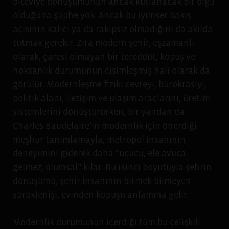
biteviye dönüşümünün ancak kutlanacak bir olgu
olduğuna şüphe yok. Ancak bu iyimser bakış
açısının kalıcı ya da rakipsiz olmadığını da akılda
tutmak gerekir. Zira modern şehir, eşzamanlı
olarak, çaresi olmayan bir tereddüt, kopuş ve
noksanlık durumunun cisimleşmiş hali olarak da
görülür. Modernleşme fiziki çevreyi, bürokrasiyi,
politik alanı, iletişim ve ulaşım araçlarını, üretim
sistemlerini dönüştürürken, bir yandan da
Charles Baudelaire’in modernlik için önerdiği
meşhur tanımlamayla, metropol insanının
deneyimini giderek daha “uçucu, ele avuca
gelmez, olumsal” kılar. Bu ikinci boyutuyla şehrin
dönüşümü, şehir insanının bitmek bilmeyen
sürüklenişi, evinden kopuşu anlamına gelir.
Modernlik durumunun içerdiği tüm bu çelişkili