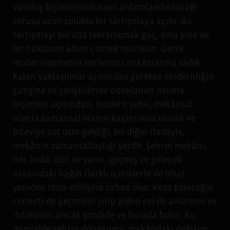
varoluş biçimlerinin nasıl anlamlandırılacağı
sorusu uzun soluklu bir tartışmaya açılır. Bu
tartışmayı burada tekrarlamak güç, ama yine de
bir noktanın altını çizmek mümkün: Gerek
modernleşmenin ilerlemeci imkânlarına sadık
kalan yaklaşımlar açısından gerekse modernliğin
çatışma ve çelişkilerine odaklanan okuma
biçimleri açısından, modern şehir, mekânsal
olanla zamansal olanın kaçınılmaz olarak ve
biteviye üst üste geldiği, bir diğer ifadeyle,
mekânın zamansallaştığı yerdir. Şehrin mekânı,
her ânda, dün ve yarın, geçmiş ve gelecek
arasındaki bağın (farklı içeriklerle de olsa)
yeniden tesis edilişine sahne olur. Keza geleceğin
cenneti de geçmişin yitip giden evi de anlamını ve
ihtimalini ancak şimdide ve burada bulur. Bu
minvalde şehrin dönüşümü, mekândaki değişim,