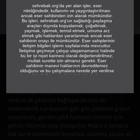
sehrebak.org’da yer alan işler, eser
niteliğindedir, kullanımı ve yaygınlaştırılması
ancak eser sahibinden izin alarak mümkündür.
Bu işleri, sehrebak.org’un sağladığı paylaşma
araçları dışında kopyalamak, çoğaltmak,
yaymak, işlemek, temsil etmek, umuma arz
etmek gibi haklardan yararlanmak ancak eser
sahibinin onayı ile mümkündür. Eser sahiplerinin
iletişim bilgileri işlerin sayfalarında mevcuttur.
İletişime geçmeye çalışıp ulaşamamanız halinde
Fırat Genç*
bu bir iyi niyet karinesi olarak değerlendirilmez;
mutlak surette izin almanız gerekir. Eser
sahibinin manevi haklarının devredilemez
olduğunu ve bu çalışmalara nerede yer verilirse
1883 yılında tamamlanan Brooklyn Köprüsü’nün
verilsin ilgili eser sahiplerinin isimlerine ve
jeneriğe tam ve eksiksiz olarak yer vermek
inşası, yıllar boyunca her gün tekrarlanan bir
gerektiğini de hatırlatırız.
kentsel seyir olayına dönüşür. Kalabalıklar New
sehrebak.org
York’un iki yakasını bağlayacak olan bu
mühendislik harikasının gün gün yükselen granit
sütunlarını, gerilen çelik hatlarını izlemek için
şehrin rıhtımlarında buluşurlar. Köprü o zamana
dek tanık olunmamış boyuttaki azameti, şaşası ve