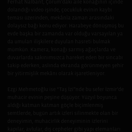
Ferhat Nalbant, Çorum’daki aile konağının içinde
dolandığı video işinde, çocukluk evinin kaybı
teması üzerinden, mekânla zaman arasındaki
dolaysız bağı konu ediyor. Harabeye dönüşmüş bu
evde başka bir zamanda var olduğu varsayılan ya
da umulan ilişkilere duyulan hasreti bulmak
mümkün. Kamera, konağı sarmış ağaçlarda ve
duvarlarda sakınımsızca hareket eden bir sincabı
takip ederken, aslında ekranda görünmeyen şehir
bir yitirmişlik mekânı olarak işaretleniyor.
Ezgi Mehmetoğlu ise “Taş İzi”nde bu sefer İzmir’de
muhacir evinin peşine düşüyor. Yüzyıl boyunca
aldığı katman katman göçle biçimlenmiş
semtlerde, bugün artık izleri silinmekte olan bir
deneyimin, muhacirlik deneyiminin izlerini
kapılar, avlular, dış cepheler gibi yapı elemanları