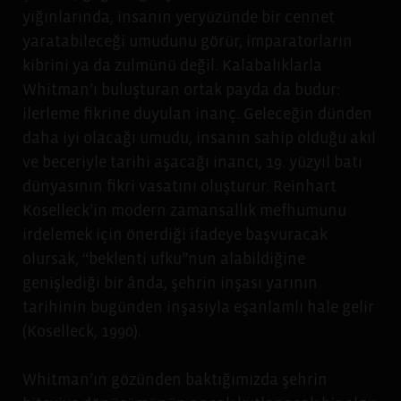
yığınlarında, insanın yeryüzünde bir cennet
yaratabileceği umudunu görür, imparatorların
kibrini ya da zulmünü değil. Kalabalıklarla
Whitman’ı buluşturan ortak payda da budur:
ilerleme fikrine duyulan inanç. Geleceğin dünden
daha iyi olacağı umudu, insanın sahip olduğu akıl
ve beceriyle tarihi aşacağı inancı, 19. yüzyıl batı
dünyasının fikri vasatını oluşturur. Reinhart
Koselleck’in modern zamansallık mefhumunu
irdelemek için önerdiği ifadeye başvuracak
olursak, “beklenti ufku”nun alabildiğine
genişlediği bir ânda, şehrin inşası yarının
tarihinin bugünden inşasıyla eşanlamlı hale gelir
(Koselleck, 1990).
Whitman’ın gözünden baktığımızda şehrin