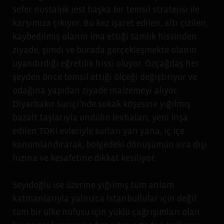
sefer nostaljik jest başka bir temsil stratejisi ile
karşımıza çıkıyor. Bu kez işaret edilen, altı çizilen,
kaybedilmiş olanın ima ettiği tamlık hissinden
ziyade, şimdi ve burada gerçekleşmekte olanın
uyandırdığı eğretilik hissi oluyor. Özçağdaş her
şeyden önce temsil ettiği ölçeği değiştiriyor ve
odağına yapıdan ziyade malzemeyi alıyor.
Diyarbakır Suriçi’nde sokak köşesine yığılmış
bazalt taşlarıyla ondülin levhaları, yeni inşa
edilen TOKİ evleriyle surları yan yana, iç içe
konumlandırarak, bölgedeki dönüşümün sıra dışı
hızına ve kesafetine dikkat kesiliyor.
Seyidoğlu ise üzerine yığılmış tüm anlam
katmanlarıyla yalnızca İstanbullular için değil
tüm bir ülke nüfusu için yüklü çağrışımları olan