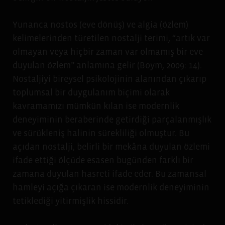
Yunanca nostos (eve dönüş) ve algia (özlem)
kelimelerinden türetilen nostalji terimi, “artık var
olmayan veya hiçbir zaman var olmamış bir eve
duyulan özlem” anlamına gelir (Boym, 2009: 14).
Nostaljiyi bireysel psikolojinin alanından çıkarıp
toplumsal bir duygulanım biçimi olarak
kavramamızı mümkün kılan ise modernlik
deneyiminin beraberinde getirdiği parçalanmışlık
ve sürükleniş halinin sürekliliği olmuştur. Bu
açıdan nostalji, belirli bir mekâna duyulan özlemi
ifade ettiği ölçüde esasen bugünden farklı bir
zamana duyulan hasreti ifade eder. Bu zamansal
hamleyi açığa çıkaran ise modernlik deneyiminin
tetiklediği yitirmişlik hissidir.