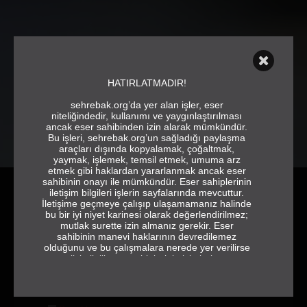
HATIRLATMADIR!
sehrebak.org’da yer alan işler, eser
niteliğindedir, kullanımı ve yaygınlaştırılması
ancak eser sahibinden izin alarak mümkündür.
Bu işleri, sehrebak.org’un sağladığı paylaşma
araçları dışında kopyalamak, çoğaltmak,
yaymak, işlemek, temsil etmek, umuma arz
etmek gibi haklardan yararlanmak ancak eser
HESABINIZA GİRİŞ YAPIN
sahibinin onayı ile mümkündür. Eser sahiplerinin
iletişim bilgileri işlerin sayfalarında mevcuttur.
İletişime geçmeye çalışıp ulaşamamanız halinde
bu bir iyi niyet karinesi olarak değerlendirilmez;
mutlak surette izin almanız gerekir. Eser
sahibinin manevi haklarının devredilemez
olduğunu ve bu çalışmalara nerede yer verilirse
verilsin ilgili eser sahiplerinin isimlerine ve
jeneriğe tam ve eksiksiz olarak yer vermek
gerektiğini de hatırlatırız.
GİRİŞ YAP
sehrebak.org