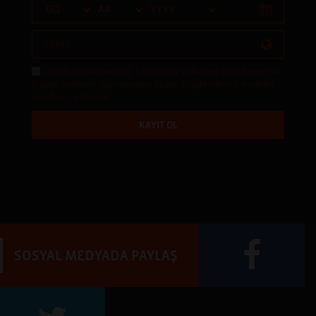
Üyelik sözleşmesini
,
katılım ve kullanım koşullarını
ve
kişisel verilerin işlenmesine ilişkin bilgilendirme metnini
okudum, anladım.
KAYIT OL
SOSYAL MEDYADA PAYLAŞ