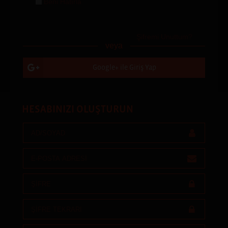
Beni Hatırla
Şifremi Unuttum?
veya
Google+ ile Giriş Yap
HESABINIZI OLUŞTURUN