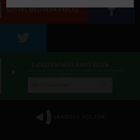
SOSYAL MEDYADA PAYLAŞ
sehrebak.org
E-BÜLTENİMİZE KAYIT OLUN
Üyelik sözleşmesini
,
katılım ve kullanım koşullarını
ve
kişisel verilerin
işlenmesine ilişkin bilgilendirme metnini
okudum, anladım.