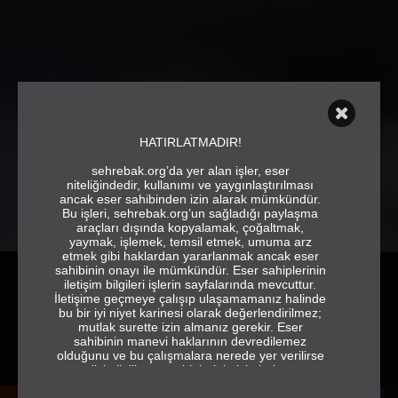
HATIRLATMADIR!
sehrebak.org’da yer alan işler, eser
niteliğindedir, kullanımı ve yaygınlaştırılması
ancak eser sahibinden izin alarak mümkündür.
Bu işleri, sehrebak.org’un sağladığı paylaşma
araçları dışında kopyalamak, çoğaltmak,
yaymak, işlemek, temsil etmek, umuma arz
etmek gibi haklardan yararlanmak ancak eser
sahibinin onayı ile mümkündür. Eser sahiplerinin
iletişim bilgileri işlerin sayfalarında mevcuttur.
İletişime geçmeye çalışıp ulaşamamanız halinde
bu bir iyi niyet karinesi olarak değerlendirilmez;
mutlak surette izin almanız gerekir. Eser
sahibinin manevi haklarının devredilemez
Aradığınız kriterde herhangi bir kayıt bulunmamaktadır.
olduğunu ve bu çalışmalara nerede yer verilirse
verilsin ilgili eser sahiplerinin isimlerine ve
jeneriğe tam ve eksiksiz olarak yer vermek
gerektiğini de hatırlatırız.