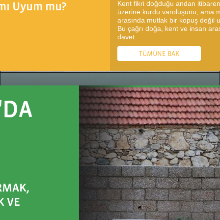
Kent fikri doğduğu andan itibare
k mı Uyum mu?
üzerine kurdu varoluşunu, ama 
arasında mutlak bir kopuş deği
Bu çağrı doğa, kent ve insan aras
davet.
TÜMÜNE BAK
'DA
RMAK,
K VE