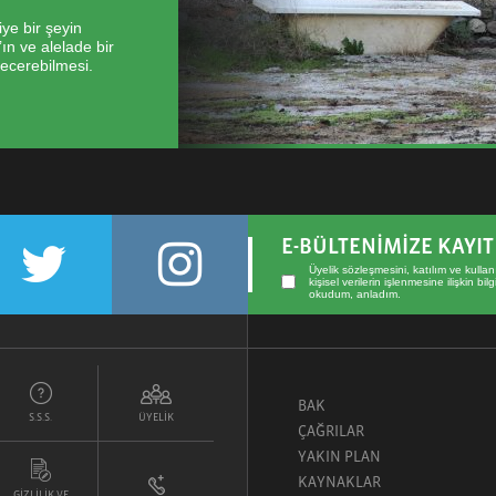
ye bir şeyin
n ve alelade bir
becerebilmesi.
E-BÜLTENİMİZE KAYI
Üyelik sözleşmesini
,
katılım ve kullan
kişisel verilerin işlenmesine ilişkin bi
okudum, anladım.
BAK
S.S.S.
ÜYELİK
ÇAĞRILAR
YAKIN PLAN
KAYNAKLAR
GİZLİLİK VE