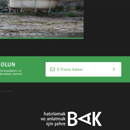
T OLUN
ım koşullarını
ve
lgilendirme metnini