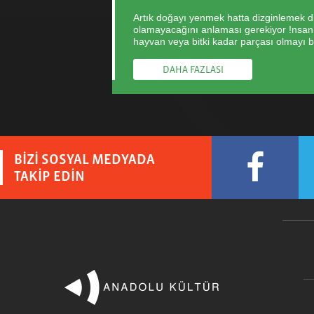
Artık doğayı yenmek hatta dizginlemek di
olamayacağını anlaması gerekiyor !nsan’ı
hayvan veya bitki kadar parçası olmayı 
DAHA FAZLASI
BİZİ SOSYAL MEDYADA
TAKİP EDİN