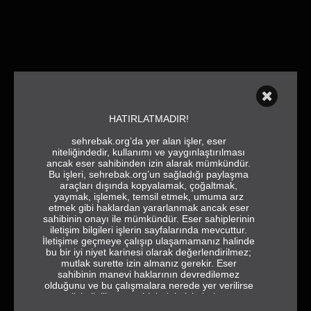
HATIRLATMADIR!
sehrebak.org’da yer alan işler, eser
niteliğindedir, kullanımı ve yaygınlaştırılması
ancak eser sahibinden izin alarak mümkündür.
Bu işleri, sehrebak.org’un sağladığı paylaşma
araçları dışında kopyalamak, çoğaltmak,
yaymak, işlemek, temsil etmek, umuma arz
etmek gibi haklardan yararlanmak ancak eser
sahibinin onayı ile mümkündür. Eser sahiplerinin
iletişim bilgileri işlerin sayfalarında mevcuttur.
İletişime geçmeye çalışıp ulaşamamanız halinde
bu bir iyi niyet karinesi olarak değerlendirilmez;
mutlak surette izin almanız gerekir. Eser
sahibinin manevi haklarının devredilemez
olduğunu ve bu çalışmalara nerede yer verilirse
verilsin ilgili eser sahiplerinin isimlerine ve
jeneriğe tam ve eksiksiz olarak yer vermek