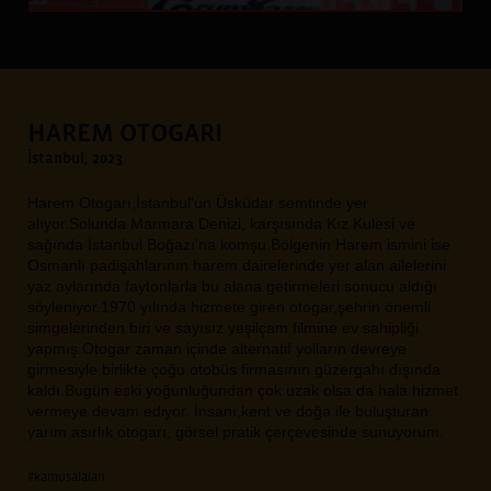
HAREM OTOGARI
İstanbul, 2023
Harem Otogarı,İstanbul'un Üsküdar semtinde yer
alıyor.Solunda Marmara Denizi, karşısında Kız Kulesi ve
sağında İstanbul Boğazı’na komşu.Bölgenin Harem ismini ise
Osmanlı padişahlarının harem dairelerinde yer alan ailelerini
yaz aylarında faytonlarla bu alana getirmeleri sonucu aldığı
söyleniyor.1970 yılında hizmete giren otogar,şehrin önemli
simgelerinden biri ve sayısız yeşilçam filmine ev sahipliği
yapmış.Otogar zaman içinde alternatif yolların devreye
girmesiyle birlikte çoğu otobüs firmasının güzergahı dışında
kaldı.Bugün eski yoğunluğundan çok uzak olsa da hala hizmet
vermeye devam ediyor. İnsanı,kent ve doğa ile buluşturan
yarım asırlık otogarı, görsel pratik çerçevesinde sunuyorum.
#kamusalalan