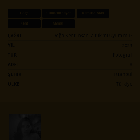
Doğa
Gündelik hayat
Kamusal Alan
Kent
Mimari
ÇAĞRI
Doğa Kent İnsan: Zıtlık mı Uyum mu?
YIL
2023
TÜR
Fotoğraf
ADET
8
ŞEHİR
İstanbul
ÜLKE
Türkiye