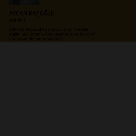
AYCAN KAÇOĞLU
İstanbul
1989'da İstanbul'da doğdu.Kamu Yönetimi
eğitimi aldı.İstanbul'da yaşamaya ve fotoğraf
üretmeye devam etmektedir.
https://www.aycankacoglu.com/