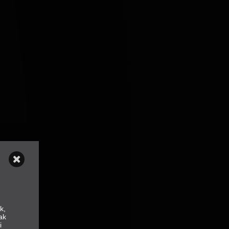
k,
ak
i