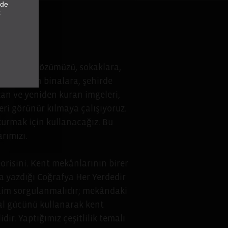
nde
z
pluyoruz. Gözümüzü, sokaklara,
 ve dikilen binalara, şehirde
zan ve yeniden kuran imgeleri,
leri görünür kılmaya çalışıyoruz.
n kurmak için kullanacağız. Bu
rımızı.
eorisini. Kent mekânlarının birer
da yazdığı Coğrafya Her Yerdedir
 daim sorgulanmalıdır; mekândaki
ayal gücünü kullanarak kent
ir. Yaptığımız çeşitlilik temalı