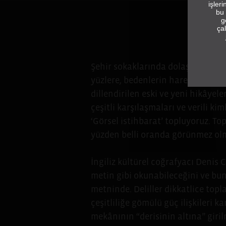
işler
bu 
g
çal
Şehir sokaklarında dolaşan birer 
yüzlere, bedenlerin hareketlerine,
dillendirilen eski ve yeni hikâyel
çeşitli karşılaşmaları ve verili ki
‘Görsel istihbarat’ topluyoruz. Top
yüzden belli oranda görünmez olma
İngiliz kültürel coğrafyacı Denis 
metin gibi okunabileceğini ve bun
metninde. Deliller dikkatlice top
çeşitliliğe gömülü güç ilişkileri k
mekânının “derisinin altına” giril