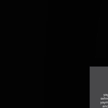
yay
sehr
yaym
anc