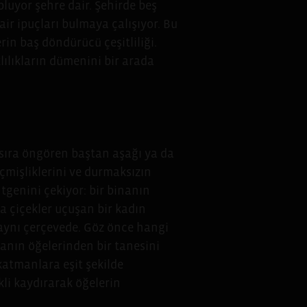
opluyor şehre dair. Şehirde beş
r ipuçları bulmaya çalışıyor. Bu
rin baş döndürücü çeşitliliği.
klılıkların dümenini bir arada
r sıra öngören baştan aşağı ya da
geçmişliklerini ve durmaksızın
tgenini çekiyor: bir binanın
a çiçekler uçuşan bir kadın
 aynı çerçevede. Göz önce hangi
anın öğelerinden bir tanesini
katmanlara eşit şekilde
kli kaydırarak öğelerin