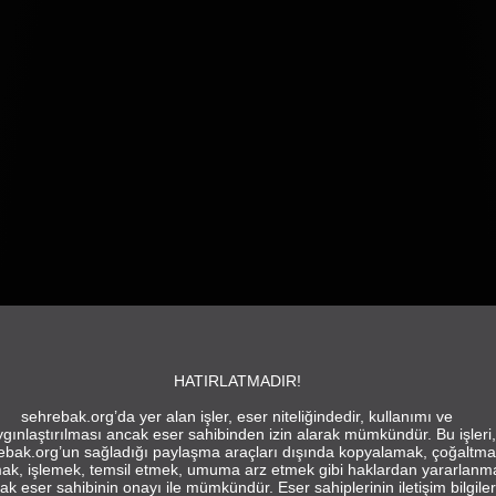
HATIRLATMADIR!
sehrebak.org’da yer alan işler, eser niteliğindedir, kullanımı ve
gınlaştırılması ancak eser sahibinden izin alarak mümkündür. Bu işleri,
ebak.org’un sağladığı paylaşma araçları dışında kopyalamak, çoğaltma
ak, işlemek, temsil etmek, umuma arz etmek gibi haklardan yararlanm
ak eser sahibinin onayı ile mümkündür. Eser sahiplerinin iletişim bilgiler