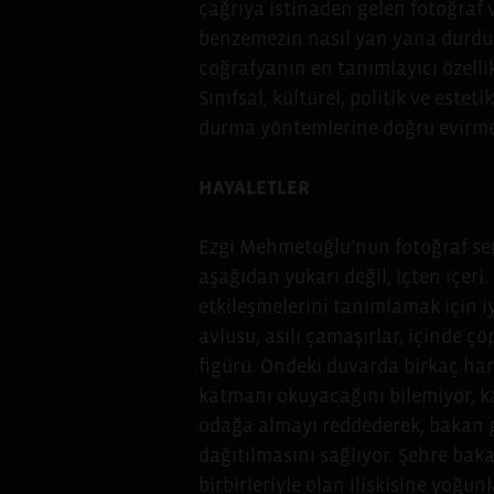
çağrıya istinaden gelen fotoğraf ve
benzemezin nasıl yan yana durduğ
coğrafyanın en tanımlayıcı özellik
Sınıfsal, kültürel, politik ve este
durma yöntemlerine doğru evirmey
HAYALETLER
Ezgi Mehmetoğlu’nun fotoğraf seris
aşağıdan yukarı değil, içten içeri.
etkileşmelerini tanımlamak için i
avlusu, asılı çamaşırlar, içinde 
figürü. Öndeki duvarda birkaç har
katmanı okuyacağını bilemiyor, k
odağa almayı reddederek, bakan gö
dağıtılmasını sağlıyor. Şehre bak
birbirleriyle olan ilişkisine yoğu