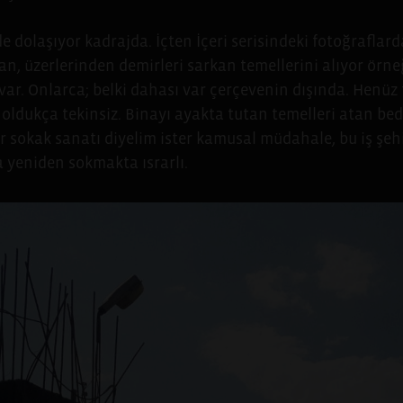
de dolaşıyor kadrajda. İçten İçeri serisindeki fotoğraflar
an, üzerlerinden demirleri sarkan temellerini alıyor örne
er var. Onlarca; belki dahası var çerçevenin dışında. He
 oldukça tekinsiz. Binayı ayakta tutan temelleri atan bed
er sokak sanatı diyelim ister kamusal müdahale, bu iş şeh
a yeniden sokmakta ısrarlı.