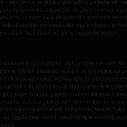
 video işleri, birer dedektif gibi farklı biçimlerde delil t
una bakıyor ve daha kapsayıcı bir şehrin imkânlarına dai
lerinden bir tanesi belki de kamusal alandaki gösterenle
tik farklılıkların şehirde büründüğü imgelere bakan, bu far
e çalışan biz dedektiflere çok iş düşüyor bu yüzden.
inin ismi ipuçlarından biri olabilir: İçten İçeri. Belli bi
 Şehirlerdeki çok çeşitli katmanların birbirleriyle iç içe 
yi bir kavramsal kılavuz. Mehmetoğlu bu katmanların rön
çöp veya moloz bulunan çuval, binanın çeperinde saçlarınd
f görünüyor, ‘İstanbul’ yazdığını tahmin ediyoruz. Hepsi
atmanlar arasında gidip geliyor. Mehmetoğlu, bu karmaş
zün çeşitli öğeler arasında dolaşmasını, bakışın farklı 
arken uygulanması verimli olacak bir egzersiz: odağı süre
nlaşmak.