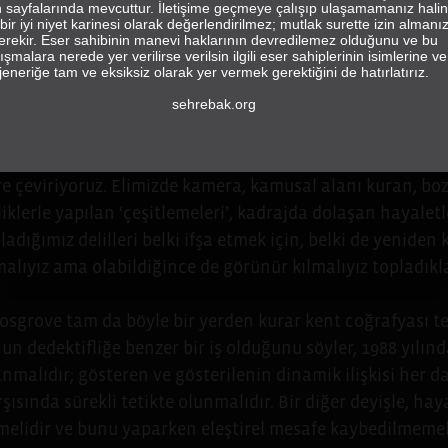
in sayfalarında mevcuttur. İletişime geçmeye çalışıp ulaşamamanız hali
bir iyi niyet karinesi olarak değerlendirilmez; mutlak surette izin almanı
erekir. Eser sahibinin manevi haklarının devredilemez olduğunu ve bu
ışmalara nerede yer verilirse verilsin ilgili eser sahiplerinin isimlerine ve
jeneriğe tam ve eksiksiz olarak yer vermek gerektiğini de hatırlatırız.
Aylin Kuryel*
sehrebak.org
dedektif olduğumuzu hayal edelim, şehre dair deliller to
 duvar yazılarına, posterlere, çöplere, dükkânlara, yıkılan
ere çeviriyoruz. Elimizde kamera, kamusal alanı kuran, bo
mliklerle yapılan ‘çeşitlemeleri’, kadrajda dolaşan hayalet
ladığımız delilleri belki ifşa etmek için, belki de yenide
lıyız ama olabildiğince de görünür kılmalıyız topladıkla
Cosgrove tam da böyle bir yerden kurar kent coğrafyası t
un dedektifliğe benzer bir iş olduğunu söyler, 1988 yılın
lanmalıdır; gösteren ve gösterilenin dinamik ilişkisi her
arşısında sürekli tetikte olunmalıdır. Bir diğer deyişle, h
melidir ve bunu yaparken eleştirel mesafe kaybedilmemelid