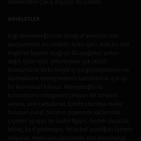
dedektiflere çok iş düşüyor bu yüzden.
HAYALETLER
Ezgi Mehmetoğlu’nun fotoğraf serisinin ismi
ipuçlarından biri olabilir: İçten İçeri. Belli bir sıra
öngören baştan aşağı ya da aşağıdan yukarı
değil, içten içeri. Şehirlerdeki çok çeşitli
katmanların birbirleriyle iç içe geçmişliklerini ve
durmaksızın etkileşmelerini tanımlamak için iyi
bir kavramsal kılavuz. Mehmetoğlu bu
katmanların röntgenini çekiyor: bir binanın
avlusu, asılı çamaşırlar, içinde çöp veya moloz
bulunan çuval, binanın çeperinde saçlarında
çiçekler uçuşan bir kadın figürü. Öndeki duvarda
birkaç harf görünüyor, ‘İstanbul’ yazdığını tahmin
ediyoruz. Hepsi aynı çerçevede. Göz önce hangi