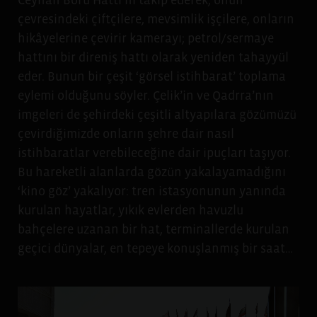
Ceyhan Boru Hattı’nı takip ederek, onun
çevresindeki çiftçilere, mevsimlik işçilere, onların
hikâyelerine çevirir kamerayı; petrol/sermaye
hattını bir direniş hattı olarak yeniden tahayyül
eder. Bunun bir çeşit ‘görsel istihbarat’ toplama
eylemi olduğunu söyler. Çelik’in ve Qadrra’nın
imgeleri de şehirdeki çeşitli altyapılara gözümüzü
çevirdiğimizde onların şehre dair nasıl
istihbaratlar verebileceğine dair ipuçları taşıyor.
Bu hareketli alanlarda gözün yakalayamadığını
‘kino göz’ yakalıyor: tren istasyonunun yanında
kurulan hayatlar, yıkık evlerden havuzlu
bahçelere uzanan bir hat, terminallerde kurulan
geçici dünyalar, en tepeye konuşlanmış bir saat…