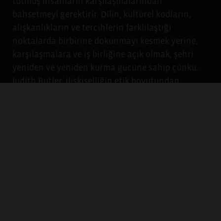
tutmuş insanların karşılaşmalarından
bahsetmeyi gerektirir. Dilin, kültürel kodların,
alışkanlıkların ve tercihlerin farklılaştığı
noktalarda birbirine dokunmayı kesmek yerine,
karşılaşmalara ve iş birliğine açık olmak, şehri
yeniden ve yeniden kurma gücüne sahip çünkü.
Judith Butler, ilişkiselliğin etik boyutundan
bahsederken, birbirimizi sadece kurmadığımızı,
aynı zamanda ‘bozduğumuzu’ da akılda tutmak
gerektiğini söyler. Özgürleştirici karşılaşmalar,
öğrendiklerini unutmaktan korkmamakla ve sabit
olarak düşünülen kimlik öğelerini terk etmeye
hazır olmakla mümkündür. Bu, bilinmez ve farklı
olana açık olmayı gerektirir; ön kabulleri terk
etmeyi ve ‘kendi’liğin sarsılmaz kabul edilen
zemininin sarsılmasına hazır olmayı…