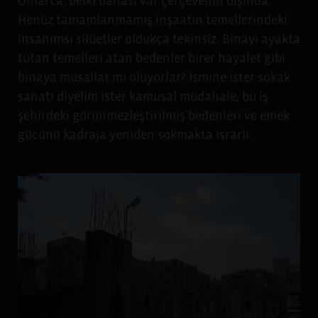
Onlarca; belki dahası var çerçevenin dışında.
Henüz tamamlanmamış inşaatın temellerindeki
insanımsı silüetler oldukça tekinsiz. Binayı ayakta
tutan temelleri atan bedenler birer hayalet gibi
binaya musallat mı oluyorlar? İsmine ister sokak
sanatı diyelim ister kamusal müdahale, bu iş
şehirdeki görünmezleştirilmiş bedenleri ve emek
gücünü kadraja yeniden sokmakta ısrarlı.