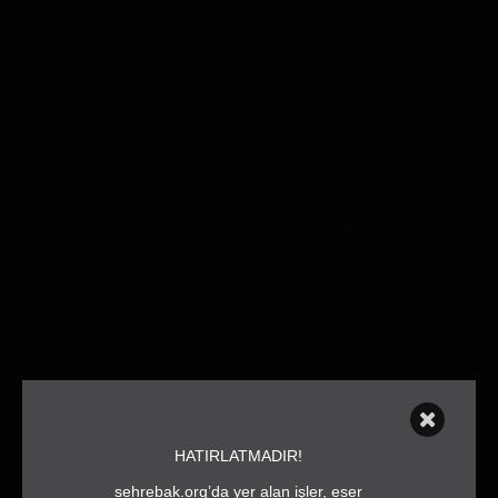
HATIRLATMADIR!
sehrebak.org’da yer alan işler, eser