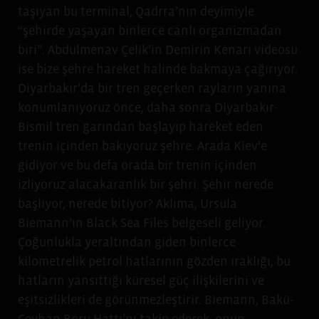
taşıyan bu terminal, Qadrra’nın deyimiyle
“şehirde yaşayan binlerce canlı organizmadan
biri”. Abdulmenav Çelik’in Demirin Kenarı videosu
ise bize şehre hareket halinde bakmaya çağırıyor.
Diyarbakır’da bir tren geçerken rayların yanına
konumlanıyoruz önce, daha sonra Diyarbakır-
Bismil tren garından başlayıp hareket eden
trenin içinden bakıyoruz şehre. Arada Kiev’e
gidiyor ve bu defa orada bir trenin içinden
izliyoruz alacakaranlık bir şehri. Şehir nerede
başlıyor, nerede bitiyor? Aklıma, Ursula
Biemann’ın Black Sea Files belgeseli geliyor.
Çoğunlukla yeraltından giden binlerce
kilometrelik petrol hatlarının gözden ıraklığı, bu
hatların yansıttığı küresel güç ilişkilerini ve
eşitsizlikleri de görünmezleştirir. Biemann, Bakü-