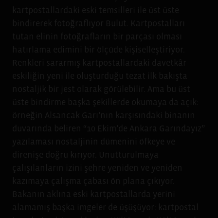
kartpostallardaki eski temsilleri ile üst üste
bindirerek fotoğraflıyor Bulut. Kartpostalları
tutan elinin fotoğrafların bir parçası olması
hatırlama edimini bir ölçüde kişiselleştiriyor.
Renkleri sararmış kartpostallardaki davetkâr
eskiliğin yeni ile oluşturduğu tezat ilk bakışta
nostaljik bir jest olarak görülebilir. Ama bu üst
üste bindirme başka şekillerde okumaya da açık:
örneğin Alsancak Garı’nın karşısındaki binanın
duvarında beliren “10 Ekim’de Ankara Garındayız”
yazılaması nostaljinin dümenini öfkeye ve
direnişe doğru kırıyor. Unutturulmaya
çalışılanların izini şehre yeniden ve yeniden
kazımaya çalışma çabası ön plana çıkıyor.
Bakanın aklına eski kartpostallarda yerini
alamamış başka imgeler de üşüşüyor: kartpostal