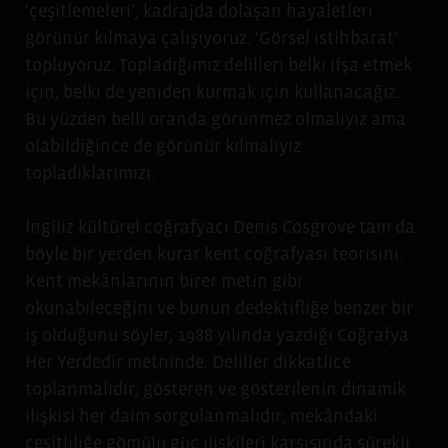
‘çeşitlemeleri’, kadrajda dolaşan hayaletleri
görünür kılmaya çalışıyoruz. ‘Görsel istihbarat’
topluyoruz. Topladığımız delilleri belki ifşa etmek
için, belki de yeniden kurmak için kullanacağız.
Bu yüzden belli oranda görünmez olmalıyız ama
olabildiğince de görünür kılmalıyız
topladıklarımızı.
İngiliz kültürel coğrafyacı Denis Cosgrove tam da
böyle bir yerden kurar kent coğrafyası teorisini.
Kent mekânlarının birer metin gibi
okunabileceğini ve bunun dedektifliğe benzer bir
iş olduğunu söyler, 1988 yılında yazdığı Coğrafya
Her Yerdedir metninde. Deliller dikkatlice
toplanmalıdır; gösteren ve gösterilenin dinamik
ilişkisi her daim sorgulanmalıdır; mekândaki
çeşitliliğe gömülü güç ilişkileri karşısında sürekli