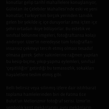
konutlar gelip tarihî mahallelere konuşlanıyor,
Gülistan ile Çelebiler Mahallesi’nde eski ve yeni
konutlar, Türkiye’nin birçok yerinden tanıdık
gelen bir şekilde iç içe duruyorlar ama içten içe
şehri ortadan ikiye bölüyorlar. Bu estetik ve
sınıfsal bölünme imgeleri, fotoğraftansa kolajı
andırıyor. Uzer’in neredeyse tüm fotoğrafları
insansız çekmeyi tercih etmiş olması tesadüf
olmasa gerek. Şehir sakinlerine rağmen yapılan
bu kesip-biçme, yıkıp-yapma eylemleri, sınıfsal
‘çeşitliliğin’ getirdiği bu temassızlık, sokakları
hayaletlere teslim etmiş gibi.
Belli belirsiz veya silinmiş izlere dair istihbarat
toplama hamlelerinden biri de Fatma Ece
Bulut’un Meliorizmir fotoğraf serisi. İzmir’in
sembolik kent mekânlarını, aynı mekânların