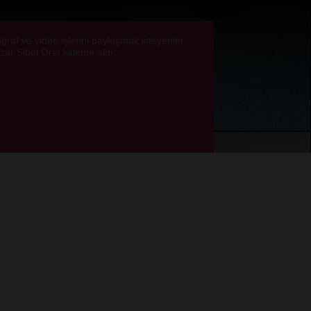
oğraf ve video işlerini paylaşmak isteyenler
azar Sibel Oral kaleme aldı.