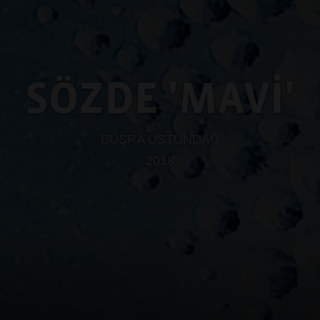
SÖZDE 'MAVİ'
BÜŞRA ÜSTÜNDAĞ
2018