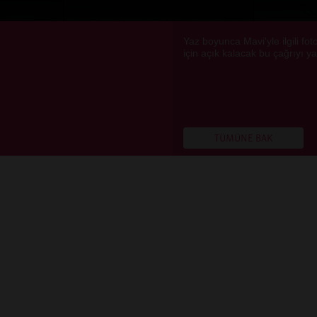
Yaz boyunca Mavi'yle ilgili fot
için açık kalacak bu çağrıyı y
TÜMÜNE BAK