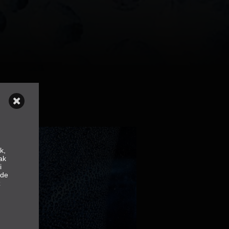
k,
ak
i
nde
z