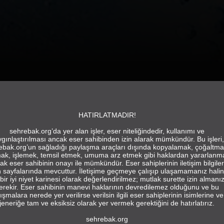
HATIRLATMADIR!
sehrebak.org’da yer alan işler, eser niteliğindedir, kullanımı ve
gınlaştırılması ancak eser sahibinden izin alarak mümkündür. Bu işleri,
ebak.org’un sağladığı paylaşma araçları dışında kopyalamak, çoğaltma
ak, işlemek, temsil etmek, umuma arz etmek gibi haklardan yararlanm
ak eser sahibinin onayı ile mümkündür. Eser sahiplerinin iletişim bilgiler
in sayfalarında mevcuttur. İletişime geçmeye çalışıp ulaşamamanız hali
bir iyi niyet karinesi olarak değerlendirilmez; mutlak surette izin almanı
erekir. Eser sahibinin manevi haklarının devredilemez olduğunu ve bu
ışmalara nerede yer verilirse verilsin ilgili eser sahiplerinin isimlerine ve
jeneriğe tam ve eksiksiz olarak yer vermek gerektiğini de hatırlatırız.
sehrebak.org