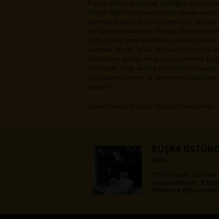
Fotoğraflarla anlatmak istediğim aynı zam
Sözde 'Mavi''nin amacı çoğu zaman kelimele
bakmak eylemi ile gerçekleşen ve zihinde 
varlığını yansıtmaktır. Fotoğrafları kelimel
yalnızca bir renk olmaktan çıkarak hisler
yapmak Sözde 'Mavi' temasının başlıca ama
özünün ve anlam sorgusunun mihenk taşla
dönüşüm, oluş ve bitiş kelimelerini maviy
sorgularında mavi ve kelimelerin işbirliğin
istedim.
#zaman
#tekrar
#boyutlar
#geçişler
#sonlar
#mavi
BÜŞRA ÜSTÜN
İzmir
1996 yılında İzmir'de
yaşamaktayım. 9 Eylül
Planlama Bölümünde 