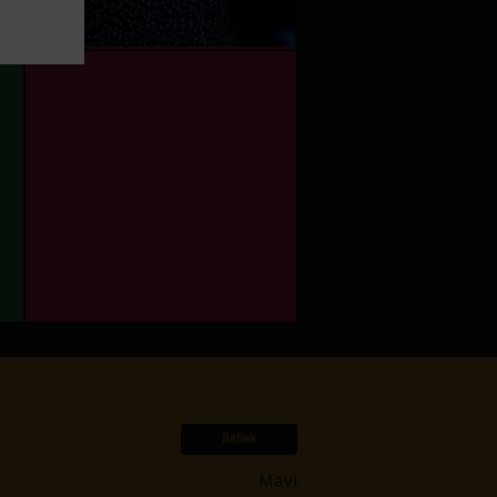
Bellek
Mavi