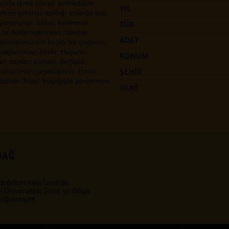
anda tema olarak belirlediğim
YIL
rin yetersiz kaldığı anlarda bile
yankılanan birkaç kelimenin
TÜR
erle bütünleştirirken mavinin
ADET
e dönüşümünün küçük bir çağrısını
çlarından biridir. Hayatın
KONUM
rı sayılan zaman, değişim,
e aktarırken yaşadığımız anlam
ŞEHİR
i Sözde 'Mavi' başlığıyla göstermek
ÜLKE
DAĞ
 doğdum hala İzmir'de
 Üniversitesi Şehir ve Bölge
öğrenciyim.