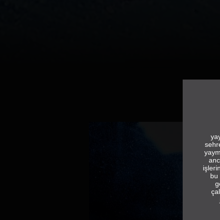
yay
sehr
yaym
anc
işler
bu 
g
çal