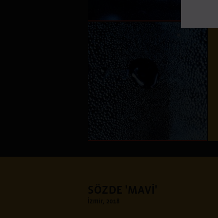
SÖZDE 'MAVİ'
İzmir, 2018