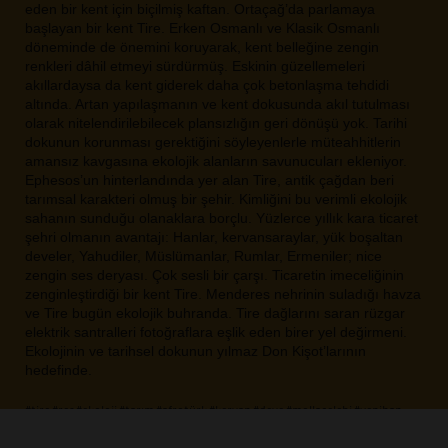
eden bir kent için biçilmiş kaftan. Ortaçağ’da parlamaya
başlayan bir kent Tire. Erken Osmanlı ve Klasik Osmanlı
döneminde de önemini koruyarak, kent belleğine zengin
renkleri dâhil etmeyi sürdürmüş. Eskinin güzellemeleri
akıllardaysa da kent giderek daha çok betonlaşma tehdidi
altında. Artan yapılaşmanın ve kent dokusunda akıl tutulması
olarak nitelendirilebilecek plansızlığın geri dönüşü yok. Tarihi
dokunun korunması gerektiğini söyleyenlerle müteahhitlerin
amansız kavgasına ekolojik alanların savunucuları ekleniyor.
Ephesos’un hinterlandında yer alan Tire, antik çağdan beri
tarımsal karakteri olmuş bir şehir. Kimliğini bu verimli ekolojik
sahanın sunduğu olanaklara borçlu. Yüzlerce yıllık kara ticaret
şehri olmanın avantajı: Hanlar, kervansaraylar, yük boşaltan
develer, Yahudiler, Müslümanlar, Rumlar, Ermeniler; nice
zengin ses deryası. Çok sesli bir çarşı. Ticaretin imeceliğinin
zenginleştirdiği bir kent Tire. Menderes nehrinin suladığı havza
ve Tire bugün ekolojik buhranda. Tire dağlarını saran rüzgar
elektrik santralleri fotoğraflara eşlik eden birer yel değirmeni.
Ekolojinin ve tarihsel dokunun yılmaz Don Kişot’larının
hedefinde.
#tire
#res
#ekoloji
#tarım
#afrotürk
#kervan
#deve
#mollaçelebi
#yenihan
#kapı
#salıpazarı
#süleymanşah
#türbe