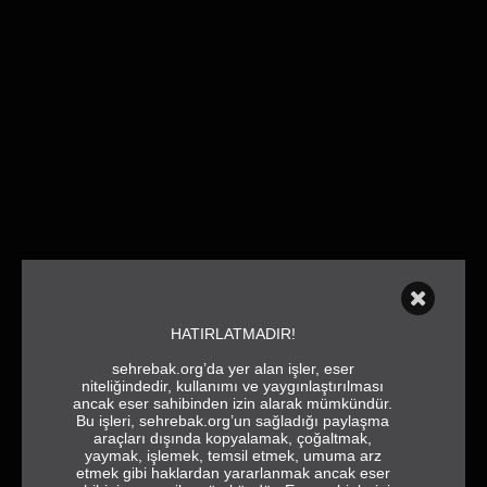
HATIRLATMADIR!
sehrebak.org’da yer alan işler, eser
niteliğindedir, kullanımı ve yaygınlaştırılması
ancak eser sahibinden izin alarak mümkündür.
Bu işleri, sehrebak.org’un sağladığı paylaşma
araçları dışında kopyalamak, çoğaltmak,
yaymak, işlemek, temsil etmek, umuma arz
etmek gibi haklardan yararlanmak ancak eser