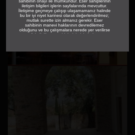
sahibinin onayı ile mümkündür. Eser sahiplerinin
iletişim bilgileri işlerin sayfalarında mevcuttur.
İletişime geçmeye çalışıp ulaşamamanız halinde
bu bir iyi niyet karinesi olarak değerlendirilmez;
mutlak surette izin almanız gerekir. Eser
sahibinin manevi haklarının devredilemez
olduğunu ve bu çalışmalara nerede yer verilirse
verilsin ilgili eser sahiplerinin isimlerine ve
jeneriğe tam ve eksiksiz olarak yer vermek
gerektiğini de hatırlatırız.
sehrebak.org