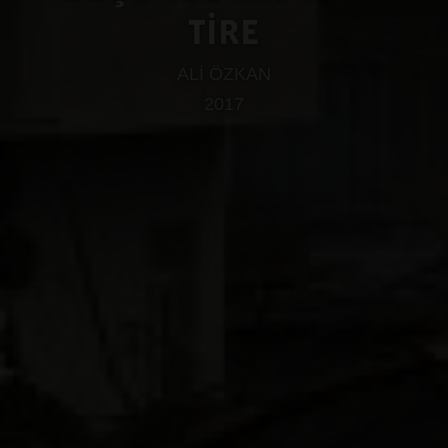
TİRE
ALİ ÖZKAN
2017