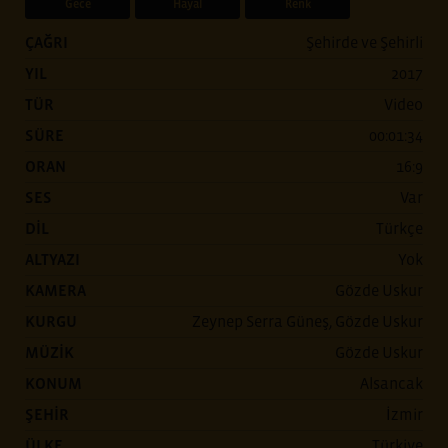
Gece
Hayal
Renk
ÇAĞRI
Şehirde ve Şehirli
YIL
2017
TÜR
Video
SÜRE
00:01:34
ORAN
16:9
SES
Var
DİL
Türkçe
ALTYAZI
Yok
KAMERA
Gözde Uskur
KURGU
Zeynep Serra Güneş, Gözde Uskur
MÜZİK
Gözde Uskur
KONUM
Alsancak
ŞEHİR
İzmir
ÜLKE
Türkiye