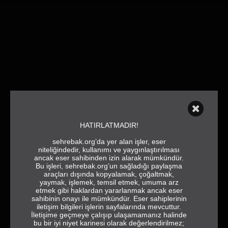
HATIRLATMADIR!
sehrebak.org’da yer alan işler, eser
niteliğindedir, kullanımı ve yaygınlaştırılması
ancak eser sahibinden izin alarak mümkündür.
Bu işleri, sehrebak.org’un sağladığı paylaşma
araçları dışında kopyalamak, çoğaltmak,
yaymak, işlemek, temsil etmek, umuma arz
etmek gibi haklardan yararlanmak ancak eser
sahibinin onayı ile mümkündür. Eser sahiplerinin
iletişim bilgileri işlerin sayfalarında mevcuttur.
İletişime geçmeye çalışıp ulaşamamanız halinde
bu bir iyi niyet karinesi olarak değerlendirilmez;