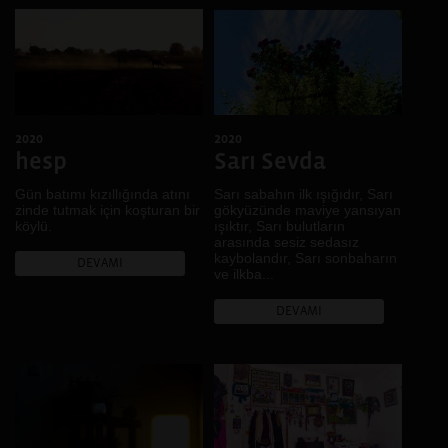
Mersin, Diyarbakır, İzmir
Ev
Izmir
Gece
Isparta
Gelenek
Diyarbakır, Kiev
Genç
Şanlıurfa
Göç
Diyarbakır, Şanlıurfa
2020
2020
Gündelik hayat
İskeçe, İstanbul,
hesp
Sarı Sevda
Hafıza
Diyarbakır
Hayal
Gün batımı kızıllığında atını
Sarı sabahın ilk ışığıdır, Sarı
Diyarbakır, Casablanca,
zinde tutmak için koşturan bir
gökyüzünde maviye yansıyan
Lviv
İklim
köylü.
ışıktır, Sarı bulutların
Bitlis, Van
İktidar
arasında sesiz sedasız
kaybolandır, Sarı sonbaharın
Denizli
DEVAMI
İnanç
ve ilkba...
Fermo, Ankara, Diyarbakır
Kadın
DEVAMI
Muş
Kamusal Alan
Brüksel
Kent
Bursa
Kentsel dönüşüm
Rize
Kır
Johannesburg, Kampala,
Kimlik
Buenos Aires, Karachi,
Kolektif Hafıza
Nairobi, Dar Essalam,