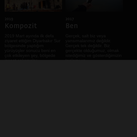
2019
2017
Kompozit
Ben
2019 Mart ayında ilk defa
Gerçek, salt biz veya
ziyaret ettiğim Diyarbakır Sur
yansımalarımız değildir.
bölgesinde yaptığım
Gerçek tek değildir. Biz
yürüyüşler sonucu beni en
gerçekte olduğumuz, olmak
çok etkileyen şey, bölgede
istediğimiz ve gösterdiğimizin
inşaat çalışmalar...
toplamıyız.
DEVAMI
DEVAMI
2018
2018
yol
YOL-CU-LUK