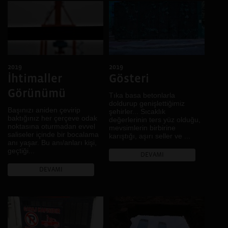
2019
2019
İhtimaller
Gösteri
Görünümü
Tıka basa betonlarla
doldurup genişlettiğimiz
Başınızı aniden çevirip
şehirler... Sıcaklık
baktığınız her çerçeve odak
değerlerinin ters yüz olduğu,
noktasına oturmadan evvel
mevsimlerin birbirine
saliseler içinde bir bocalama
karıştığı, aşırı seller ve ...
anı yaşar. Bu anı/anları kişi,
geçtiği...
DEVAMI
DEVAMI