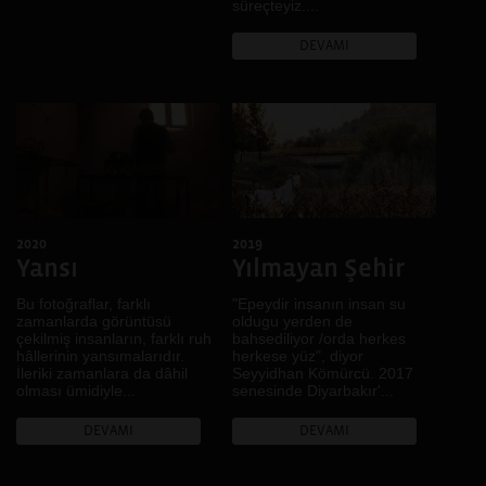
süreçteyiz....
DEVAMI
2020
2019
Yansı
Yılmayan Şehir
Bu fotoğraflar, farklı
"Epeydir insanın insan su
zamanlarda görüntüsü
oldugu yerden de
çekilmiş insanların, farklı ruh
bahsediliyor /orda herkes
hâllerinin yansımalarıdır.
herkese yüz", diyor
İleriki zamanlara da dâhil
Seyyidhan Kömürcü. 2017
olması ümidiyle...
senesinde Diyarbakır'...
DEVAMI
DEVAMI