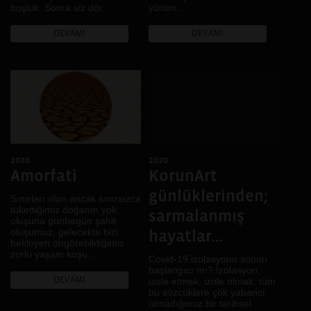
boşluk. Sonra siz dör...
yürüm...
DEVAMI
DEVAMI
2020
2020
Amorfati
KorunArt
günlüklerinden;
Sınırları olan ancak sınırsızca
tükettiğimiz doğanın yok
sarmalanmış
oluşuna günbegün şahit
oluşumuz, gelecekte bizi
hayatlar…
bekleyen öngörebildiğimiz
zorlu yaşam koşu...
Covid-19 izolasyonu sonun
başlangıcı mı? İzolasyon,
DEVAMI
izole etmek, izole olmak: tüm
bu sözcüklere çok yabancı
olmadığımız bir tarihsel