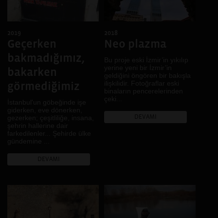
2019
2018
Geçerken
Neo plazma
bakmadığımız,
Bu proje eski İzmir’in yıkılıp
yerine yeni bir İzmir’in
bakarken
geldiğini öngören bir bakışla
ilişkilidir. Fotoğraflar eski
görmediğimiz
binaların pencerelerinden
çeki...
İstanbul'un göbeğinde işe
giderken, eve dönerken,
DEVAMI
gezerken; çeşitliliğe, insana,
şehrin hallerine dair
farkedilenler... Şehirde ülke
gündemine ...
DEVAMI