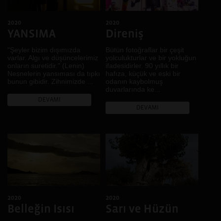
Harare, Kigali, Sao Paulo
Köy
.
Kültürel Çeşitlilik
2020
2020
YANSIMA
Direniş
Kültürel Miras
LGBTİ+
"Şeyler bizim dışımızda
Bütün fotoğraflar bir çeşit
Mekân
varlar. Algı ve düşüncelerimiz
yolculukturlar ve bir yokluğun
onların suretidir." (Lenin)
ifadesidirler. 90 yıllık bir
Mimari
Nesnelerin yansıması da tıpkı
hafıza, küçük ve eski bir
bunun gibidir. Zihnimizde ...
odanın kaybolmuş
Müzik
duvarlarında ke...
Pazar
DEVAMI
Portre
DEVAMI
Renk
Ses
Sınıf
Sınır
Sokak
Tarih
Toplumsal Cinsiyet
2020
2020
Tüketim
Belleğin Isısı
Sarı ve Hüzün
Yeme İçme