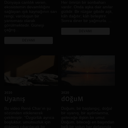
Dünyaya canlılık veren,
Her ömrün bir sonbaharı
ekosistemin devamlılığını
vardır. Onda aşka dair anılar
sağlayan ışık kaynağının sarı
gizlidir. Bir rüzgar gibidir aşk,
rengi; varoluşun bir
kâh dağıtır; kâh birleştirir.
yansıması olarak
Sonra diner bir yağmurla. ...
görülmektedir. Güneşi
çağrış...
DEVAMI
DEVAMI
2020
2020
Uyanış
dOğuM
Bu video René Char’ın şu
Doğum; bir başlangıç, doğal
sözünden etkilenerek
bir uyanış, bir aydınlanma,
çekilmiştir: “Özgürlük ayrıca
geleceğe ilişkin bir umut.
boşluktur, umutsuzluk için
Doğum, biteceği en başından
dökümü çıkarılacak bir
belli bir yolun her defasında