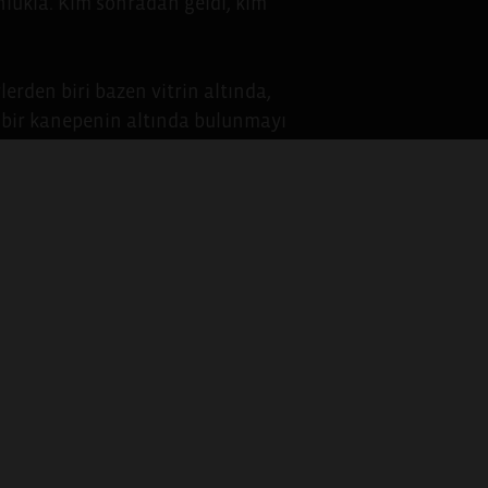
unlukla. Kim sonradan geldi, kim
lerden biri bazen vitrin altında,
n bir kanepenin altında bulunmayı
demizin, 5 yaşında ailemizin
arasında halen bizim için yeni
en göç hikâyeleri bir sergide,
ce başlıyor. Yaşadığımız yerin ve
lü anlıyoruz. Kişisel
yola çıkıyor. Sizi de kendinizin
ngıç noktası oluşturan bir
a 2-5 dakika arası bir video
iniz.