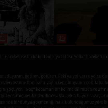
. Hareket ise bu halin temel yapı taşı. Yollar hareketin 
ran, duyuran, getiren, götüren. Peki ya yol varsa yolcu 
 evleri üstüne bombalar yağarken, dünyanın çok daha büy
çin göçüyor. ‘’Göç’’ kocaman bir kelime dilimizde ve zihn
e gidiyor. Göçmenlik denilince akla gelen büyük savaşları
sasında bir dünya göçmenliği hali. Bulunduğumuz yere kim