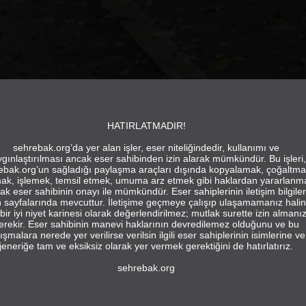
HATIRLATMADIR!
sehrebak.org’da yer alan işler, eser niteliğindedir, kullanımı ve
gınlaştırılması ancak eser sahibinden izin alarak mümkündür. Bu işleri,
ebak.org’un sağladığı paylaşma araçları dışında kopyalamak, çoğaltma
ak, işlemek, temsil etmek, umuma arz etmek gibi haklardan yararlanm
ak eser sahibinin onayı ile mümkündür. Eser sahiplerinin iletişim bilgiler
in sayfalarında mevcuttur. İletişime geçmeye çalışıp ulaşamamanız hali
bir iyi niyet karinesi olarak değerlendirilmez; mutlak surette izin almanı
erekir. Eser sahibinin manevi haklarının devredilemez olduğunu ve bu
ışmalara nerede yer verilirse verilsin ilgili eser sahiplerinin isimlerine ve
jeneriğe tam ve eksiksiz olarak yer vermek gerektiğini de hatırlatırız.
sehrebak.org