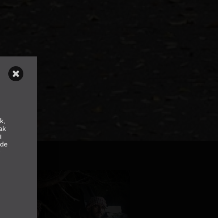
k,
ak
i
nde
z