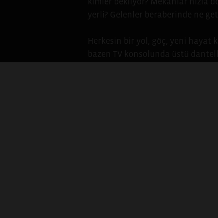
kimler bekliyor? Mekânlar hızla dö
yerli? Gelenler beraberinde ne get
Herkesin bir yol, göç, yeni hayat 
bazen TV konsolunda üstü dantell
bekleyen aile albümleri. Doğduğ
göçtüğü zamanlardan kalan halimi
olan şeyler barındıran imgeler bu
kütüphanede, bir kitabın en arka 
sakinlerinin, geçmişi bugüne bağl
hikâyelerimiz kolektif hafızada ye
Dünya Göçmeni çağrısı işte bu hik
ve ailenizin kişisel arşivinde yer
görüntüden yola çıkmaya davet edi
çalışması olarak anlatacağınız bir