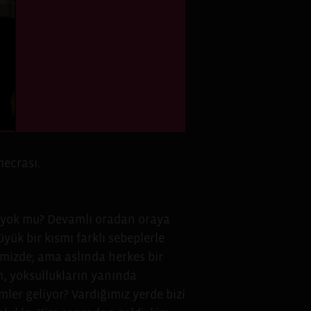
mecrası.
da yok mu? Devamlı oradan oraya
ük bir kısmı farklı sebeplerle
imizde; ama aslında herkes bir
n, yoksullukların yanında
ler geliyor? Vardığımız yerde bizi