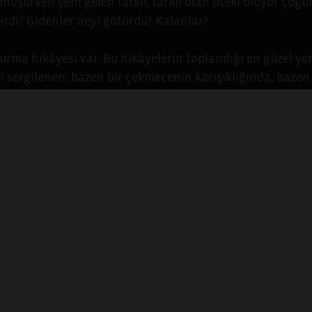
nüşürken yeni gelen farklı, farklı olan öteki oluyor çoğ
irdi? Gidenler neyi götürdü? Kalanlar?
kurma hikâyesi var. Bu hikâyelerin toplandığı en güzel yer
i sergilenen; bazen bir çekmecenin karışıklığında, baze
u yerde büyümeyen annemizin, büyüdüğü yerde ölmeyen de
zin fotoğrafları… Defalarca baktığımız ama katmanları 
nlar. Kimi zaman da merak uyandıran, keşfedilmeyi bekley
fasikülünde karşımıza çıkan bir fotoğrafın peşinden gidin
ayan hikâyelerini kendi ailemizinkiyle yan yana başka tür
niden yerini buluyor.
âyeleri çoğaltmak, çeşitlendirmek ve paylaşmak amacıyla 
 alan bir fotoğraf ya da videodan veya şehrinize ait başla
yoruz. Bu yol üzerinde 10 fotoğraftan oluşan bir seri vey
 göç hikâyesini 20 Ocak 2019 tarihine kadar paylaşabilirs