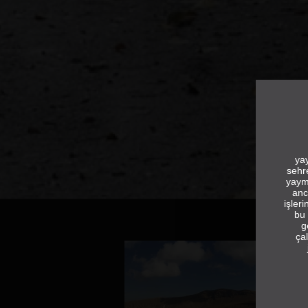
yay
sehr
yaym
anc
işler
bu 
g
çal