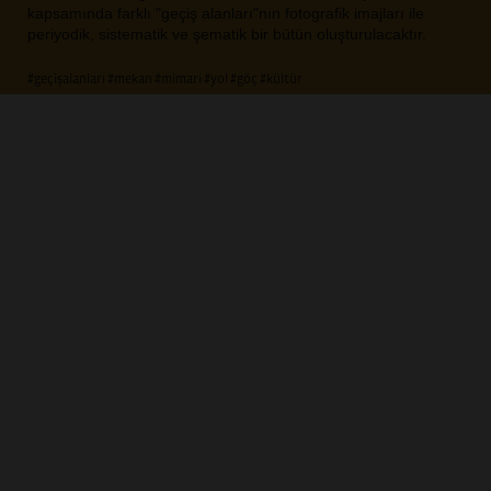
kapsamında farklı "geçiş alanları"nın fotografik imajları ile
periyodik, sistematik ve şematik bir bütün oluşturulacaktır.
#geçişalanları
#mekan
#mimari
#yol
#göç
#kültür
Bellek
Gelenek
Göç
Gündelik hayat
Hafıza
Kamusal Alan
Kültürel Çeşitlilik
Mekân
Mimari
Sınır
Tarih
ÇAĞRI
Aynısının Farklısı
YIL
2018
TÜR
Fotoğraf
ADET
12
KONUM
İstanbul
ŞEHİR
İstanbul