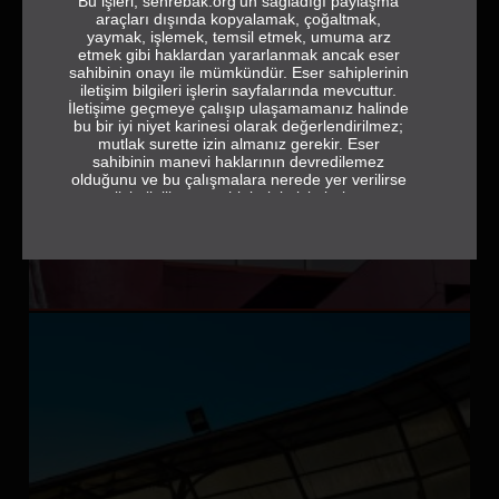
Bu işleri, sehrebak.org’un sağladığı paylaşma
araçları dışında kopyalamak, çoğaltmak,
yaymak, işlemek, temsil etmek, umuma arz
etmek gibi haklardan yararlanmak ancak eser
sahibinin onayı ile mümkündür. Eser sahiplerinin
iletişim bilgileri işlerin sayfalarında mevcuttur.
İletişime geçmeye çalışıp ulaşamamanız halinde
bu bir iyi niyet karinesi olarak değerlendirilmez;
mutlak surette izin almanız gerekir. Eser
sahibinin manevi haklarının devredilemez
olduğunu ve bu çalışmalara nerede yer verilirse
verilsin ilgili eser sahiplerinin isimlerine ve
jeneriğe tam ve eksiksiz olarak yer vermek
gerektiğini de hatırlatırız.
sehrebak.org