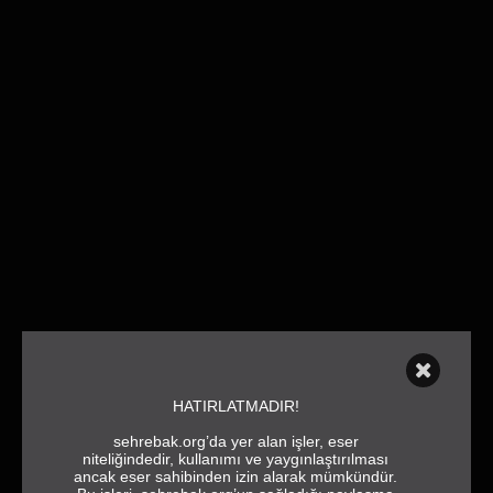
HATIRLATMADIR!
sehrebak.org’da yer alan işler, eser
niteliğindedir, kullanımı ve yaygınlaştırılması
ancak eser sahibinden izin alarak mümkündür.