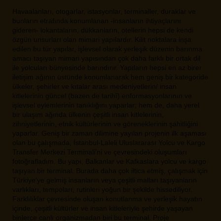
Havaalanları, otogarlar, istasyonlar, terminaller, duraklar ve
bunların etrafında konumlanan -insanların ihtiyaçlarını
gideren- lokantaların, dükkanların, otellerin hepsi de kendi
özgün unsurları olan mimari yapılardır. Kilit noktalara inşa
edilen bu tür yapılar, işlevsel olarak yerleşik düzenin barınma
amacı taşıyan mimari yapısından çok daha farklı bir ortak dil
ile yolcuları bünyesinde barındırır. Yapıların hepsi en az birer
iletişim ağının üstünde konumlanarak hem geniş bir kategoride
ülkeler, şehirler ve kıtalar arası medeniyetlerin/ insan
kitlelerinin güncel (bazen de tarihî) enformasyonlarının ve
işlevsel eylemlerinin tanıklığını yaparlar; hem de, daha yerel
bir ulaşım ağında ülkenin çeşitli insan kitlelerinin,
zihniyetlerinin, etnik kültürlerinin ve göreneklerinin şahitliğini
yaparlar. Geniş bir zaman dilimine yayılan projenin ilk aşaması
olan bu çalışmada, İstanbul-Laleli Uluslararası Yolcu ve Kargo
Transfer Merkezi Terminali'ni ve çevresindeki oluşumları
fotoğrafladım. Bu yapı, Balkanlar ve Kafkaslara yolcu ve kargo
taşıyan bir terminal. Burada daha çok iltica etmiş, çalışmak için
Türkiye'ye gelmiş insanların veya çeşitli malları taşıyanların
varlıkları, tempoları, rutinleri yoğun bir şekilde hissediliyor.
Farklılıklar çevresinde oluşan konutlanma ve yerleşik hayatın
içinde, çeşitli kültürler ve insan kitleleriyle şehirde yaşayan
binlerce canlı organizmadan biri bu terminal. Proje