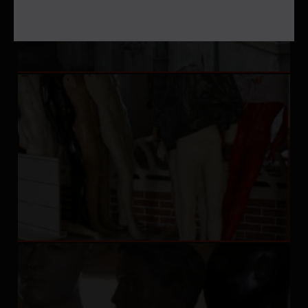
verilsin ilgili eser sahiplerinin isimlerine ve
jeneriğe tam ve eksiksiz olarak yer vermek
gerektiğini de hatırlatırız.
sehrebak.org