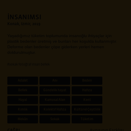
İNSANIMSI
Konak, Izmir, 2019
Yaşadığımız tüketim toplumunda insanoğlu ihtiyaçlar için
plastik bedenler üretmiş ve bunları her koşulda kullanmıştır.
Deforme olan bedenler çöpe giderken yerleri hemen
doldurulmuştur.
#sokak fotoğraf insan bellek
Adalet
Anı
Beden
Bellek
Gündelik hayat
Hafıza
Hayal
Kamusal Alan
Kent
Kimlik
Kolektif Hafıza
Kültürel Çeşitlilik
Mekân
Sokak
Tüketim
ÇAĞRI
Aynısının Farklısı