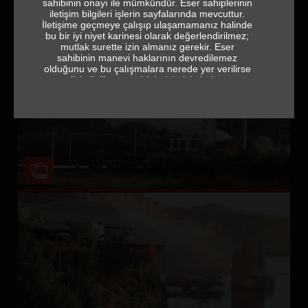
sahibinin onayı ile mümkündür. Eser sahiplerinin
iletişim bilgileri işlerin sayfalarında mevcuttur.
İletişime geçmeye çalışıp ulaşamamanız halinde
bu bir iyi niyet karinesi olarak değerlendirilmez;
mutlak surette izin almanız gerekir. Eser
sahibinin manevi haklarının devredilemez
olduğunu ve bu çalışmalara nerede yer verilirse
verilsin ilgili eser sahiplerinin isimlerine ve
jeneriğe tam ve eksiksiz olarak yer vermek
gerektiğini de hatırlatırız.
sehrebak.org