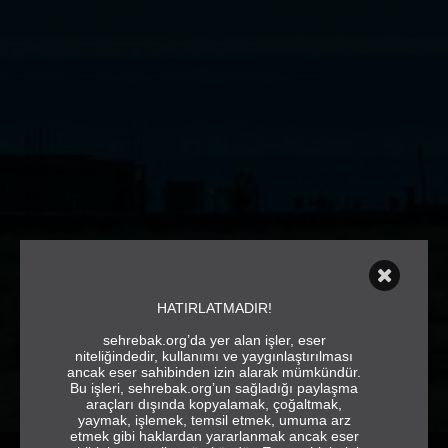
HATIRLATMADIR!
sehrebak.org’da yer alan işler, eser
niteliğindedir, kullanımı ve yaygınlaştırılması
ancak eser sahibinden izin alarak mümkündür.
Bu işleri, sehrebak.org’un sağladığı paylaşma
araçları dışında kopyalamak, çoğaltmak,
yaymak, işlemek, temsil etmek, umuma arz
etmek gibi haklardan yararlanmak ancak eser