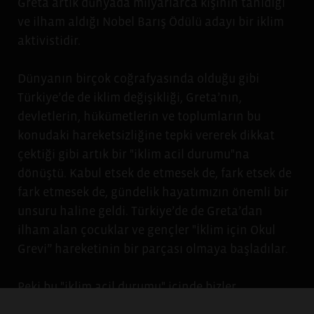
Greta artık dünyada milyarlarca kişinin tanıdığı
ve ilham aldığı Nobel Barış Ödülü adayı bir iklim
aktivistidir.
Dünyanın birçok coğrafyasında olduğu gibi
Türkiye’de de iklim değişikliği, Greta’nın,
devletlerin, hükümetlerin ve toplumların bu
konudaki hareketsizliğine tepki vererek dikkat
çektiği gibi artık bir "iklim acil durumu"na
dönüştü. Kabul etsek de etmesek de, fark etsek de
fark etmesek de, gündelik hayatımızın önemli bir
unsuru haline geldi. Türkiye’de de Greta’dan
ilham alan çocuklar ve gençler "İklim için Okul
Grevi” hareketinin bir parçası olmaya başladılar.
Peki bu "iklim acil durumu" içinde bizler
neredeyiz? İklim acil durumu nasıl