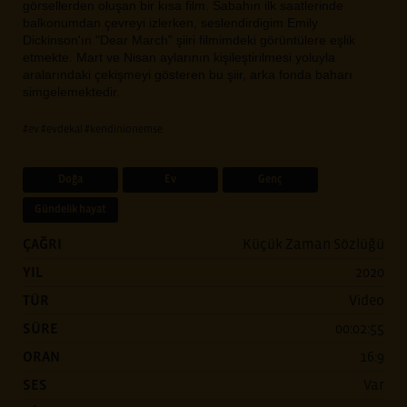
görsellerden oluşan bir kısa film. Sabahın ilk saatlerinde
balkonumdan çevreyi izlerken, seslendirdigim Emily
Dickinson'ın "Dear March" şiiri filmimdeki görüntülere eşlik
etmekte. Mart ve Nisan aylarının kişileştirilmesi yoluyla
aralarındaki çekişmeyi gösteren bu şiir, arka fonda baharı
simgelemektedir.
#ev
#evdekal
#kendinionemse
Doğa
Ev
Genç
Gündelik hayat
ÇAĞRI
Küçük Zaman Sözlüğü
YIL
2020
TÜR
Video
SÜRE
00:02:55
ORAN
16:9
SES
Var