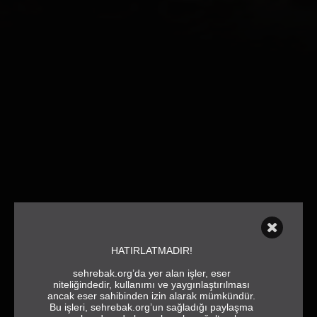
HATIRLATMADIR!
sehrebak.org’da yer alan işler, eser
niteliğindedir, kullanımı ve yaygınlaştırılması
ancak eser sahibinden izin alarak mümkündür.
Bu işleri, sehrebak.org’un sağladığı paylaşma