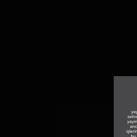
yay
sehr
yaym
anc
işler
bu 