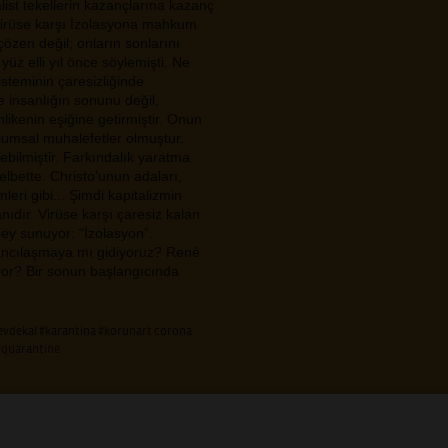
alist tekellerin kazançlarına kazanç
 virüse karşı İzolasyona mahkum
çözen değil; onların sonlarını
üz elli yıl önce söylemişti. Ne
steminin çaresizliğinde
e insanlığın sonunu değil,
likenin eşiğine getirmiştir. Onun
plumsal muhalefetler olmuştur.
ebilmiştir. Farkındalık yaratma
elbette. Christo’unun adaları,
leri gibi... Şimdi kapitalizmin
nıdır. Virüse karşı çaresiz kalan
 şey sunuyor: “İzolasyon”.
bancılaşmaya mı gidiyoruz? René
uyor? Bir sonun başlangıcında
evdekal
#karantina
#korunart corona
#quarantine
Z