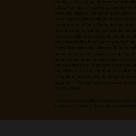
teknolojisini elinde bulunduran vahşi kapit
katacakları kesin. İnsanları görünmez bir
eden kapitalizmin, toplumların sorunlarını 
hazırlayan bir sistem olduğunu Karl Marks y
kadar haklı olduğunu günümüz kapitalist si
görebiliyoruz. Bu sistem, savaşlarla sadec
hoyratça kullandığı doğayı da büyük bir teh
vahşi istemlerine karşı, geçmişten beri to
Ancak dizginsiz vahşi gidişatın önüne geçil
anlamında sanatsal çıkışlar da yapılmıştır 
tarihi yapıları doğal dokuları kaplama eylem
kötülüklerine karşı doğayı izole etme zama
kapitalizm, bize virüsten daha tehlikeli bir
Sevgililerin maskeleriyle öpüştüğü bir ya
Magritte’in “Aşıklar” tablosu gerçek mi ol
mıyız yoksa?
#korona
#covid-19
#izolasyon
#maske
#koronaart
#
#covid-19
#ısolation
#mask
#coronaart
#stayhome
ÖZLEM KALMA