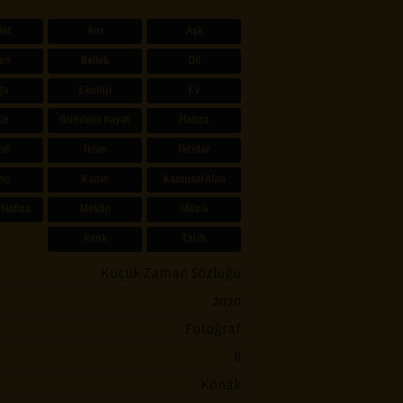
let
Anı
Aşk
en
Bellek
Dil
ğa
Ekoloji
Ev
ce
Gündelik hayat
Hafıza
al
İklim
İktidar
nç
Kadın
Kamusal Alan
 Hafıza
Mekân
Müzik
Renk
Tarih
Küçük Zaman Sözlüğü
2020
Fotoğraf
8
Konak