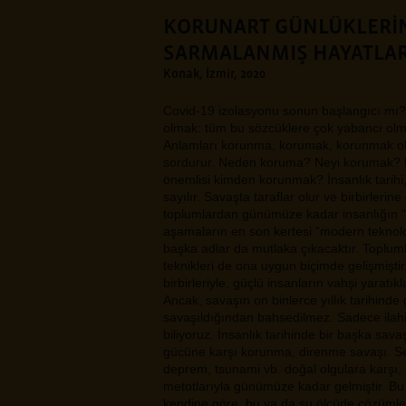
KORUNART GÜNLÜKLERİ
SARMALANMIŞ HAYATLA
Konak, İzmir, 2020
Covid-19 izolasyonu sonun başlangıcı mı? 
olmak: tüm bu sözcüklere çok yabancı olma
Anlamları korunma, korumak, korunmak ola
sordurur. Neden koruma? Neyi korumak?
önemlisi kimden korunmak? İnsanlık tarihi
sayılır. Savaşta taraflar olur ve birbirlerin
toplumlardan günümüze kadar insanlığın “uy
aşamaların en son kertesi “modern teknoloj
başka adlar da mutlaka çıkacaktır. Topluml
teknikleri de ona uygun biçimde gelişmiştir. 
birbirleriyle, güçlü insanların vahşi yaratık
Ancak, savaşın on binlerce yıllık tarihind
savaşıldığından bahsedilmez. Sadece ilahi 
biliyoruz. İnsanlık tarihinde bir başka sav
gücüne karşı korunma, direnme savaşı. Sel, 
deprem, tsunami vb. doğal olgulara karşı, 
metotlarıyla günümüze kadar gelmiştir. Bu 
kendine göre, bu ya da şu ölçüde çözümler 