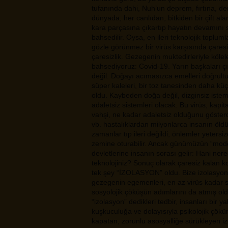
tufanında dahi, Nuh’un deprem, fırtına, de
dünyada, her canlıdan, bitkiden bir çift al
kara parçasına çıkartıp hayatın devamını
bahsedilir. Oysa, en ileri teknolojik topl
gözle görünmez bir virüs karşısında çares
çaresizlik. Gezegenin muktedirleriyle kölele
bahsediyoruz: Covid-19. Yarın başkaları çık
değil. Doğayı acımasızca emelleri doğrult
süper kaleleri, bir toz tanesinden daha küç
oldu. Kaybeden doğa değil, dizginsiz istem
adaletsiz sistemleri olacak. Bu virüs, kapi
vahşi, ne kadar adaletsiz olduğunu göste
vb. hastalıklardan milyonlarca insanın öl
zamanlar tıp ileri değildi, önlemler yeters
zemine oturabilir. Ancak günümüzün “mode
devletlerine insanın sorası gelir: Hani ne
teknolojiniz? Sonuç olarak çaresiz kalan ko
tek şey “İZOLASYON” oldu. Bize izolasy
gezegenin egemenleri, en az virüs kadar so
sosyolojik çöküşün adımlarını da atmış old
“izolasyon” dedikleri tedbir, insanları bi
kuşkuculuğa ve dolayısıyla psikolojik çökün
kapatan, zorunlu asosyalliğe sürükleyen i