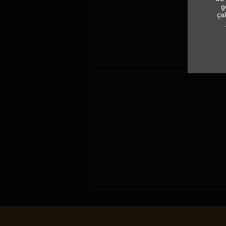
g
çal