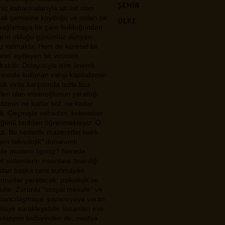
ŞEHİR
niz kabarmalarıyla alt üst olan
arak gemisine koyduğu ve onları bir
ÜLKE
 sağlamaya bir çare bulduğundan
umların olduğu günümüz dünyası,
iz kalmakta. Hem de küresel bir
rini eşitleyen bir virüsten
abilir. Dolayısıyla isim önemli
usunda kullanan vahşi kapitalizmin
ük virüs karşısında tuzla buz
leri olan insanoğlunun yarattığı
talizmin ne kadar kof, ne kadar
rdi. Geçmişte vebadan, koleradan
düğünü tarihten öğrenmekteyiz. O
izdi. Bu nedenle mazeretler haklı
rn teknolojik” donanımlı
rede modern tıpınız? Nerede
f sistemlerin insanlara önerdiği
ondan başka çare sunmayan
runlar yaratacak; psikolojik ve
ular. Zorunlu “sosyal mesafe” ve
r yabancılaşmaya, paranoyaya varan
tüye sürükleyebilir. İnsanları eve
zolasyon tedbirinden de, medya