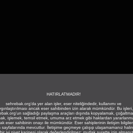
HATIRLATMADIR!
sehrebak.org’da yer alan işler, eser niteliğindedir, kullanımı ve
gınlaştırılması ancak eser sahibinden izin alarak mümkündür. Bu işleri,
ebak.org’un sağladığı paylaşma araçları dışında kopyalamak, çoğaltma
ak, işlemek, temsil etmek, umuma arz etmek gibi haklardan yararlanm
ak eser sahibinin onayı ile mümkündür. Eser sahiplerinin iletişim bilgiler
in sayfalarında mevcuttur. İletişime geçmeye çalışıp ulaşamamanız hali
bir iyi niyet karinesi olarak değerlendirilmez; mutlak surette izin almanı