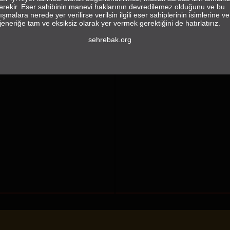
erekir. Eser sahibinin manevi haklarının devredilemez olduğunu ve bu
ışmalara nerede yer verilirse verilsin ilgili eser sahiplerinin isimlerine ve
jeneriğe tam ve eksiksiz olarak yer vermek gerektiğini de hatırlatırız.
sehrebak.org