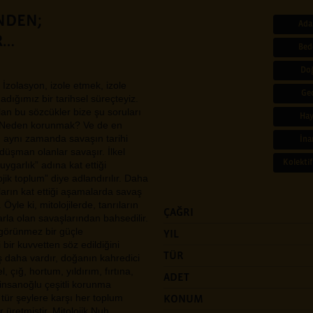
NDEN;
Ada
R…
Bed
Do
İzolasyon, izole etmek, izole
Ge
dığımız bir tarihsel süreçteyiz.
n bu sözcükler bize şu soruları
Hay
 Neden korunmak? Ve de en
, aynı zamanda savaşın tarihi
İna
e düşman olanlar savaşır. İlkel
Kolektif
garlık” adına kat ettiği
ik toplum” diye adlandırılır. Daha
arın kat ettiği aşamalarda savaş
Öyle ki, mitolojilerde, tanrıların
ÇAĞRI
larla olan savaşlarından bahsedilir.
e görünmez bir güçle
YIL
bir kuvvetten söz edildiğini
TÜR
aş daha vardır, doğanın kahredici
çığ, hortum, yıldırım, fırtına,
ADET
insanoğlu çeşitli korunma
tür şeylere karşı her toplum
KONUM
üretmiştir. Mitolojik Nuh