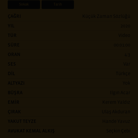
Sokak
Tarih
ÇAĞRI
Küçük Zaman Sözlüğü
YIL
2020
TÜR
Video
SÜRE
00:01:00
ORAN
4:3
SES
Var
DİL
Türkçe
ALTYAZI
Yok
BÜŞRA
Ilgın Acar
EMİR
Kerem Yaldız
ÇIRAK
Ulaş Akduran
YAKUT TEYZE
Hande Yavuz
AVUKAT KEMAL ALKIŞ
Seçkin Çebi