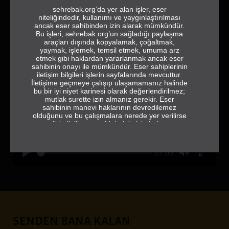
sehrebak.org’da yer alan işler, eser
niteliğindedir, kullanımı ve yaygınlaştırılması
ancak eser sahibinden izin alarak mümkündür.
Bu işleri, sehrebak.org’un sağladığı paylaşma
araçları dışında kopyalamak, çoğaltmak,
yaymak, işlemek, temsil etmek, umuma arz
etmek gibi haklardan yararlanmak ancak eser
sahibinin onayı ile mümkündür. Eser sahiplerinin
iletişim bilgileri işlerin sayfalarında mevcuttur.
İletişime geçmeye çalışıp ulaşamamanız halinde
bu bir iyi niyet karinesi olarak değerlendirilmez;
mutlak surette izin almanız gerekir. Eser
sahibinin manevi haklarının devredilemez
olduğunu ve bu çalışmalara nerede yer verilirse
verilsin ilgili eser sahiplerinin isimlerine ve
jeneriğe tam ve eksiksiz olarak yer vermek
gerektiğini de hatırlatırız.
Current
01:00
sehrebak.org
time
SENDEN BANA KALAN