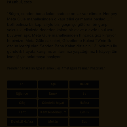
Istanbul, 2020
“Büşra, senden bana kalan sadece anılar var elimde. Her şey
Meta Güle mahallesinden o kapı zilini çalmamla başladı…”
Belli belirsiz bir kapı ziliyle bizi geçmişe götüren bir garip
yolculuk, elimizde dededen kalma bir ev ve o evde usul usul
büyüyen aşk, Meta Güle mahallesinden hınzırca göz kırpıyor
hepimize. Meta Güle sakinleri, Gözetleme Kulesi TV’nin ilk
özgün içeriği olan Senden Bana Kalan dizisinin 13. bölümü ile
gündelik hayata karışmış anılarımızı yaşattığımız hikâyeyi tüm
içtenliğiyle anlatmaya başlıyor.
#sendenbanakalan
#gözetlemekulesi
#metagüle
#zaman
#hatıralar
Anı
Aşk
Bellek
Eğlence
Emek
Ev
Göç
Gündelik hayat
Hafıza
Kent
Kentsel dönüşüm
Kimlik
Kolektif Hafıza
Mekân
Ses