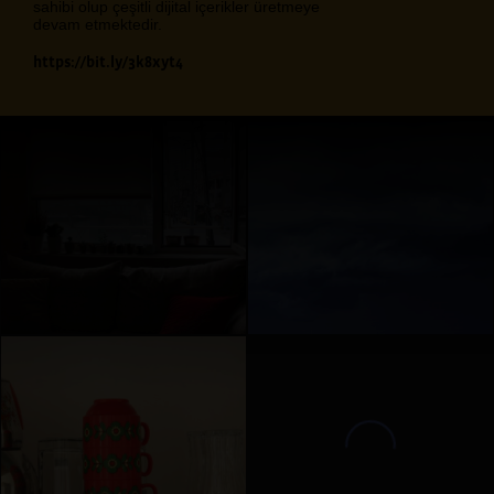
sahibi olup çeşitli dijital içerikler üretmeye
devam etmektedir.
https://bit.ly/3k8xyt4