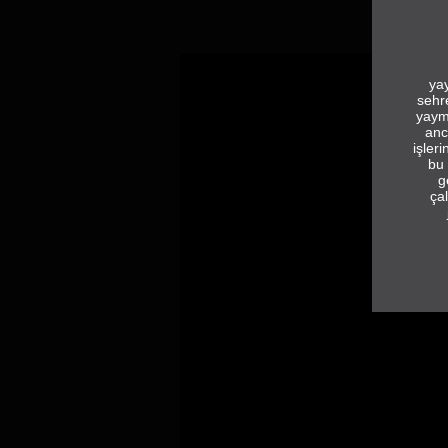
yay
sehr
yaym
anc
işler
bu 
g
çal