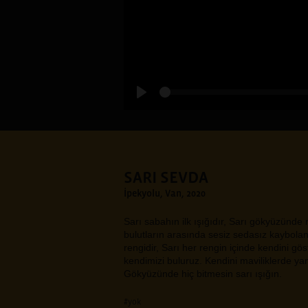
SARI SEVDA
İpekyolu, Van, 2020
Sarı sabahın ilk ışığıdır, Sarı gökyüzünde 
bulutların arasında sesiz sedasız kaybolan
rengidir, Sarı her rengin içinde kendini gö
kendimizi buluruz. Kendini maviliklerde ya
Gökyüzünde hiç bitmesin sarı ışığın.
#yok