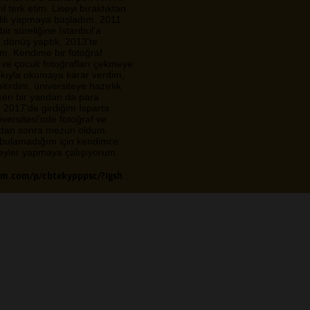
ıl terk etim. Liseyi bıraktıktan
ilik yapmaya başladım. 2011
ir süreliğine İstanbul'a
a dönüş yaptık, 2013'te
m. Kendime bir fotoğraf
 ve çocuk fotoğrafları çekmeye
şkıyla okumaya karar verdim,
itirdim, üniversiteye hazırlık
rken bir yandan da para
. 2017'de girdiğim Isparta
ersitesi'nde fotoğraf ve
tan sonra mezun oldum.
ş bulamadığım için kendimce
şeyler yapmaya çalışıyorum.
p/cbtekypppsc/?igshid=1r79g0an0p9jg
Mavi’den sonra şimdi de Sarı’
çağrı, sarıyı akla ilk gelen gör
kuran ve bir bütünü tamamlaya