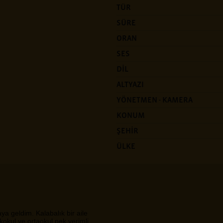
TÜR
SÜRE
ORAN
SES
DİL
ALTYAZI
YÖNETMEN - KAMERA
KONUM
ŞEHİR
ÜLKE
a geldim. Kalabalık bir aile
kokul ve ortaokul pek verimli