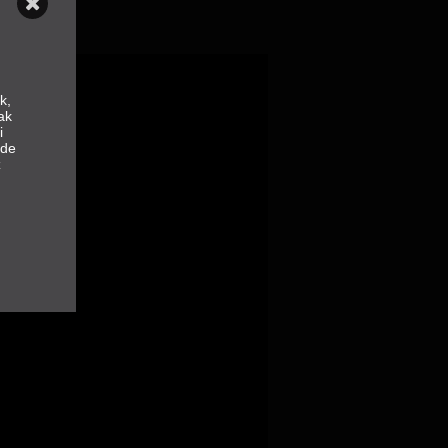
k,
ak
i
nde
z