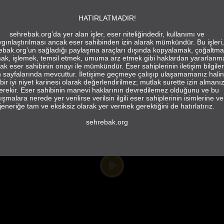
HATIRLATMADIR!
sehrebak.org’da yer alan işler, eser niteliğindedir, kullanımı ve
gınlaştırılması ancak eser sahibinden izin alarak mümkündür. Bu işleri,
ebak.org’un sağladığı paylaşma araçları dışında kopyalamak, çoğaltma
ak, işlemek, temsil etmek, umuma arz etmek gibi haklardan yararlanm
ak eser sahibinin onayı ile mümkündür. Eser sahiplerinin iletişim bilgiler
in sayfalarında mevcuttur. İletişime geçmeye çalışıp ulaşamamanız hali
bir iyi niyet karinesi olarak değerlendirilmez; mutlak surette izin almanı
erekir. Eser sahibinin manevi haklarının devredilemez olduğunu ve bu
ışmalara nerede yer verilirse verilsin ilgili eser sahiplerinin isimlerine ve
jeneriğe tam ve eksiksiz olarak yer vermek gerektiğini de hatırlatırız.
sehrebak.org