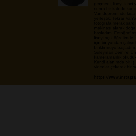
geçmedi, liseyi ikinci y
sonra bir kafede kom
Van depreminde kısa b
yerleştik. Tekrar Van'
fotoğrafa merak sardı
makinası alarak doğa
başladım. Fotoğraf a
liseyi açık öğretimde b
için bir yandan çalışı
biriktirmeye başladım
Süleyman Demirel Üniv
kameramanlık okuduk
Kendi alanımda bir i
videolar çekerek bir 
https://www.instagram.com/
Sarı