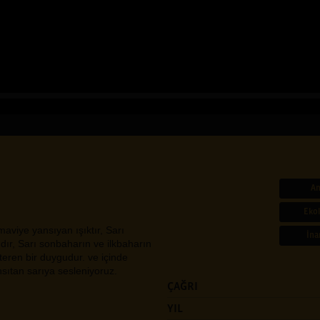
An
Ekol
maviye yansıyan ışıktır, Sarı
İna
dır, Sarı sonbaharın ve ilkbaharın
steren bir duygudur. ve içinde
nsıtan sarıya sesleniyoruz.
ÇAĞRI
YIL