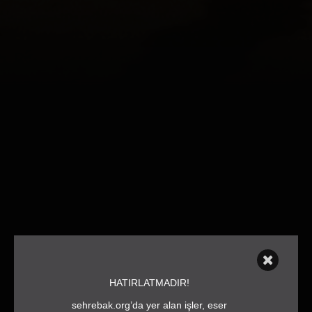
HATIRLATMADIR!
sehrebak.org’da yer alan işler, eser