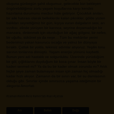
oluşuna günbegün şahit oluşumuz, gelecekte bizi bekleyen
öngörebildiğimiz zorlu yaşam koşullarına karşı kendini
hazırlama durumunu mecbur hâle getiriyor. Çocukluk anıları,
bir aile hatırası olarak belleklerde kalan piknikler, gölde yüzen
balıkları seyrettiğimiz bir gün, kıyıya vuran dalgaların sesi, arı
vızıltısı, elinde yürüyen bir karınca, seyrine doyamadığın bir
manzara, dinlenmek için oturduğun bir ağaç gölgesi, bir nefes,
bir uğultu, sükûnet ya da neşe… Tüm bu mekânlar yerini
bedenimizi yakan kavurucu sıcağa ve yalnız bir dünyaya
bıraktı. Çatlak bir yolda, tekinsiz adımlar atıyoruz. Yeşilin tonu
sarının tonlarına dönüştü. Yaşam enerjisi yönünü kaybetti.
Bunun yeni adı hastalık ve solgunluktu. Üzerinde yürüdüğüm
bir göl, çığlıklarını duyduğum bir koca çınar. İnsan böyle bir
kaderi sevmeli mi? Ya da bu bir kader olmak zorunda mı? Artık
hiçbir şeye zaman bulamayan insan için zaman hiç olmadığı
kadar hızlı akıyor. Zamanın da bir sınırı var, bir su damlasının
olduğu gibi. Sınırlar içinde sınırsızca yaşama isteğimizin bir
alegorisi Amorfati.
#zaman
#iklim
#kriz
#amorfati
#sarı
#çatlak
Anı
Bellek
Doğa