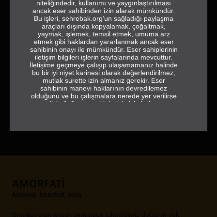
niteliğindedir, kullanımı ve yaygınlaştırılması
ancak eser sahibinden izin alarak mümkündür.
Bu işleri, sehrebak.org’un sağladığı paylaşma
araçları dışında kopyalamak, çoğaltmak,
yaymak, işlemek, temsil etmek, umuma arz
etmek gibi haklardan yararlanmak ancak eser
sahibinin onayı ile mümkündür. Eser sahiplerinin
iletişim bilgileri işlerin sayfalarında mevcuttur.
İletişime geçmeye çalışıp ulaşamamanız halinde
bu bir iyi niyet karinesi olarak değerlendirilmez;
mutlak surette izin almanız gerekir. Eser
sahibinin manevi haklarının devredilemez
olduğunu ve bu çalışmalara nerede yer verilirse
verilsin ilgili eser sahiplerinin isimlerine ve
jeneriğe tam ve eksiksiz olarak yer vermek
Current
00:00
gerektiğini de hatırlatırız.
time
sehrebak.org
AMORFATİ
Amasya, İstanbul, 2020
Sınırları olan ancak sınırsızca tükettiğimiz doğanın yok