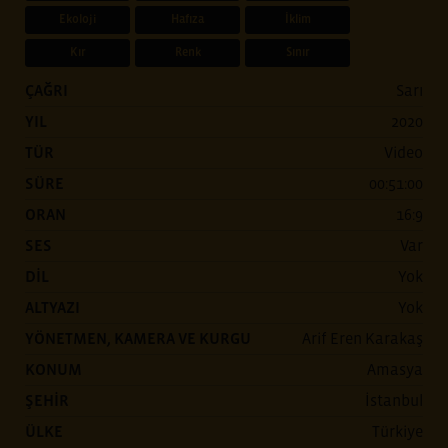
Ekoloji
Hafıza
İklim
Kır
Renk
Sınır
ÇAĞRI
Sarı
YIL
2020
TÜR
Video
SÜRE
00:51:00
ORAN
16:9
SES
Var
DİL
Yok
ALTYAZI
Yok
YÖNETMEN, KAMERA VE KURGU
Arif Eren Karakaş
KONUM
Amasya
ŞEHİR
İstanbul
ÜLKE
Türkiye