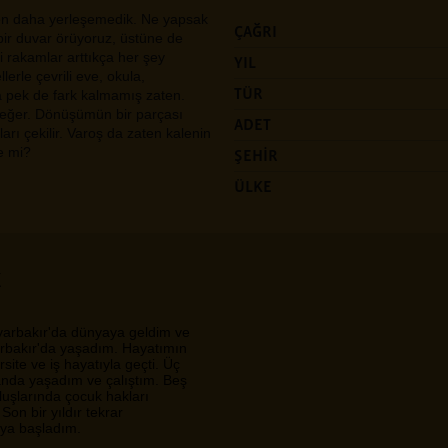
len daha yerleşemedik. Ne yapsak
ÇAĞRI
a bir duvar örüyoruz, üstüne de
i rakamlar arttıkça her şey
YIL
lerle çevrili eve, okula,
TÜR
a pek de fark kalmamış zaten.
ğer. Dönüşümün bir parçası
ADET
arı çekilir. Varoş da zaten kalenin
e mi?
ŞEHİR
ÜLKE
K
yarbakır'da dünyaya geldim ve
rbakır'da yaşadım. Hayatımın
site ve iş hayatıyla geçti. Üç
anda yaşadım ve çalıştım. Beş
uluşlarında çocuk hakları
Son bir yıldır tekrar
ya başladım.