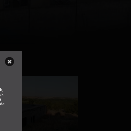
k,
ak
i
nde
z