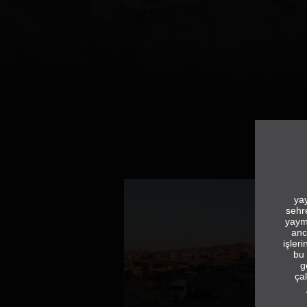
yay
sehr
yaym
anc
işler
bu 
g
çal