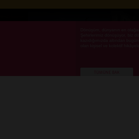
Dönüşüm, dünyanın en olağan 
Şehirlerimiz dönüşüyor, biz 
kazıdığımızda altından bugünkü
olan kişisel ve kolektif hikâyele
TÜMÜNE BAK