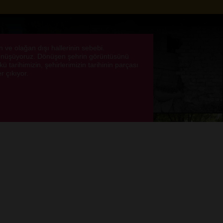
ve olağan dışı hallerinin sebebi.
dönüşüyoruz. Dönüşen şehrin görüntüsünü
 tarihimizin, şehirlerimizin tarihinin parçası
r çıkıyor.