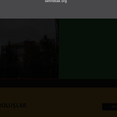
sehrebak.org
AROLUŞLAR
Ada