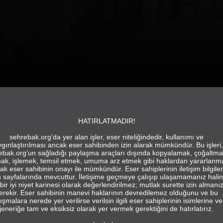
HATIRLATMADIR!
sehrebak.org’da yer alan işler, eser niteliğindedir, kullanımı ve
gınlaştırılması ancak eser sahibinden izin alarak mümkündür. Bu işleri,
ebak.org’un sağladığı paylaşma araçları dışında kopyalamak, çoğaltma
ak, işlemek, temsil etmek, umuma arz etmek gibi haklardan yararlanm
ak eser sahibinin onayı ile mümkündür. Eser sahiplerinin iletişim bilgiler
in sayfalarında mevcuttur. İletişime geçmeye çalışıp ulaşamamanız hali
bir iyi niyet karinesi olarak değerlendirilmez; mutlak surette izin almanı
erekir. Eser sahibinin manevi haklarının devredilemez olduğunu ve bu
ışmalara nerede yer verilirse verilsin ilgili eser sahiplerinin isimlerine ve
jeneriğe tam ve eksiksiz olarak yer vermek gerektiğini de hatırlatırız.