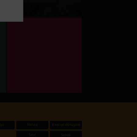
let
Hafıza
Kentsel dönüşüm
Sınır
Sokak