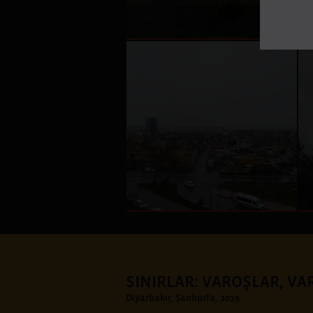
SINIRLAR: VAROŞLAR, V
Diyarbakır, Şanlıurfa, 2019