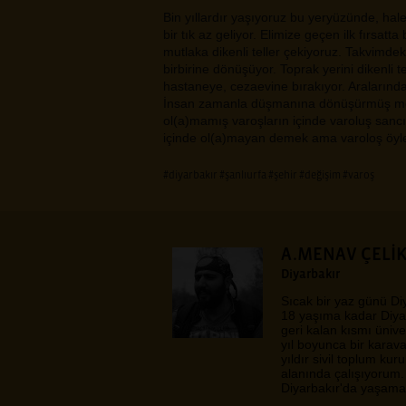
Bin yıllardır yaşıyoruz bu yeryüzünde, ha
bir tık az geliyor. Elimize geçen ilk fırsatt
mutlaka dikenli teller çekiyoruz. Takvimdek
birbirine dönüşüyor. Toprak yerini dikenli tel
hastaneye, cezaevine bırakıyor. Aralarınd
İnsan zamanla düşmanına dönüşürmüş me
ol(a)mamış varoşların içinde varoluş sancıl
içinde ol(a)mayan demek ama varoloş öyl
#diyarbakır
#şanlıurfa
#şehir
#değişim
#varoş
A.MENAV ÇELİ
Diyarbakır
Sıcak bir yaz günü Di
18 yaşıma kadar Diya
geri kalan kısmı üniver
yıl boyunca bir karav
yıldır sivil toplum kur
alanında çalışıyorum. 
Diyarbakır'da yaşama