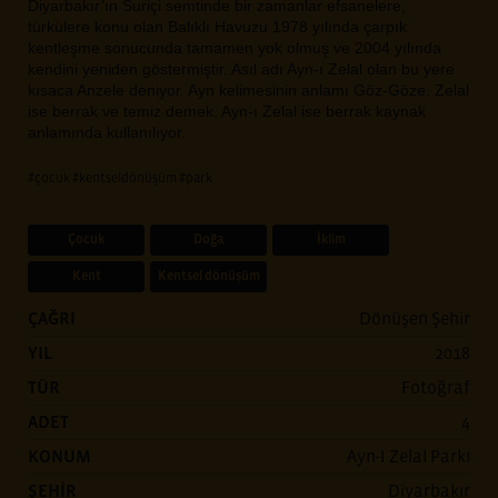
Diyarbakır’ın Suriçi semtinde bir zamanlar efsanelere,
türkülere konu olan Balıklı Havuzu 1978 yılında çarpık
kentleşme sonucunda tamamen yok olmuş ve 2004 yılında
kendini yeniden göstermiştir. Asıl adı Ayn-ı Zelal olan bu yere
kısaca Anzele deniyor. Ayn kelimesinin anlamı Göz-Göze. Zelal
ise berrak ve temiz demek. Ayn-ı Zelal ise berrak kaynak
anlamında kullanılıyor.
#çocuk
#kentseldönüşüm
#park
Çocuk
Doğa
İklim
Kent
Kentsel dönüşüm
ÇAĞRI
Dönüşen Şehir
YIL
2018
TÜR
Fotoğraf
ADET
4
KONUM
Ayn-I Zelal Parkı
ŞEHİR
Diyarbakır