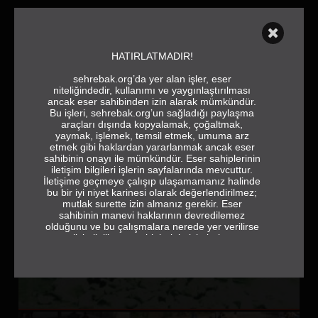
HATIRLATMADIR!
sehrebak.org’da yer alan işler, eser
niteliğindedir, kullanımı ve yaygınlaştırılması
ancak eser sahibinden izin alarak mümkündür.
Bu işleri, sehrebak.org’un sağladığı paylaşma
araçları dışında kopyalamak, çoğaltmak,
yaymak, işlemek, temsil etmek, umuma arz
etmek gibi haklardan yararlanmak ancak eser
sahibinin onayı ile mümkündür. Eser sahiplerinin
iletişim bilgileri işlerin sayfalarında mevcuttur.
İletişime geçmeye çalışıp ulaşamamanız halinde
bu bir iyi niyet karinesi olarak değerlendirilmez;
mutlak surette izin almanız gerekir. Eser
sahibinin manevi haklarının devredilemez
olduğunu ve bu çalışmalara nerede yer verilirse
verilsin ilgili eser sahiplerinin isimlerine ve
jeneriğe tam ve eksiksiz olarak yer vermek
gerektiğini de hatırlatırız.
sehrebak.org