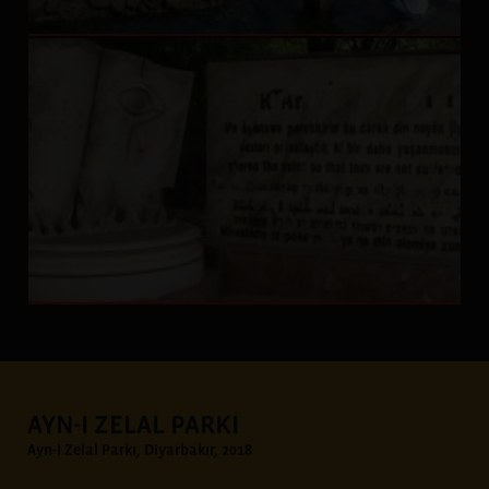
AYN-I ZELAL PARKI
Ayn-I Zelal Parkı, Diyarbakır, 2018