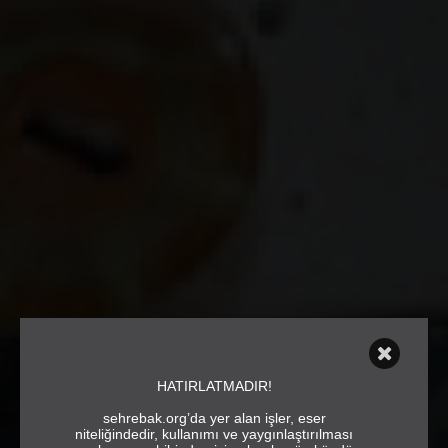
HATIRLATMADIR!
sehrebak.org’da yer alan işler, eser
niteliğindedir, kullanımı ve yaygınlaştırılması