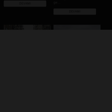
ge...
DEVAMI
DEVAMI
2019
2019
Bağlar
Diclekent
Şehitlik Mahallesi’nin
Bağlar ve Diclekent’in sınır
sınırında yer alan Diyarbakır
hattında yer alan ve popüler
Tren Garı’nda başlayan bu
kültürün 2000’lerde kentteki
rota, hemen yanındaki TCDD
ilk örneği olan Mega Center
Lojmanlarının kente oranla
AVM’den başlayan rota,
daha temiz ola...
kültür-sa...
DEVAMI
DEVAMI