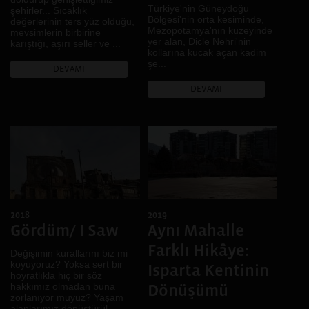
Türkiye'nin Güneydoğu
şehirler... Sıcaklık
Bölgesi'nin orta kesiminde,
değerlerinin ters yüz olduğu,
Mezopotamya'nın kuzeyinde
mevsimlerin birbirine
yer alan, Dicle Nehri'nin
karıştığı, aşırı seller ve ...
kollarına kucak açan kadim
şe...
DEVAMI
DEVAMI
2018
2019
Gördüm/ I Saw
Aynı Mahalle
Farklı Hikâye:
Değişimin kurallarını biz mi
koyuyoruz? Yoksa sert bir
Isparta Kentinin
hoyratlıkla hiç bir söz
hakkımız olmadan buna
Dönüşümü
zorlanıyor muyuz? Yaşam
alanlarımız dönüştürül...