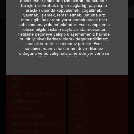
ancak eser sahibinden izin alarak mümkündür.
Bu işleri, sehrebak.org’un sağladığı paylaşma
araçları dışında kopyalamak, çoğaltmak,
yaymak, işlemek, temsil etmek, umuma arz
etmek gibi haklardan yararlanmak ancak eser
sahibinin onayı ile mümkündür. Eser sahiplerinin
iletişim bilgileri işlerin sayfalarında mevcuttur.
İletişime geçmeye çalışıp ulaşamamanız halinde
bu bir iyi niyet karinesi olarak değerlendirilmez;
mutlak surette izin almanız gerekir. Eser
sahibinin manevi haklarının devredilemez
olduğunu ve bu çalışmalara nerede yer verilirse
ÇAĞRI
YIL
verilsin ilgili eser sahiplerinin isimlerine ve
jeneriğe tam ve eksiksiz olarak yer vermek
Doğa Kent İnsan: Zıtlık mı
2013
gerektiğini de hatırlatırız.
Uyum mu?
2014
sehrebak.org
Salgın
2015
Sarı
2016
Küçük Zaman Sözlüğü
2017
Sıradanın Gücü
2018
Acil Durum
2019
Aynısının Farklısı
2020
Dönüşen Şehir Diyarbakır
2021
Dönüşen Şehir
2022