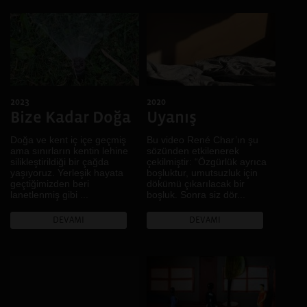
2023
2020
Bize Kadar Doğa
Uyanış
Doğa ve kent iç içe geçmiş
Bu video René Char’ın şu
ama sınırların kentin lehine
sözünden etkilenerek
silikleştirildiği bir çağda
çekilmiştir: “Özgürlük ayrıca
yaşıyoruz. Yerleşik hayata
boşluktur, umutsuzluk için
geçtiğimizden beri
dökümü çıkarılacak bir
lanetlenmiş gibi ...
boşluk. Sonra siz dör...
DEVAMI
DEVAMI