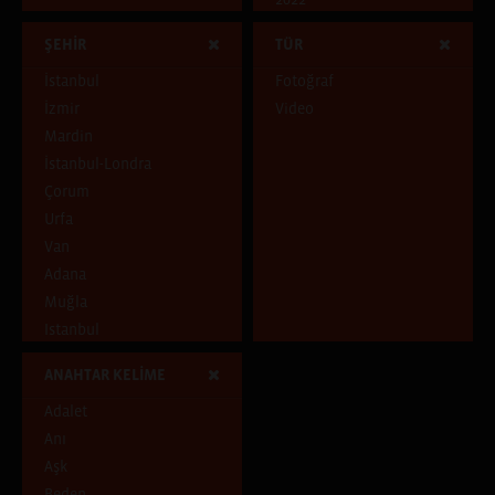
Ben Kimim?
2023
ŞEHİR
TÜR
Dünya Göçmeni
Mavi
İstanbul
Fotoğraf
Çocukluk Evi
İzmir
Video
Pencereden İçeri
Mardin
Pencereden Dışarı
İstanbul-Londra
Şehirde ve Şehirli
Çorum
Uçuşan Şeyler
Urfa
Van
Adana
Muğla
Istanbul
Tunceli
ANAHTAR KELİME
Adıyaman
Adalet
Diyarbakır
Anı
İstanbul, Hatay
Aşk
Ankara
Beden