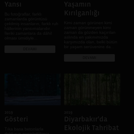
Yansı
Yaşamın
Kırılganlığı
Bu fotoğraflar, farklı
zamanlarda görüntüsü
Kimi zaman görünen kimi
çekilmiş insanların, farklı ruh
zaman görünmeyen kimi
hâllerinin yansımalarıdır.
zaman da gözden kaçırılan
İleriki zamanlara da dâhil
aslında en yakınımızda
olması ümidiyle...
karşımızda olan, belki bütün
bir yaşam serüvenine da...
DEVAMI
DEVAMI
2019
2019
Gösteri
Diyarbakır'da
Ekolojik Tahribat
Tıka basa betonlarla
doldurup genişlettiğimiz