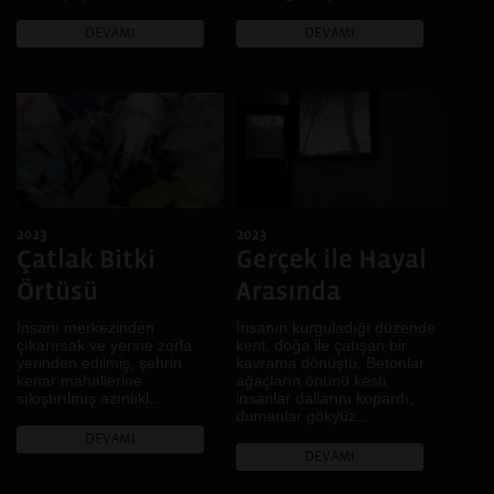
Ses
Sınıf
DEVAMI
DEVAMI
Sınır
Sokak
Tarih
Toplumsal Cinsiyet
Tüketim
Yeme İçme
2023
2023
Çatlak Bitki
Gerçek ile Hayal
Örtüsü
Arasında
İnsanı merkezinden
İnsanın kurguladığı düzende
çıkarırsak ve yerine zorla
kent, doğa ile çatışan bir
yerinden edilmiş, şehrin
kavrama dönüştü. Betonlar
kenar mahallerine
ağaçların önünü kesti,
sıkıştırılmış azınlıkl...
insanlar dallarını kopardı,
dumanlar gökyüz...
DEVAMI
DEVAMI