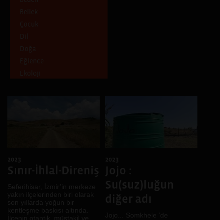
Aydın
Bellek
Samsun
Çocuk
İstanbul, İzmir, Paris
Dil
Antalya
Doğa
İstanbul, İzmir
Eğlence
Batman
Ekoloji
Ankara, Artvin, Erzurum,
Giresun, Kocaeli, Trabzon
Emek
Mersin, Diyarbakır, İzmir
Ev
Izmir
Gece
Isparta
Gelenek
Diyarbakır, Kiev
Genç
Şanlıurfa
Göç
Diyarbakır, Şanlıurfa
2023
2023
Gündelik hayat
İskeçe, İstanbul,
Sınır-İhlal-Direniş
Jojo :
Hafıza
Diyarbakır
Su(suz)luğun
Hayal
Seferihisar, İzmir’in merkeze
Diyarbakır, Casablanca,
yakın ilçelerinden biri olarak
Lviv
İklim
diğer adı
son yıllarda yoğun bir
Bitlis, Van
İktidar
kentleşme baskısı altında.
Jojo... Somkhele ’de
İlçenin otantik, müstakil ve