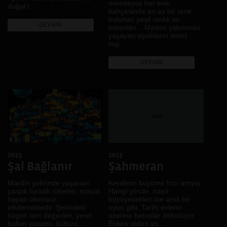
Denizli
İnanç
neredeyse her evin
doğal t...
bahçesinde en az bir tane
Fermo, Ankara, Diyarbakır
Kadın
bulunan yeşil renkli su
DEVAMI
Muş
Kamusal Alan
bidonları... Maden yakınında
yaşayan siyahların temiz
Brüksel
Kent
suy...
Bursa
Kentsel dönüşüm
DEVAMI
Rize
Kır
Johannesburg, Kampala,
Kimlik
Buenos Aires, Karachi,
Kolektif Hafıza
Nairobi, Dar Essalam,
Harare, Kigali, Sao Paulo
Köy
.
Kültürel Çeşitlilik
Kültürel Miras
LGBTİ+
Mekân
2023
2023
Şal Bağlanır
Şahmeran
Mimari
Müzik
Mardin şehrinde yaşanan
Kentlerin büyüme hızı artıyor.
çarpık turistik tüketim, sosyal
Hangi yönde, nasıl
Pazar
hayatı olumsuz
büyüyecekleri ise artık bir
Portre
etkilemektedir. Şehirdeki
oyun gibi. Tarihi evlerin
özgün tüm değerleri, yerel
üzerine betonlar dökülüyor.
Renk
halkın yaşamı, kültürü,...
Evlere giden yo...