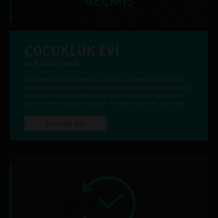
GEÇMİŞ
ÇOCUKLUK EVİ
01 Haziran 2018
Akademisyen ve senaryo yazarı Gülengül Altıntaş'ın
hazırladığı bu çağrı, çocukluk evinin bizde uyandırdığı
duygu ve düşünceleri gerçek ya da hayalî mekânlar
üzerinden anlatan fotoğraf ve video işlerine yöneliktir.
TÜMÜNE BAK