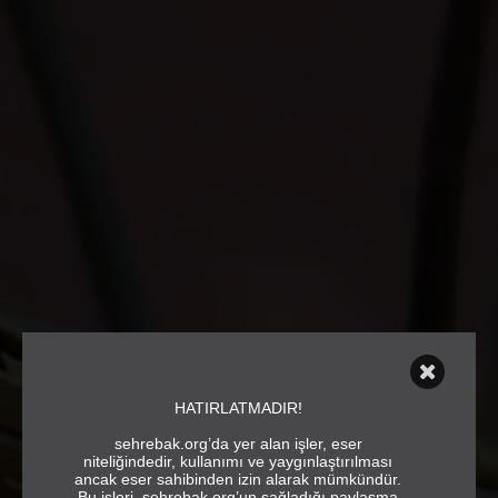
HATIRLATMADIR!
sehrebak.org’da yer alan işler, eser
niteliğindedir, kullanımı ve yaygınlaştırılması
ancak eser sahibinden izin alarak mümkündür.
Bu işleri, sehrebak.org’un sağladığı paylaşma