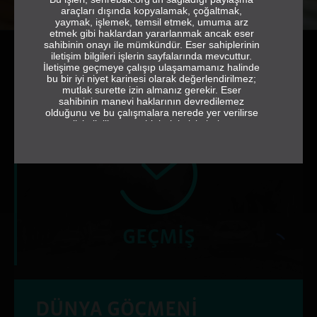
araçları dışında kopyalamak, çoğaltmak,
yaymak, işlemek, temsil etmek, umuma arz
etmek gibi haklardan yararlanmak ancak eser
sahibinin onayı ile mümkündür. Eser sahiplerinin
iletişim bilgileri işlerin sayfalarında mevcuttur.
İletişime geçmeye çalışıp ulaşamamanız halinde
bu bir iyi niyet karinesi olarak değerlendirilmez;
mutlak surette izin almanız gerekir. Eser
sahibinin manevi haklarının devredilemez
olduğunu ve bu çalışmalara nerede yer verilirse
verilsin ilgili eser sahiplerinin isimlerine ve
jeneriğe tam ve eksiksiz olarak yer vermek
gerektiğini de hatırlatırız.
sehrebak.org
GEÇMİŞ
DÜNYA GÖÇMENİ