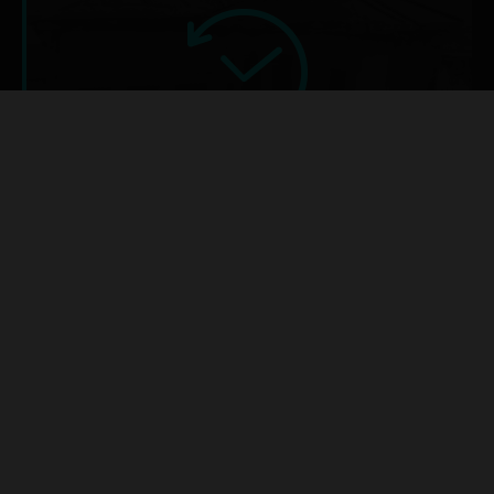
GEÇMİŞ
ŞEHİRDE VE ŞEHİRLİ
15 Eylül 2017
Şehri nasıl tanımlarız? İçine gömüldüğümüz,
bütünleştiğimiz, bazen dışında kaldığımız, bazen
evimiz olan bir mekân mı? Sokakları, avluları,
insanları, doğası ve her geçen gün yeniden inşa edilen
yapısıyla kendi başına bir organizma mı?
TÜMÜNE BAK