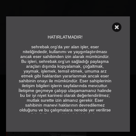
HATIRLATMADIR!
sehrebak.org’da yer alan işler, eser
niteliğindedir, kullanımı ve yaygınlaştırılması
ancak eser sahibinden izin alarak mümkündür.
Bu işleri, sehrebak.org’un sağladığı paylaşma
araçları dışında kopyalamak, çoğaltmak,
yaymak, işlemek, temsil etmek, umuma arz
etmek gibi haklardan yararlanmak ancak eser
sahibinin onayı ile mümkündür. Eser sahiplerinin
iletişim bilgileri işlerin sayfalarında mevcuttur.
İletişime geçmeye çalışıp ulaşamamanız halinde
bu bir iyi niyet karinesi olarak değerlendirilmez;
mutlak surette izin almanız gerekir. Eser
sahibinin manevi haklarının devredilemez
olduğunu ve bu çalışmalara nerede yer verilirse
verilsin ilgili eser sahiplerinin isimlerine ve
jeneriğe tam ve eksiksiz olarak yer vermek
gerektiğini de hatırlatırız.
sehrebak.org