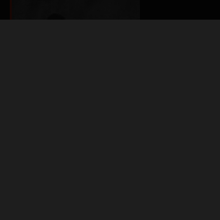
GEÇMİŞİN KAZILARINDAN
GELECEĞE MEKTUPLAR
Her saniye binlerce kameranın “selfi” çektiği bir çağda,
otoportreyi ve otobiyografiyi kolayca dolaşıma giren
gündelik fotoğraflardan nasıl ayırt edebiliriz? ABBAS
BOZKURT
DAHA FAZLASI