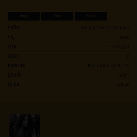
Doğa
Kent
Mekân
ÇAĞRI
Küçük Zaman Sözlüğü
YIL
2020
TÜR
Fotoğraf
ADET
8
KONUM
Karantina'Da Bir Ev
ŞEHİR
İzmir
ÜLKE
Türkiye