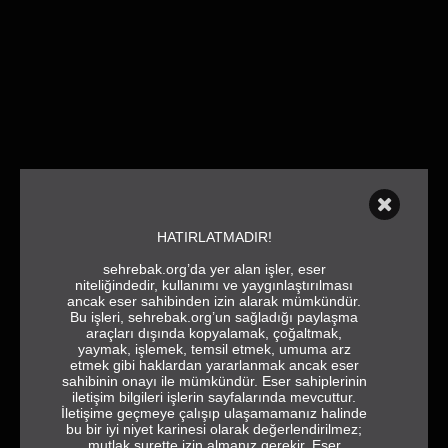
HATIRLATMADIR!
sehrebak.org’da yer alan işler, eser
niteliğindedir, kullanımı ve yaygınlaştırılması
ancak eser sahibinden izin alarak mümkündür.
Bu işleri, sehrebak.org’un sağladığı paylaşma
araçları dışında kopyalamak, çoğaltmak,
yaymak, işlemek, temsil etmek, umuma arz
etmek gibi haklardan yararlanmak ancak eser
sahibinin onayı ile mümkündür. Eser sahiplerinin
iletişim bilgileri işlerin sayfalarında mevcuttur.
İletişime geçmeye çalışıp ulaşamamanız halinde
bu bir iyi niyet karinesi olarak değerlendirilmez;
mutlak surette izin almanız gerekir. Eser