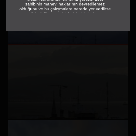
sahibinin manevi haklarının devredilemez
olduğunu ve bu çalışmalara nerede yer verilirse
verilsin ilgili eser sahiplerinin isimlerine ve
jeneriğe tam ve eksiksiz olarak yer vermek
gerektiğini de hatırlatırız.
sehrebak.org