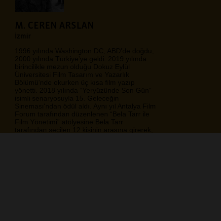
M. CEREN ARSLAN
İzmir
1996 yılında Washington DC, ABD’de doğdu,
2000 yılında Türkiye’ye geldi. 2019 yılında
birincilikle mezun olduğu Dokuz Eylül
Üniversitesi Film Tasarım ve Yazarlık
Bölümü'nde okurken üç kısa film yazıp
yönetti. 2018 yılında “Yeryüzünde Son Gün”
isimli senaryosuyla 15. Geleceğin
Sineması'ndan ödül aldı. Aynı yıl Antalya Film
Forum tarafından düzenlenen “Bela Tarr ile
Film Yönetimi” atölyesine Bela Tarr
tarafından seçilen 12 kişinin arasına girerek,
usta yönetmenin rehberliğinde bir kısa film
yönetme şansı elde etti. Halen farklı kısa film
projeleri üstünde çalışmakta ve farklı görsel
mecralar üzerinde denemeler yapmaktadır.
https://www.facebook.com/ceren.arslan.31337