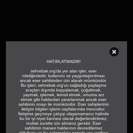
HATIRLATMADIR!
sehrebak.org’da yer alan işler, eser
niteliğindedir, kullanımı ve yaygınlaştırılması
ancak eser sahibinden izin alarak mümkündür.
Bu işleri, sehrebak.org’un sağladığı paylaşma
araçları dışında kopyalamak, çoğaltmak,
yaymak, işlemek, temsil etmek, umuma arz
etmek gibi haklardan yararlanmak ancak eser
sahibinin onayı ile mümkündür. Eser sahiplerinin
iletişim bilgileri işlerin sayfalarında mevcuttur.
İletişime geçmeye çalışıp ulaşamamanız halinde
bu bir iyi niyet karinesi olarak değerlendirilmez;
mutlak surette izin almanız gerekir. Eser
sahibinin manevi haklarının devredilemez
olduğunu ve bu çalışmalara nerede yer verilirse