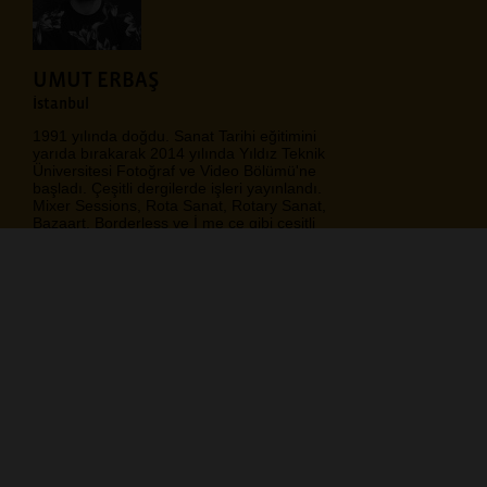
UMUT ERBAŞ
İstanbul
1991 yılında doğdu. Sanat Tarihi eğitimini
yarıda bırakarak 2014 yılında Yıldız Teknik
Üniversitesi Fotoğraf ve Video Bölümü'ne
başladı. Çeşitli dergilerde işleri yayınlandı.
Mixer Sessions, Rota Sanat, Rotary Sanat,
Bazaart, Borderless ve İ me ce gibi çeşitli
sergilerde yer aldı. Hafıza, unutma, doğa ve
yansımaları üzerine çalışmaktadır.
https://www.instagram.com/umutterbass/