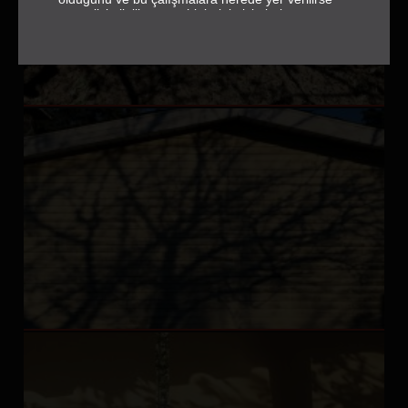
verilsin ilgili eser sahiplerinin isimlerine ve
jeneriğe tam ve eksiksiz olarak yer vermek
gerektiğini de hatırlatırız.
sehrebak.org