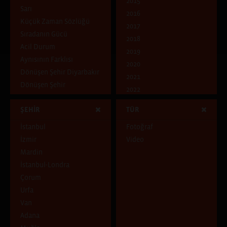
2015
Sarı
2016
Küçük Zaman Sözlüğü
2017
Sıradanın Gücü
2018
Acil Durum
2019
Aynısının Farklısı
2020
Dönüşen Şehir Diyarbakır
2021
Dönüşen Şehir
2022
Ben Kimim?
2023
ŞEHİR
TÜR
Dünya Göçmeni
Mavi
İstanbul
Fotoğraf
Çocukluk Evi
İzmir
Video
Pencereden İçeri
Mardin
Pencereden Dışarı
İstanbul-Londra
Şehirde ve Şehirli
Çorum
Uçuşan Şeyler
Urfa
Van
Adana