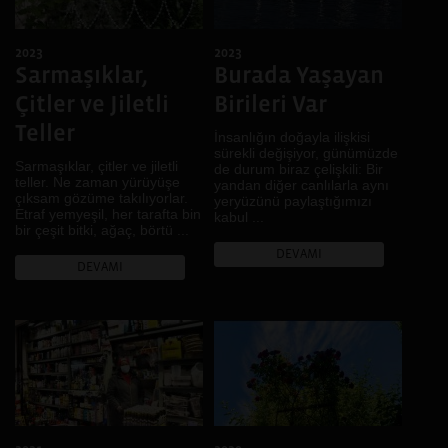
Genç
Şanlıurfa
Göç
Diyarbakır, Şanlıurfa
2023
2023
Gündelik hayat
İskeçe, İstanbul,
Sarmaşıklar,
Burada Yaşayan
Hafıza
Diyarbakır
Çitler ve Jiletli
Birileri Var
Hayal
Diyarbakır, Casablanca,
Lviv
İklim
Teller
İnsanlığın doğayla ilişkisi
Bitlis, Van
sürekli değişiyor, günümüzde
İktidar
Sarmaşıklar, çitler ve jiletli
de durum biraz çelişkili: Bir
Denizli
İnanç
teller. Ne zaman yürüyüşe
yandan diğer canlılarla aynı
çıksam gözüme takılıyorlar.
yeryüzünü paylaştığımızı
Fermo, Ankara, Diyarbakır
Kadın
Etraf yemyeşil, her tarafta bin
kabul ...
Muş
Kamusal Alan
bir çeşit bitki, ağaç, börtü ...
Brüksel
Kent
DEVAMI
DEVAMI
Bursa
Kentsel dönüşüm
Rize
Kır
Johannesburg, Kampala,
Kimlik
Buenos Aires, Karachi,
Kolektif Hafıza
Nairobi, Dar Essalam,
Harare, Kigali, Sao Paulo
Köy
.
Kültürel Çeşitlilik
Kültürel Miras