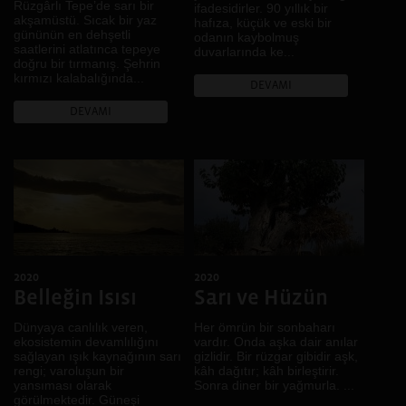
Rüzgârlı Tepe’de sarı bir
ifadesidirler. 90 yıllık bir
akşamüstü. Sıcak bir yaz
hafıza, küçük ve eski bir
gününün en dehşetli
odanın kaybolmuş
saatlerini atlatınca tepeye
duvarlarında ke...
doğru bir tırmanış. Şehrin
kırmızı kalabalığında...
DEVAMI
DEVAMI
2020
2020
Belleğin Isısı
Sarı ve Hüzün
Dünyaya canlılık veren,
Her ömrün bir sonbaharı
ekosistemin devamlılığını
vardır. Onda aşka dair anılar
sağlayan ışık kaynağının sarı
gizlidir. Bir rüzgar gibidir aşk,
rengi; varoluşun bir
kâh dağıtır; kâh birleştirir.
yansıması olarak
Sonra diner bir yağmurla. ...
görülmektedir. Güneşi