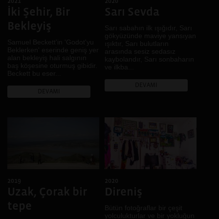
2021
2020
LGBTİ+
İki Şehir, Bir
Sarı Sevda
Mekân
Bekleyiş
Mimari
Sarı sabahın ilk ışığıdır, Sarı
gökyüzünde maviye yansıyan
Müzik
Samuel Beckett'in 'Godot'yu
ışıktır, Sarı bulutların
Beklerken' eserinde geniş yer
arasında sesiz sedasız
Pazar
alan bekleyiş hali salgının
kaybolandır, Sarı sonbaharın
Portre
baş köşesine oturmuş gibidir.
ve ilkba...
Beckett bu eser...
Renk
DEVAMI
Ses
DEVAMI
Sınıf
Sınır
Sokak
Tarih
Toplumsal Cinsiyet
Tüketim
Yeme İçme
2019
2020
Uzak, Çorak bir
Direniş
tepe
Bütün fotoğraflar bir çeşit
yolculukturlar ve bir yokluğun