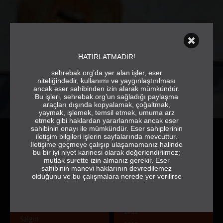
HATIRLATMADIR!
sehrebak.org’da yer alan işler, eser
niteliğindedir, kullanımı ve yaygınlaştırılması
ancak eser sahibinden izin alarak mümkündür.
Bu işleri, sehrebak.org’un sağladığı paylaşma
araçları dışında kopyalamak, çoğaltmak,
yaymak, işlemek, temsil etmek, umuma arz
etmek gibi haklardan yararlanmak ancak eser
sahibinin onayı ile mümkündür. Eser sahiplerinin
iletişim bilgileri işlerin sayfalarında mevcuttur.
İletişime geçmeye çalışıp ulaşamamanız halinde
bu bir iyi niyet karinesi olarak değerlendirilmez;
mutlak surette izin almanız gerekir. Eser
sahibinin manevi haklarının devredilemez
olduğunu ve bu çalışmalara nerede yer verilirse
ÇAĞRI
YIL
verilsin ilgili eser sahiplerinin isimlerine ve
jeneriğe tam ve eksiksiz olarak yer vermek
Doğa Kent İnsan: Zıtlık mı
2013
gerektiğini de hatırlatırız.
Uyum mu?
2014
sehrebak.org
Salgın