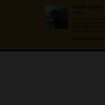
KAZIM ŞİMŞEK
Ankara
1987 yılında Ankara'd
Hacettepe Üniversites
Resim Bölüm'ünden M
Ankara'da devam etme
https://www.instagr
Pencereden İçeri Penc