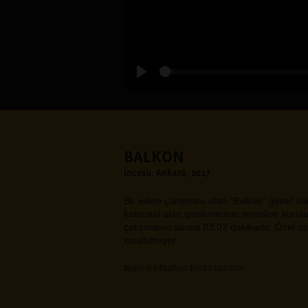
BALKON
İncesu, Ankara, 2017
Bir video çalışması olan "Balkon" genel olar
kamusal alan gerilimlerinin temeline kurulu 
çalışmanın süresi 03:03 dakikadır. Özel ol
kısaltılmıştır.
#pencere
#balkon
#volta
#adımlar