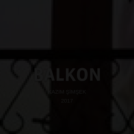
BALKON
KAZIM ŞİMŞEK
2017