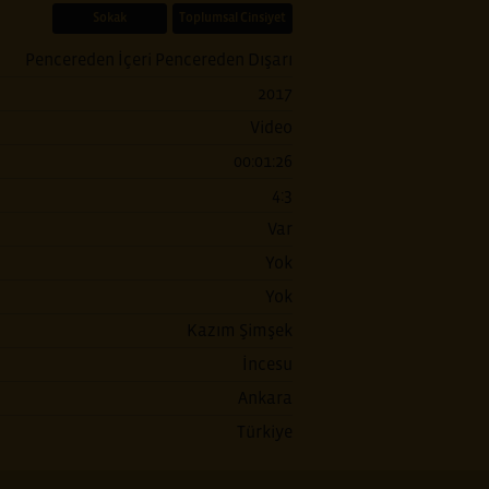
Sokak
Toplumsal Cinsiyet
Pencereden İçeri Pencereden Dışarı
2017
Video
00:01:26
4:3
Var
Yok
Yok
Kazım Şimşek
İncesu
Ankara
Türkiye