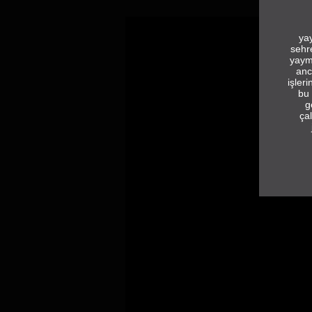
yay
sehr
yaym
anc
işler
bu 
g
çal