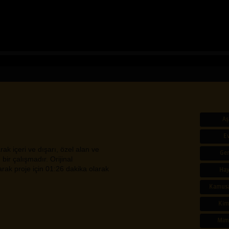
Aş
E
ak içeri ve dışarı, özel alan ve
Ge
bir çalışmadır. Orijinal
arak proje için 01:26 dakika olarak
Hay
Kamusa
Kim
Mim