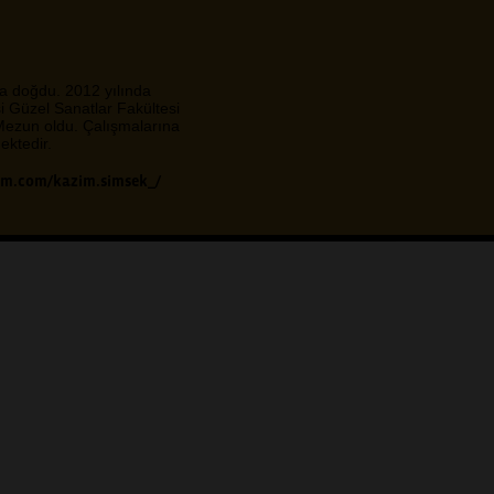
a doğdu. 2012 yılında
i Güzel Sanatlar Fakültesi
ezun oldu. Çalışmalarına
ktedir.
am.com/kazim.simsek_/
Bu çağrının konusu pencereler
ereden Dışarı
olan bir dünya neye benzer? 
görebilir miyiz? Ya pencereden
TÜMÜNE BAK