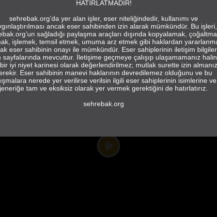
HATIRLATMADIR!
sehrebak.org’da yer alan işler, eser niteliğindedir, kullanımı ve
gınlaştırılması ancak eser sahibinden izin alarak mümkündür. Bu işleri,
ebak.org’un sağladığı paylaşma araçları dışında kopyalamak, çoğaltma
ak, işlemek, temsil etmek, umuma arz etmek gibi haklardan yararlanm
ak eser sahibinin onayı ile mümkündür. Eser sahiplerinin iletişim bilgiler
in sayfalarında mevcuttur. İletişime geçmeye çalışıp ulaşamamanız hali
bir iyi niyet karinesi olarak değerlendirilmez; mutlak surette izin almanı
erekir. Eser sahibinin manevi haklarının devredilemez olduğunu ve bu
ışmalara nerede yer verilirse verilsin ilgili eser sahiplerinin isimlerine ve
jeneriğe tam ve eksiksiz olarak yer vermek gerektiğini de hatırlatırız.
sehrebak.org