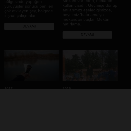
Mekânı var eden, mekânın
bölgesinde yaptığım
kullanıcısıdır. Geçmişe dönüp
yürüyüşler sonucu beni en
anılarımızı eşelediğimizde,
çok etkileyen şey, bölgede
beynimiz 'hatırlama'ya
inşaat çalışmalar...
mekândan başlar. Mekânı
hatırlama...
DEVAMI
DEVAMI
2017
2019
Ben
Bir Zamanlar
Anadolu
Gerçek, salt biz veya
yansımalarımız değildir.
Aile albümümden kronolojik
Gerçek tek değildir. Biz
bir seçki yapmak isteyince
gerçekte olduğumuz, olmak
"Bir Zamanlar Anadolu"
istediğimiz ve gösterdiğimizin
projesi ortaya çıktı. Seçkide
toplamıyız.