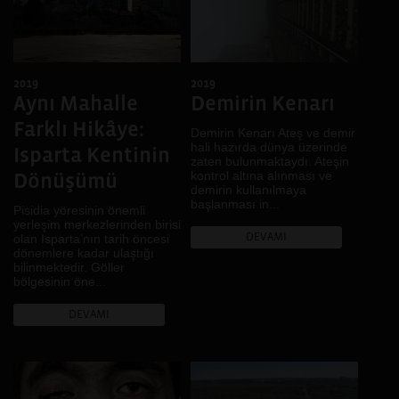
2019
2019
Aynı Mahalle
Demirin Kenarı
Farklı Hikâye:
Demirin Kenarı Ateş ve demir
hali hazırda dünya üzerinde
Isparta Kentinin
zaten bulunmaktaydı. Ateşin
kontrol altına alınması ve
Dönüşümü
demirin kullanılmaya
başlanması in...
Pisidia yöresinin önemli
yerleşim merkezlerinden birisi
DEVAMI
olan Isparta’nın tarih öncesi
dönemlere kadar ulaştığı
bilinmektedir. Göller
bölgesinin öne...
DEVAMI