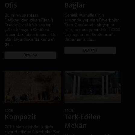
Ofis
Bağlar
Bu yürüyüş rotası
Şehitlik Mahallesi’nin
Dağkapı’dan çıkan Elazığ
sınırında yer alan Diyarbakır
Caddesi ve Urfakapı’dan
Tren Garı’nda başlayan bu
çıkan İstasyon Caddesi
rota, hemen yanındaki TCDD
arasındaki alanı kapsar. Bu
Lojmanlarının kente oranla
alan Diyarbakır’da kentsel
daha temiz ola...
ge...
DEVAMI
DEVAMI
2019
2019
Kompozit
Terk-Edilen
Mekân
2019 Mart ayında ilk defa
ziyaret ettiğim Diyarbakır Sur