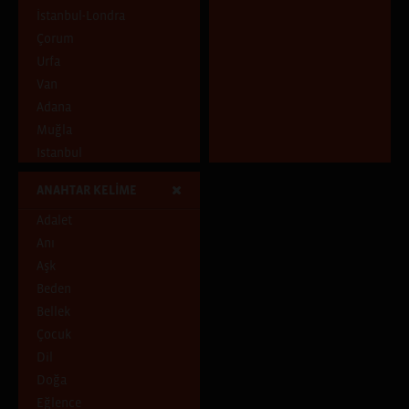
Pencereden Dışarı
İstanbul-Londra
Şehirde ve Şehirli
Çorum
Uçuşan Şeyler
Urfa
Van
Adana
Muğla
Istanbul
Tunceli
ANAHTAR KELİME
Adıyaman
Adalet
Diyarbakır
Anı
İstanbul, Hatay
Aşk
Ankara
Beden
Aydın
Bellek
Samsun
Çocuk
İstanbul, İzmir, Paris
Dil
Antalya
Doğa
İstanbul, İzmir
Eğlence
Batman