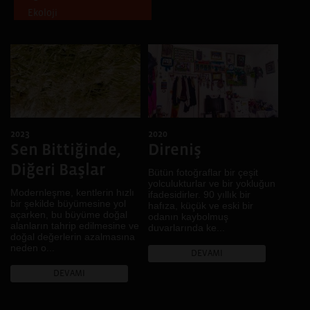
Ekoloji
Ankara, Artvin, Erzurum,
Giresun, Kocaeli, Trabzon
Emek
Mersin, Diyarbakır, İzmir
Ev
Izmir
Gece
Isparta
Gelenek
Diyarbakır, Kiev
Genç
Şanlıurfa
Göç
Diyarbakır, Şanlıurfa
2023
2020
Gündelik hayat
İskeçe, İstanbul,
Sen Bittiğinde,
Direniş
Hafıza
Diyarbakır
Diğeri Başlar
Hayal
Bütün fotoğraflar bir çeşit
Diyarbakır, Casablanca,
yolculukturlar ve bir yokluğun
Lviv
İklim
Modernleşme, kentlerin hızlı
ifadesidirler. 90 yıllık bir
Bitlis, Van
bir şekilde büyümesine yol
İktidar
hafıza, küçük ve eski bir
açarken, bu büyüme doğal
odanın kaybolmuş
Denizli
İnanç
alanların tahrip edilmesine ve
duvarlarında ke...
doğal değerlerin azalmasına
Fermo, Ankara, Diyarbakır
Kadın
neden o...
DEVAMI
Muş
Kamusal Alan
Brüksel
Kent
DEVAMI
Bursa
Kentsel dönüşüm
Rize
Kır