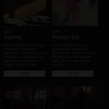
Johannesburg, Kampala,
Kimlik
Buenos Aires, Karachi,
Kolektif Hafıza
Nairobi, Dar Essalam,
Harare, Kigali, Sao Paulo
Köy
.
Kültürel Çeşitlilik
Kültürel Miras
2020
2020
LGBTİ+
Uyanış
Komşu Evi
Mekân
Bu video René Char’ın şu
Komşu Evi Bir kuş uçar,
Mimari
sözünden etkilenerek
gökyüzünde süzülür Bir
çekilmiştir: “Özgürlük ayrıca
çocuk bütün oyunlara yazılır
Müzik
boşluktur, umutsuzluk için
Bir gül kokar, tüm çiçekler
Pazar
dökümü çıkarılacak bir
ezilir “Bir tel kopar, âhenk
boşluk. Sonra siz dör...
ebediy...
Portre
Renk
DEVAMI
DEVAMI
Ses
Sınıf
Sınır
Sokak
Tarih
Toplumsal Cinsiyet