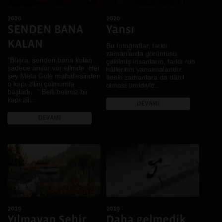
Tüketim
2020
2020
Yeme İçme
SENDEN BANA
Yansı
KALAN
Bu fotoğraflar, farklı
zamanlarda görüntüsü
“Büşra, senden bana kalan
çekilmiş insanların, farklı ruh
sadece anılar var elimde. Her
hâllerinin yansımalarıdır.
şey Meta Güle mahallesinden
İleriki zamanlara da dâhil
o kapı zilini çalmamla
olması ümidiyle...
başladı…” Belli belirsiz bir
kapı zil...
DEVAMI
DEVAMI
2019
2019
Yılmayan Şehir
Daha gelmedik