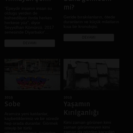
mi?
"Epeydir insanın insan su
oldugu yerden de
Geride bırakılanların, ötede
bahsediliyor /orda herkes
duranların ve küçük milatların
herkese yüz", diyor
kısa bir kronolojisi.
Seyyidhan Kömürcü. 2017
senesinde Diyarbakır'...
DEVAMI
DEVAMI
2019
2019
Sobe
Yaşamın
Kırılganlığı
Aramıza yeni katılanlar,
kaybettiklerimiz ve bir süredir
Kimi zaman görünen kimi
hep orada duranlar. Görmek
zaman görünmeyen kimi
isteyip bir türlü
zaman da gözden kaçırılan
göremediklerimiz, önünden