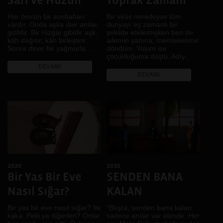
Sarı ve Hüzün
Toprak Zamanı
LGBTİ+
Her ömrün bir sonbaharı
Bir virüs neredeyse tüm
Mekân
vardır. Onda aşka dair anılar
dünyayı eş zamanlı bir
gizlidir. Bir rüzgar gibidir aşk,
şekilde etkilemişken ben de
Mimari
kâh dağıtır; kâh birleştirir.
ailemin yanına, memleketime
Sonra diner bir yağmurla. ...
döndüm. Yolum ise
Müzik
çocukluğuma düştü. Adıy...
Pazar
DEVAMI
Portre
DEVAMI
Renk
Ses
Sınıf
Sınır
Sokak
Tarih
Toplumsal Cinsiyet
2020
2020
Tüketim
Bir Yas Bir Eve
SENDEN BANA
Yeme İçme
Nasıl Sığar?
KALAN
Bir yas bir eve nasıl sığar? İte
“Büşra, senden bana kalan
kaka. Peki ya diğerleri? Onlar
sadece anılar var elimde. Her