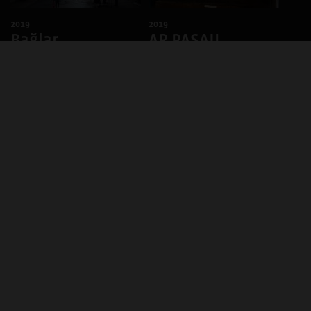
2019
2019
Bağlar
AR PASAJI
Şehitlik Mahallesi’nin
Bir şehri ne kadar
sınırında yer alan Diyarbakır
adımlarsanız o kadar açar
Tren Garı’nda başlayan bu
kendini size. Burası Ar Pasajı.
rota, hemen yanındaki TCDD
Aslında pek çok Diyarbakırlı
Lojmanlarının kente oranla
için ayaküstü uğranabilir bir
daha temiz ola...
kıyı mekân....
DEVAMI
DEVAMI
2019
2019
Terk-Edilen
Bu fotoğraf
Mekân
telefonla