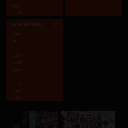
Muğla
Istanbul
Tunceli
ANAHTAR KELİME
Adıyaman
Adalet
Diyarbakır
Anı
İstanbul, Hatay
Aşk
Ankara
Beden
Aydın
Bellek
Samsun
Çocuk
İstanbul, İzmir, Paris
Dil
Antalya
Doğa
İstanbul, İzmir
Eğlence
Batman
Ekoloji
Ankara, Artvin, Erzurum,
Giresun, Kocaeli, Trabzon
Emek
Mersin, Diyarbakır, İzmir
Ev
Izmir
Gece
Isparta
Gelenek