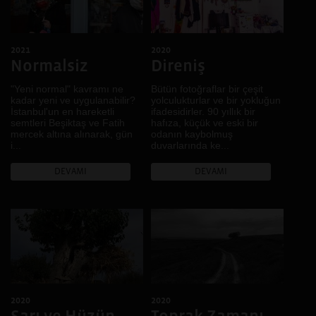
Diyarbakır, Kiev
Genç
Şanlıurfa
Göç
Diyarbakır, Şanlıurfa
2021
2020
Gündelik hayat
İskeçe, İstanbul,
Normalsiz
Direniş
Hafıza
Diyarbakır
Hayal
"Yeni normal" kavramı ne
Bütün fotoğraflar bir çeşit
Diyarbakır, Casablanca,
kadar yeni ve uygulanabilir?
yolculukturlar ve bir yokluğun
Lviv
İklim
İstanbul'un en hareketli
ifadesidirler. 90 yıllık bir
Bitlis, Van
İktidar
semtleri Beşiktaş ve Fatih
hafıza, küçük ve eski bir
mercek altına alınarak, gün
odanın kaybolmuş
Denizli
İnanç
i...
duvarlarında ke...
Fermo, Ankara, Diyarbakır
Kadın
DEVAMI
DEVAMI
Muş
Kamusal Alan
Brüksel
Kent
Bursa
Kentsel dönüşüm
Rize
Kır
Johannesburg, Kampala,
Kimlik
Buenos Aires, Karachi,
Kolektif Hafıza
Nairobi, Dar Essalam,
Harare, Kigali, Sao Paulo
Köy
.
Kültürel Çeşitlilik
2020
2020
Kültürel Miras