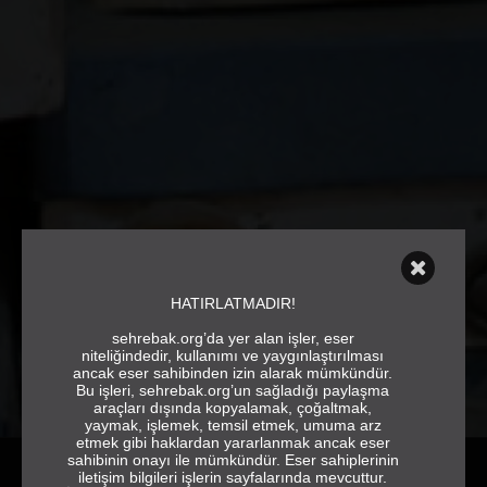
HATIRLATMADIR!
sehrebak.org’da yer alan işler, eser
niteliğindedir, kullanımı ve yaygınlaştırılması
ancak eser sahibinden izin alarak mümkündür.
Bu işleri, sehrebak.org’un sağladığı paylaşma
araçları dışında kopyalamak, çoğaltmak,
yaymak, işlemek, temsil etmek, umuma arz
etmek gibi haklardan yararlanmak ancak eser
sahibinin onayı ile mümkündür. Eser sahiplerinin
iletişim bilgileri işlerin sayfalarında mevcuttur.