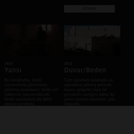
Rize
Kır
DEVAMI
Johannesburg, Kampala,
Kimlik
Buenos Aires, Karachi,
Kolektif Hafıza
Nairobi, Dar Essalam,
Harare, Kigali, Sao Paulo
Köy
.
Kültürel Çeşitlilik
Kültürel Miras
LGBTİ+
Mekân
2020
2019
Mimari
Yansı
Duvar/Beden
Müzik
Bu fotoğraflar, farklı
Tüm gizemini kalabalık ve
Pazar
zamanlarda görüntüsü
aşinalıkta yitirmiş şehirde
Portre
çekilmiş insanların, farklı ruh
bazen gölgeler bize bir
hâllerinin yansımalarıdır.
gövdenin varlığını daha ilgi
Renk
İleriki zamanlara da dâhil
çekici şekilde ispatlıyor gibi.
Ses
olması ümidiyle...
Videoda...
Sınıf
DEVAMI
DEVAMI
Sınır
Sokak
Tarih