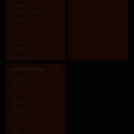
Pencereden İçeri
Mardin
Pencereden Dışarı
İstanbul-Londra
Şehirde ve Şehirli
Çorum
Uçuşan Şeyler
Urfa
Van
Adana
Muğla
Istanbul
Tunceli
ANAHTAR KELİME
Adıyaman
Adalet
Diyarbakır
Anı
İstanbul, Hatay
Aşk
Ankara
Beden
Aydın
Bellek
Samsun
Çocuk
İstanbul, İzmir, Paris
Dil
Antalya
Doğa
İstanbul, İzmir