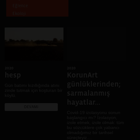
Eğlence
Batman
Ekoloji
Ankara, Artvin, Erzurum,
Giresun, Kocaeli, Trabzon
Emek
Mersin, Diyarbakır, İzmir
Ev
Izmir
Gece
Isparta
Gelenek
Diyarbakır, Kiev
Genç
Şanlıurfa
Göç
Diyarbakır, Şanlıurfa
2020
2020
Gündelik hayat
İskeçe, İstanbul,
hesp
KorunArt
Hafıza
Diyarbakır
günlüklerinden;
Hayal
Gün batımı kızıllığında atını
Diyarbakır, Casablanca,
zinde tutmak için koşturan bir
Lviv
İklim
sarmalanmış
köylü.
Bitlis, Van
İktidar
hayatlar…
Denizli
DEVAMI
İnanç
Covid-19 izolasyonu sonun
Fermo, Ankara, Diyarbakır
Kadın
başlangıcı mı? İzolasyon,
izole etmek, izole olmak: tüm
Muş
Kamusal Alan
bu sözcüklere çok yabancı
Brüksel
Kent
olmadığımız bir tarihsel
süreçteyiz....
Bursa
Kentsel dönüşüm