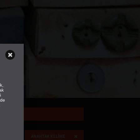
k,
ak
i
nde
z
ANAHTAR KELİME