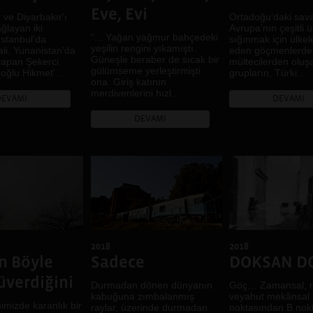
Eve, Evi
 ve Diyarbakır'ı
Ortadoğu’daki sav
Antalya
ağlayan iki
Avrupa’nın çeşitli ü
İstanbul, İzmir
“... Yağan yağmur bahçedeki
stanbul'da
sığınmak için ülkele
yeşilin rengini yıkamıştı.
li. Yunanistan'da
eden göçmenlerde
Batman
Güneşle beraber de sıcak bir
 yapan Şekerci
mültecilerden oluş
Ankara, Artvin, Erzurum,
gülümseme yerleştirmişti
oğlu Hikmet'...
grupların, Türki...
Giresun, Kocaeli,
ona. Giriş katının
Trabzon
merdivenlerini hızl...
DEVAMI
DEVAMI
Mersin, Diyarbakır,
DEVAMI
İzmir
Izmir
Isparta
Diyarbakır, Kiev
Şanlıurfa
Diyarbakır, Şanlıurfa
İskeçe, İstanbul,
Diyarbakır
2018
2018
Diyarbakır, Casablanca,
n Böyle
Sadece
DOKSAN D
Lviv
üverdiğini
Bitlis, Van
Durmadan dönen dünyanın
Göç… Zamansal, r
kabuğuna zımbalanmış
veyahut mekânsal b
Denizli
hnimizde karanlık bir
raylar, üzerinde durmadan
noktasından B nok