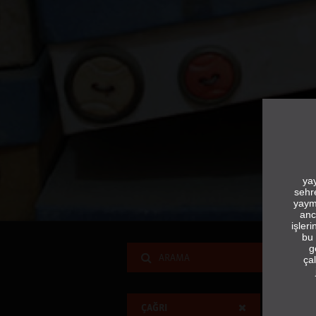
yay
sehr
yaym
anc
işler
bu 
g
çal
ÇAĞRI
YIL