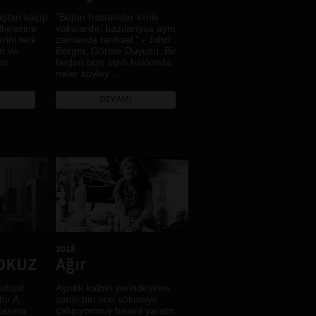
aştan kaçıp
“Bütün hastalıklar klinik
Hayal
lkelerine
vakalardır, bazılarıysa aynı
İklim
rini terk
zamanda tarihsel.” - John
n ve
Berger, Görme Duyusu. Bir
İktidar
an
beden bize tarih hakkında
İnanç
neler söyley...
Kadın
DEVAMI
Kamusal Alan
Kent
Kentsel dönüşüm
Kır
Kimlik
Kolektif Hafıza
Köy
Kültürel Çeşitlilik
Kültürel Miras
2018
OKUZ
Ağır
LGBTİ+
Mekân
uhsal
Ayrılık kalbin yerindeyken
ir A
sanki biri onu sökmeye
Mimari
tasına
çalışıyormuş hissini yaratır.