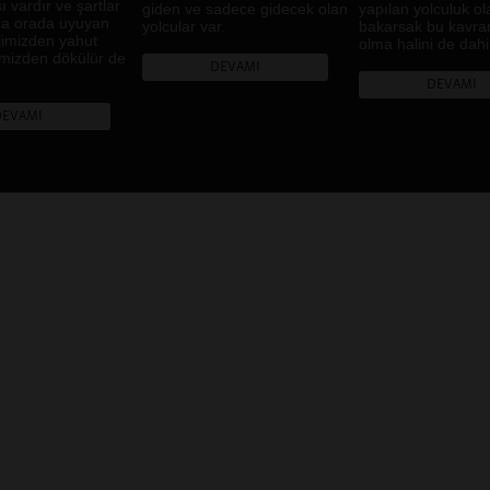
 vardır ve şartlar
Fermo, Ankara,
giden ve sadece gidecek olan
yapılan yolculuk ol
da orada uyuyan
Diyarbakır
yolcular var.
bakarsak bu kavra
ilimizden yahut
olma halini de dahi
Muş
imizden dökülür de
DEVAMI
Brüksel
DEVAMI
Bursa
DEVAMI
Rize
Johannesburg, Kampala,
Buenos Aires, Karachi,
Nairobi, Dar Essalam,
Harare, Kigali, Sao
Paulo
.