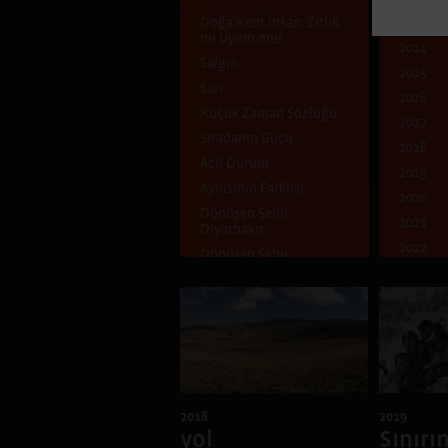
Doğa Kent İnsan: Zıtlık
2013
mı Uyum mu?
2014
Salgın
2015
Sarı
2016
Küçük Zaman Sözlüğü
2017
Sıradanın Gücü
2018
Acil Durum
2019
Aynısının Farklısı
2020
Dönüşen Şehir
2021
Diyarbakır
2022
Dönüşen Şehir
2023
Ben Kimim?
Dünya Göçmeni
Mavi
Çocukluk Evi
Pencereden İçeri
Pencereden Dışarı
2018
2019
Şehirde ve Şehirli
yol
Sınırı
Uçuşan Şeyler