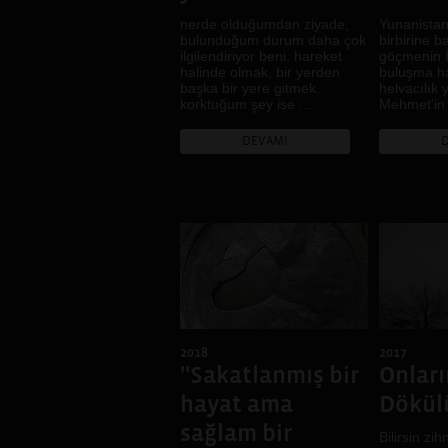
nerde olduğumdan ziyade,
Yunanistan
bulunduğum durum daha çok
birbirine b
ilgilendiriyor beni. hareket
göçmenin İ
halinde olmak, bir yerden
buluşma ha
başka bir yere gitmek.
helvacılık
korktuğum şey ise ...
Mehmet'in 
DEVAMI
2018
2017
''Sakatlanmış bir
Onları
hayat ama
Dökül
sağlam bir
Bilirsin zi