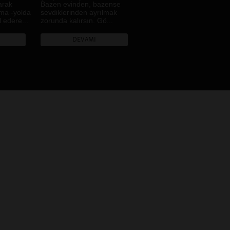
Müzik
arak
Bazen evinden, bazense
ma -yolda
sevdiklerinden ayrılmak
Pazar
l edere...
zorunda kalırsın. Gö...
Portre
Renk
DEVAMI
Ses
Sınıf
Sınır
Sokak
Tarih
Toplumsal Cinsiyet
Tüketim
Yeme İçme