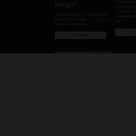
ezber odası
kurgu''
oluştuğun
ezberler d
''Sakatlanmış bir hayat ama
hareketler
sağlam bir kurgu..." Ev Ödevi,
biz ...
Nurdan Gürbilek
DEVAMI
2018
YOL-CU-LUK
Çeyrek yüzyıl önce gözlerimi
açmışım dağların arasındaki
bir şehirde. Bildiklerim
babamın anlattıkları kadar.
Bilmediklerim ise bir sır gibi…
An...