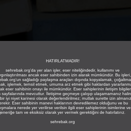
HATIRLATMADIR!
sehrebak.org’da yer alan işler, eser niteliğindedir, kullanımı ve
gınlaştırılması ancak eser sahibinden izin alarak mümkündür. Bu işleri,
ebak.org’un sağladığı paylaşma araçları dışında kopyalamak, çoğaltma
ak, işlemek, temsil etmek, umuma arz etmek gibi haklardan yararlanm
ak eser sahibinin onayı ile mümkündür. Eser sahiplerinin iletişim bilgiler
in sayfalarında mevcuttur. İletişime geçmeye çalışıp ulaşamamanız hali
bir iyi niyet karinesi olarak değerlendirilmez; mutlak surette izin almanı
erekir. Eser sahibinin manevi haklarının devredilemez olduğunu ve bu
ışmalara nerede yer verilirse verilsin ilgili eser sahiplerinin isimlerine ve
jeneriğe tam ve eksiksiz olarak yer vermek gerektiğini de hatırlatırız.
sehrebak.org
ŞEHİR
TÜR