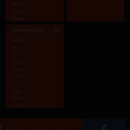
Adana
Muğla
Istanbul
Tunceli
ANAHTAR KELİME
Adıyaman
Adalet
Diyarbakır
Anı
İstanbul, Hatay
Aşk
Ankara
Beden
Aydın
Bellek
Samsun
Çocuk
İstanbul, İzmir, Paris
Dil
Antalya
Doğa
İstanbul, İzmir
Eğlence
Batman
Ekoloji
Ankara, Artvin, Erzurum,
Giresun, Kocaeli, Trabzon
Emek
Mersin, Diyarbakır, İzmir
Ev
Izmir
Gece