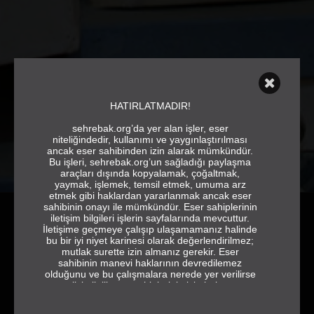
HATIRLATMADIR!
sehrebak.org’da yer alan işler, eser
niteliğindedir, kullanımı ve yaygınlaştırılması
ancak eser sahibinden izin alarak mümkündür.
Bu işleri, sehrebak.org’un sağladığı paylaşma
araçları dışında kopyalamak, çoğaltmak,
yaymak, işlemek, temsil etmek, umuma arz
etmek gibi haklardan yararlanmak ancak eser
sahibinin onayı ile mümkündür. Eser sahiplerinin
iletişim bilgileri işlerin sayfalarında mevcuttur.
İletişime geçmeye çalışıp ulaşamamanız halinde
bu bir iyi niyet karinesi olarak değerlendirilmez;
mutlak surette izin almanız gerekir. Eser
sahibinin manevi haklarının devredilemez
olduğunu ve bu çalışmalara nerede yer verilirse
ÇAĞRI
YIL
verilsin ilgili eser sahiplerinin isimlerine ve
jeneriğe tam ve eksiksiz olarak yer vermek
Doğa Kent İnsan: Zıtlık mı
2013
gerektiğini de hatırlatırız.