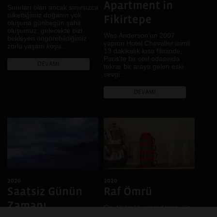
Apartment in
Sınırları olan ancak sınırsızca
tükettiğimiz doğanın yok
Fikirtepe
oluşuna günbegün şahit
oluşumuz, gelecekte bizi
Wes Anderson'un 2007
bekleyen öngörebildiğimiz
yapımı Hotel Chevalier isimli
zorlu yaşam koşu...
13 dakikalık kısa filminde,
Paris'te bir otel odasında
DEVAMI
tekrar bir araya gelen eski
sevgi...
DEVAMI
2020
2020
Saatsiz Günün
Raf Ömrü
Zamanı
On dört yıldır neredeyse yüz
yıllık bir evde, hiçbir şeyi