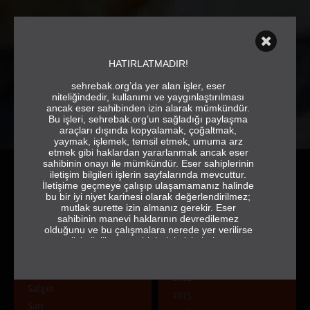
HATIRLATMADIR!
sehrebak.org’da yer alan işler, eser
niteliğindedir, kullanımı ve yaygınlaştırılması
ancak eser sahibinden izin alarak mümkündür.
Bu işleri, sehrebak.org’un sağladığı paylaşma
araçları dışında kopyalamak, çoğaltmak,
yaymak, işlemek, temsil etmek, umuma arz
etmek gibi haklardan yararlanmak ancak eser
sahibinin onayı ile mümkündür. Eser sahiplerinin
iletişim bilgileri işlerin sayfalarında mevcuttur.
İletişime geçmeye çalışıp ulaşamamanız halinde
bu bir iyi niyet karinesi olarak değerlendirilmez;
mutlak surette izin almanız gerekir. Eser
sahibinin manevi haklarının devredilemez
olduğunu ve bu çalışmalara nerede yer verilirse
ÇAĞRI
YIL
verilsin ilgili eser sahiplerinin isimlerine ve
jeneriğe tam ve eksiksiz olarak yer vermek
Doğa Kent İnsan: Zıtlık mı
2013
gerektiğini de hatırlatırız.
Uyum mu?
2014
sehrebak.org
Salgın
2015
Sarı