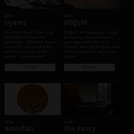
2020
2020
Uyanış
dOğuM
Bu video René Char’ın şu
Doğum; bir başlangıç, doğal
sözünden etkilenerek
bir uyanış, bir aydınlanma,
çekilmiştir: “Özgürlük ayrıca
geleceğe ilişkin bir umut.
boşluktur, umutsuzluk için
Doğum, biteceği en başından
dökümü çıkarılacak bir
belli bir yolun her defasında
boşluk. Sonra siz dör...
yürüm...
DEVAMI
DEVAMI
2020
2020
Amorfati
The Fancy