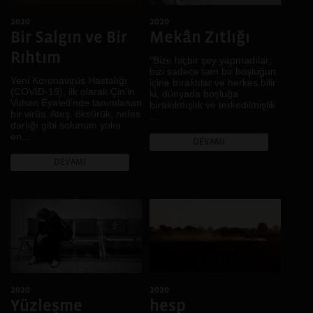
Göç
Diyarbakır, Şanlıurfa
2020
2020
Gündelik hayat
İskeçe, İstanbul,
Bir Salgın ve Bir
Mekân Zıtlığı
Hafıza
Diyarbakır
Rıhtım
Hayal
"Bize hiçbir şey yapmadılar;
Diyarbakır, Casablanca,
bizi sadece tam bir boşluğun
Lviv
İklim
Yeni Koronavirüs Hastalığı
içine bıraktılar ve herkes bilir
Bitlis, Van
(COVID-19), ilk olarak Çin’in
İktidar
ki, dünyada boşluğa
Vuhan Eyaleti’nde tanımlanan
bırakılmışlık ve terkedilmişlik
Denizli
İnanç
bir virüs. Ateş, öksürük, nefes
...
darlığı gibi solunum yolıu
Fermo, Ankara, Diyarbakır
Kadın
en...
DEVAMI
Muş
Kamusal Alan
Brüksel
Kent
DEVAMI
Bursa
Kentsel dönüşüm
Rize
Kır
Johannesburg, Kampala,
Kimlik
Buenos Aires, Karachi,
Kolektif Hafıza
Nairobi, Dar Essalam,
Harare, Kigali, Sao Paulo
Köy
.
Kültürel Çeşitlilik
Kültürel Miras
2020
2020
LGBTİ+
Yüzleşme
hesp