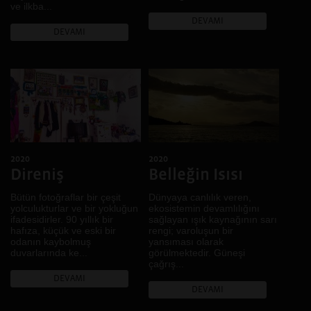
ve ilkba...
DEVAMI
DEVAMI
2020
2020
Direniş
Belleğin Isısı
Bütün fotoğraflar bir çeşit
Dünyaya canlılık veren,
yolculukturlar ve bir yokluğun
ekosistemin devamlılığını
ifadesidirler. 90 yıllık bir
sağlayan ışık kaynağının sarı
hafıza, küçük ve eski bir
rengi; varoluşun bir
odanın kaybolmuş
yansıması olarak
duvarlarında ke...
görülmektedir. Güneşi
çağrış...
DEVAMI
DEVAMI