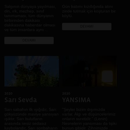
Mekân
Salgının dünyaya yayılması,
Gün batımı kızıllığında atını
Mimari
din, ırk, mezhep, sınıf
zinde tutmak için koşturan bir
tanımaması, tüm dünyanın
köylü.
Müzik
birbirinden dakikası
Pazar
dakikasına haberdar olması
DEVAMI
ve tüm insanlara aynı ...
Portre
Renk
DEVAMI
Ses
Sınıf
Sınır
Sokak
Tarih
Toplumsal Cinsiyet
Tüketim
2020
2020
Yeme İçme
Sarı Sevda
YANSIMA
Sarı sabahın ilk ışığıdır, Sarı
"Şeyler bizim dışımızda
gökyüzünde maviye yansıyan
varlar. Algı ve düşüncelerimiz
ışıktır, Sarı bulutların
onların suretidir." (Lenin)
arasında sesiz sedasız
Nesnelerin yansıması da tıpkı
kaybolandır, Sarı sonbaharın
bunun gibidir. Zihnimizde ...