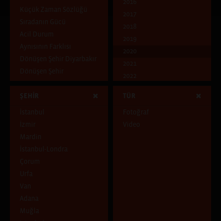
2016
Küçük Zaman Sözlüğü
2017
Sıradanın Gücü
2018
Acil Durum
2019
Aynısının Farklısı
2020
Dönüşen Şehir Diyarbakır
2021
Dönüşen Şehir
2022
Ben Kimim?
2023
ŞEHİR
TÜR
Dünya Göçmeni
Mavi
İstanbul
Fotoğraf
Çocukluk Evi
İzmir
Video
Pencereden İçeri
Mardin
Pencereden Dışarı
İstanbul-Londra
Şehirde ve Şehirli
Çorum
Uçuşan Şeyler
Urfa
Van
Adana
Muğla