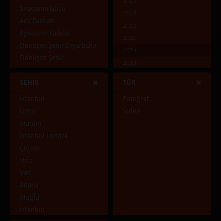
2017
Sıradanın Gücü
2018
Acil Durum
2019
Aynısının Farklısı
2020
Dönüşen Şehir Diyarbakır
2021
Dönüşen Şehir
2022
Ben Kimim?
2023
ŞEHİR
TÜR
Dünya Göçmeni
Mavi
İstanbul
Fotoğraf
Çocukluk Evi
İzmir
Video
Pencereden İçeri
Mardin
Pencereden Dışarı
İstanbul-Londra
Şehirde ve Şehirli
Çorum
Uçuşan Şeyler
Urfa
Van
Adana
Muğla
Istanbul