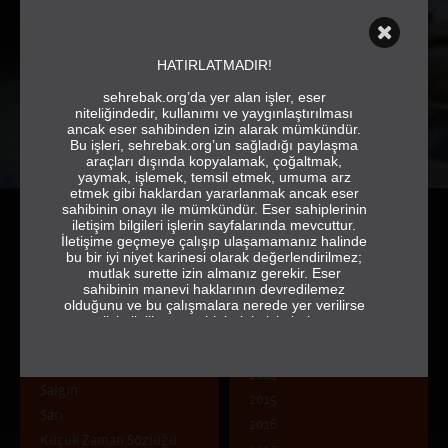
HATIRLATMADIR!
sehrebak.org’da yer alan işler, eser
niteliğindedir, kullanımı ve yaygınlaştırılması
ancak eser sahibinden izin alarak mümkündür.
Bu işleri, sehrebak.org’un sağladığı paylaşma
araçları dışında kopyalamak, çoğaltmak,
yaymak, işlemek, temsil etmek, umuma arz
etmek gibi haklardan yararlanmak ancak eser
sahibinin onayı ile mümkündür. Eser sahiplerinin
iletişim bilgileri işlerin sayfalarında mevcuttur.
İletişime geçmeye çalışıp ulaşamamanız halinde
bu bir iyi niyet karinesi olarak değerlendirilmez;
mutlak surette izin almanız gerekir. Eser
sahibinin manevi haklarının devredilemez
olduğunu ve bu çalışmalara nerede yer verilirse
ÇAĞRI
YIL
verilsin ilgili eser sahiplerinin isimlerine ve
jeneriğe tam ve eksiksiz olarak yer vermek
Doğa Kent İnsan: Zıtlık mı
2013
gerektiğini de hatırlatırız.
Uyum mu?
2014
sehrebak.org
Salgın
2015
Sarı
2016
Küçük Zaman Sözlüğü