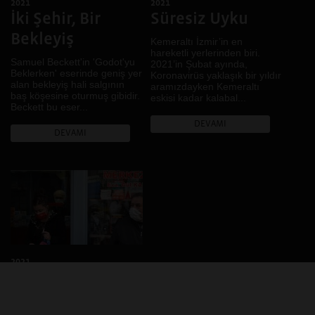
2021
2021
Gündelik hayat
İskeçe, İstanbul,
İki Şehir, Bir
Süresiz Uyku
Hafıza
Diyarbakır
Bekleyiş
Hayal
Kemeraltı İzmir’in en
Diyarbakır, Casablanca,
hareketli yerlerinden biri.
Lviv
İklim
Samuel Beckett'in 'Godot'yu
2021’in Şubat ayında,
Bitlis, Van
Beklerken' eserinde geniş yer
İktidar
Koronavirüs yaklaşık bir yıldır
alan bekleyiş hali salgının
aramızdayken Kemeraltı
Denizli
İnanç
baş köşesine oturmuş gibidir.
eskisi kadar kalabal...
Beckett bu eser...
Fermo, Ankara, Diyarbakır
Kadın
DEVAMI
Muş
Kamusal Alan
DEVAMI
Brüksel
Kent
Bursa
Kentsel dönüşüm
Rize
Kır
Johannesburg, Kampala,
Kimlik
Buenos Aires, Karachi,
Kolektif Hafıza
Nairobi, Dar Essalam,
Harare, Kigali, Sao Paulo
Köy
.
Kültürel Çeşitlilik
2021
Kültürel Miras
Normalsiz
LGBTİ+
"Yeni normal" kavramı ne
Mekân
kadar yeni ve uygulanabilir?