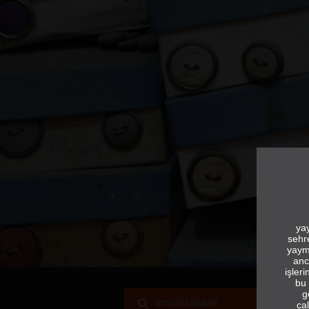
yay
sehr
yaym
anc
işler
bu 
g
çal