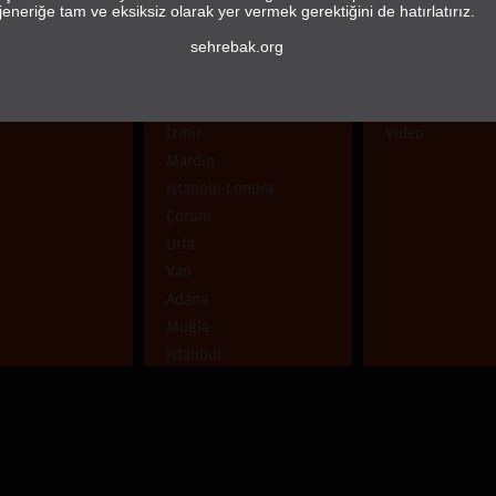
jeneriğe tam ve eksiksiz olarak yer vermek gerektiğini de hatırlatırız.
sehrebak.org
ŞEHİR
TÜR
İstanbul
Fotoğraf
İzmir
Video
Mardin
İstanbul-Londra
Çorum
Urfa
Van
Adana
Muğla
Istanbul
Tunceli
Adıyaman
Diyarbakır
İstanbul, Hatay
Ankara