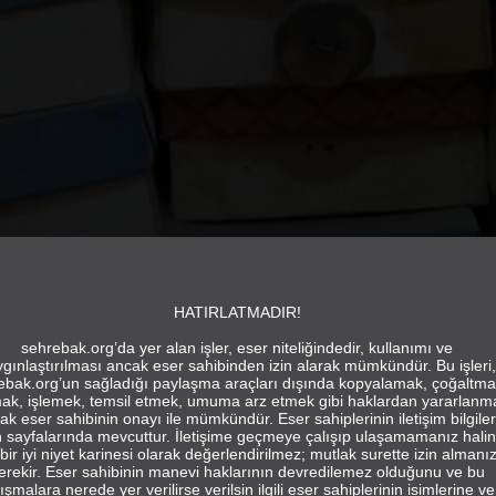
HATIRLATMADIR!
sehrebak.org’da yer alan işler, eser niteliğindedir, kullanımı ve
gınlaştırılması ancak eser sahibinden izin alarak mümkündür. Bu işleri,
ebak.org’un sağladığı paylaşma araçları dışında kopyalamak, çoğaltma
ak, işlemek, temsil etmek, umuma arz etmek gibi haklardan yararlanm
ak eser sahibinin onayı ile mümkündür. Eser sahiplerinin iletişim bilgiler
in sayfalarında mevcuttur. İletişime geçmeye çalışıp ulaşamamanız hali
bir iyi niyet karinesi olarak değerlendirilmez; mutlak surette izin almanı
erekir. Eser sahibinin manevi haklarının devredilemez olduğunu ve bu
ışmalara nerede yer verilirse verilsin ilgili eser sahiplerinin isimlerine ve