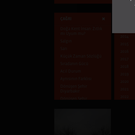
ÇAĞRI
YIL
Doğa Kent İnsan: Zıtlık
2013
mı Uyum mu?
2014
Salgın
2015
Sarı
2016
Küçük Zaman Sözlüğü
2017
Sıradanın Gücü
2018
Acil Durum
2019
Aynısının Farklısı
2020
Dönüşen Şehir
2021
Diyarbakır
2022
Dönüşen Şehir
2023
Ben Kimim?
Dünya Göçmeni
Mavi
Çocukluk Evi