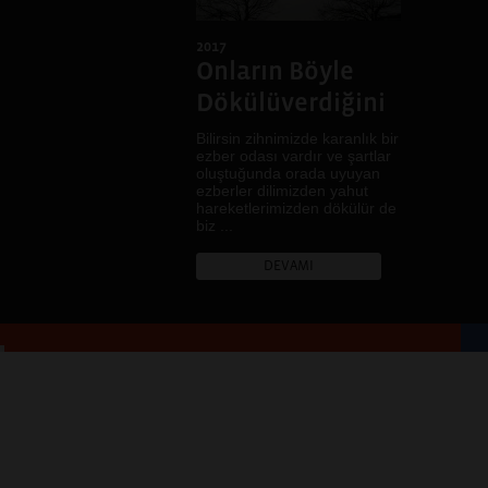
Pencereden İçeri
Pencereden Dışarı
2017
Şehirde ve Şehirli
Onların Böyle
Uçuşan Şeyler
Dökülüverdiğini
Bilirsin zihnimizde karanlık bir
ezber odası vardır ve şartlar
oluştuğunda orada uyuyan
ezberler dilimizden yahut
hareketlerimizden dökülür de
biz ...
DEVAMI
SOSYAL MEDYADA PAYLAŞ