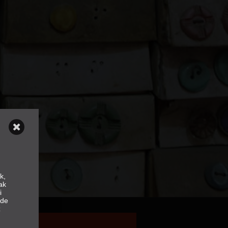
k,
ak
i
nde
z