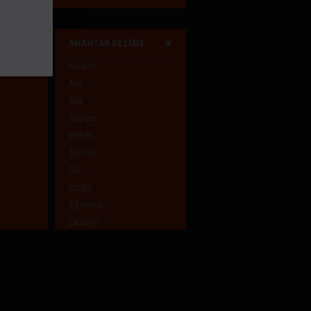
ANAHTAR KELİME
Adalet
Anı
Aşk
Beden
Bellek
Çocuk
Dil
Doğa
Eğlence
Ekoloji
Emek
Ev
Gece
Gelenek
Genç